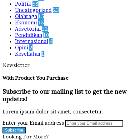
Politik
58
Uncategorized
23
Olahraga
15
Ekonomi
15
Advetorial
12
Pendidikan
10
Internasional
6
Opini
2
Kesehatan
1
Newsletter
With Product You Purchase
Subscribe to our mailing list to get the new
updates!
Lorem ipsum dolor sit amet, consectetur.
Enter your Email address
Looking For More?