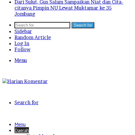
Dari Sulut, Gus Salam Sampaikan Niat dan Cita-
citanya Pimpin NU Lewat Muktamar ke 35
Jombang
Search for
Sidebar
Random Article
Log In
Follow
Menu
Search for
Menu
Daerah