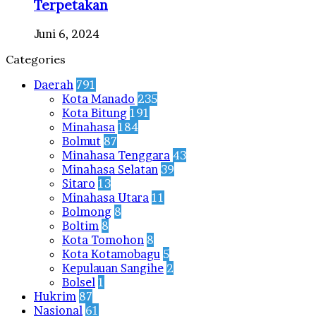
Terpetakan
Juni 6, 2024
Categories
Daerah
791
Kota Manado
235
Kota Bitung
191
Minahasa
184
Bolmut
87
Minahasa Tenggara
43
Minahasa Selatan
39
Sitaro
13
Minahasa Utara
11
Bolmong
8
Boltim
8
Kota Tomohon
8
Kota Kotamobagu
5
Kepulauan Sangihe
2
Bolsel
1
Hukrim
87
Nasional
61