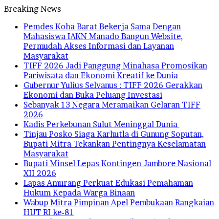
Breaking News
Pemdes Koha Barat Bekerja Sama Dengan
Mahasiswa IAKN Manado Bangun Website,
Permudah Akses Informasi dan Layanan
Masyarakat
TIFF 2026 Jadi Panggung Minahasa Promosikan
Pariwisata dan Ekonomi Kreatif ke Dunia
Gubernur Yulius Selvanus : TIFF 2026 Gerakkan
Ekonomi dan Buka Peluang Investasi
Sebanyak 13 Negara Meramaikan Gelaran TIFF
2026
Kadis Perkebunan Sulut Meninggal Dunia
Tinjau Posko Siaga Karhutla di Gunung Soputan,
Bupati Mitra Tekankan Pentingnya Keselamatan
Masyarakat
Bupati Minsel Lepas Kontingen Jambore Nasional
XII 2026
Lapas Amurang Perkuat Edukasi Pemahaman
Hukum Kepada Warga Binaan
Wabup Mitra Pimpinan Apel Pembukaan Rangkaian
HUT RI ke-81