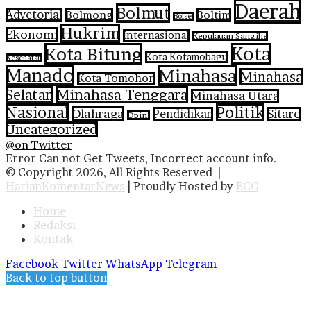
Daerah
Bolmut
Advetorial
Bolmong
Boltim
Bolsel
Hukrim
Ekonomi
Internasional
Kepulauan Sangihe
Kota Bitung
Kota
Kota Kotamobagu
Kesehatan
Manado
Minahasa
Minahasa
Kota Tomohon
Selatan
Minahasa Tenggara
Minahasa Utara
Nasional
Politik
Olahraga
Pendidikan
Sitaro
Opini
Uncategorized
@on Twitter
Error Can not Get Tweets, Incorrect account info.
© Copyright 2026, All Rights Reserved |
HarianKomentarNews
| Proudly Hosted by
BCC
Home
Redaksi
Kontak
Facebook
Twitter
WhatsApp
Telegram
Back to top button