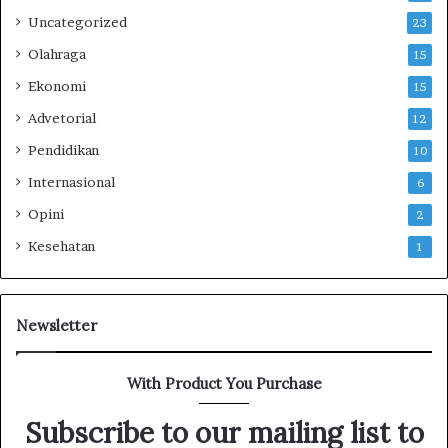
B
k
Uncategorized
23
e
E
r
v
Olahraga
15
t
a
Ekonomi
15
a
l
n
u
Advetorial
12
g
a
Pendidikan
10
g
s
u
i
Internasional
6
n
K
Opini
2
g
e
J
s
Kesehatan
1
a
e
w
l
a
a
b
m
Newsletter
d
a
a
t
With Product You Purchase
n
a
E
n
Subscribe to our mailing list to
v
d