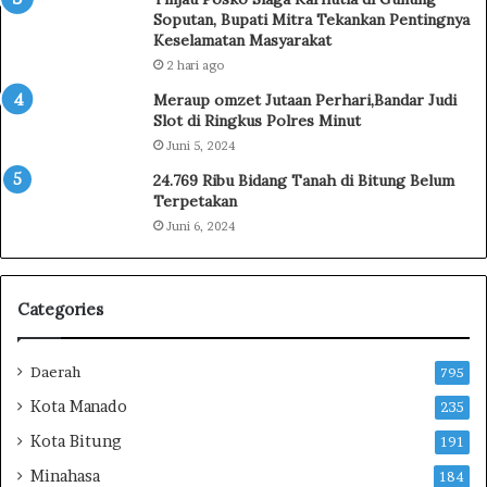
p
g
Soputan, Bupati Mitra Tekankan Pentingnya
r
u
Keselamatan Masyarakat
e
,
2 hari ago
s
1
i
6
Meraup omzet Jutaan Perhari,Bandar Judi
a
O
Slot di Ringkus Polres Minut
s
r
Juni 5, 2024
i
a
24.769 Ribu Bidang Tanah di Bitung Belum
W
n
Terpetakan
a
g
Juni 6, 2024
l
K
i
o
k
r
o
b
Categories
t
a
a
n
K
,
Daerah
795
u
A
Kota Manado
235
n
k
j
t
Kota Bitung
191
u
i
Minahasa
184
n
v