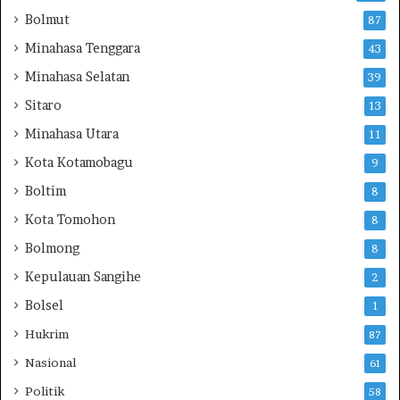
g
i
Bolmut
87
i
s
Minahasa Tenggara
43
K
B
o
M
Minahasa Selatan
39
r
R
Sitaro
b
13
A
a
b
Minahasa Utara
11
n
o
Kota Kotamobagu
,
M
9
D
o
Boltim
8
e
k
s
Kota Tomohon
o
8
a
g
Bolmong
8
k
i
P
n
Kepulauan Sangihe
2
a
t
Bolsel
1
n
a
i
D
Hukrim
87
t
e
Nasional
61
i
s
a
a
Politik
58