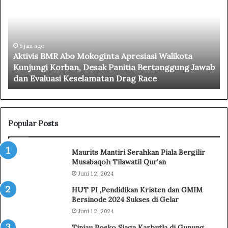
t
a
i
g
v
e
i
d
s
6 jam ago
i
Aktivis BMR Abo Mokoginta Apresiasi Walikota
B
D
i
Kunjungi Korban, Desak Panitia Bertanggung Jawab
M
r
dan Evaluasi Keselamatan Drag Race
R
a
A
g
b
R
o
a
M
c
Popular Posts
o
e
k
K
Maurits Mantiri Serahkan Piala Bergilir
o
o
Musabaqoh Tilawatil Qur’an
g
t
Juni 12, 2024
i
a
n
m
HUT PI ,Pendidikan Kristen dan GMIM
t
o
Bersinode 2024 Sukses di Gelar
a
b
Juni 12, 2024
A
a
Tinjau Posko Siaga Karhutla di Gunung