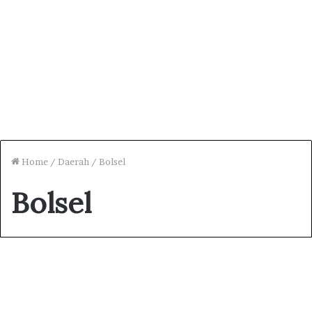
Home
/
Daerah
/
Bolsel
Bolsel
Bangun Poros Baru, Lima
Sosok Ini Jadi Petarung Utama