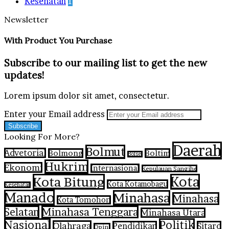
Kesehatan
1
Newsletter
With Product You Purchase
Subscribe to our mailing list to get the new
updates!
Lorem ipsum dolor sit amet, consectetur.
Enter your Email address
Looking For More?
Daerah
Bolmut
Advetorial
Bolmong
Boltim
Bolsel
Hukrim
Ekonomi
Internasional
Kepulauan Sangihe
Kota Bitung
Kota
Kota Kotamobagu
Kesehatan
Manado
Minahasa
Minahasa
Kota Tomohon
Selatan
Minahasa Tenggara
Minahasa Utara
Nasional
Politik
Olahraga
Pendidikan
Sitaro
Opini