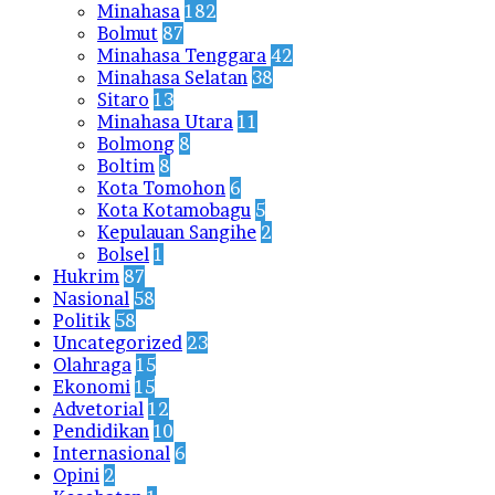
Minahasa
182
Bolmut
87
Minahasa Tenggara
42
Minahasa Selatan
38
Sitaro
13
Minahasa Utara
11
Bolmong
8
Boltim
8
Kota Tomohon
6
Kota Kotamobagu
5
Kepulauan Sangihe
2
Bolsel
1
Hukrim
87
Nasional
58
Politik
58
Uncategorized
23
Olahraga
15
Ekonomi
15
Advetorial
12
Pendidikan
10
Internasional
6
Opini
2