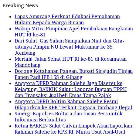
Breaking News
Lapas Amurang Perkuat Edukasi Pemahaman
Hukum Kepada Warga Binaan
Wabup Mitra Pimpinan Apel Pembukaan Rangkaian
HUT RI ke-81
Dari Sulut, Gus Salam Sampaikan Niat dan Cita-
citanya Pimpin NU Lewat Muktamar ke 35
Jombang
Meriah! Jalan Sehat HUT RI ke-81 di Kecamatan
Mandolang
Dorong Ketahanan Pangan, Bupati Sirajudin Tinjau
Panen Padi IPB 15S di Gihang
Anggota DPRD Rahman Salehe Juga Diseret ke
Kejagung, BAKKIN Sulut : Laporan Dugaan TPPU
dan Transaksi Jual-beli Emas Tanpa Pajak
Anggota DPRD Boltim Rahman Salehe Resmi
Dilaporkan ke KPK Terkait Dugaan Tambang Ilegal
Sinergi Kapolres Boltara dan Insan Pers untuk
Informasi Berkualitas
Ketua BAKKIN Sulut Calvin Limpek Akan Laporkan
Rahman Salehe ke KPK RI, Minta Usut Asal-Usul