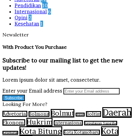
Pendidikan
10
Internasional
6
Opini
2
Kesehatan
1
Newsletter
With Product You Purchase
Subscribe to our mailing list to get the new
updates!
Lorem ipsum dolor sit amet, consectetur.
Enter your Email address
Looking For More?
Daerah
Bolmut
Advetorial
Bolmong
Boltim
Bolsel
Hukrim
Ekonomi
Internasional
Kepulauan Sangihe
Kota Bitung
Kota
Kota Kotamobagu
Kesehatan