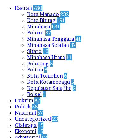
Daerah
780
Kota Manado
232
Kota Bitung
191
Minahasa
181
Bolmut
87
Minahasa Tenggara
41
Minahasa Selatan
37
Sitaro
13
Minahasa Utara
11
Bolmong
8
Boltim
8
Kota Tomohon
6
Kota Kotamobagu
5
Kepulauan Sangihe
2
Bolsel
1
Hukrim
87
Politik
58
Nasional
57
Uncategorized
23
Olahraga
15
Ekonomi
15
Advetorial
12