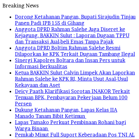
Breaking News
Dorong Ketahanan Pangan, Bupati Sirajudin Tinjau
Panen Padi IPB 15S di Gihang
Anggota DPRD Rahman Salehe Juga Diseret ke
Kejagung, BAKKIN Sulut : Laporan Dugaan TPPU
dan Transaksi Jual-beli Emas Tanpa Pajak
Anggota DPRD Boltim Rahman Salehe Resmi
Dilaporkan ke KPK Terkait Dugaan Tambang Ilegal
Sinergi Kapolres Boltara dan Insan Pers untuk
Informasi Berkualitas
Ketua BAKKIN Sulut Calvin Limpek Akan Laporkan
Rahman Salehe ke KPK RI, Minta Usut Asal-Usul
Kekayaan dan Aset
Deicy Paath Klarifikasi Sorotan INAKOR Terkait
Temuan BPK, Pembayaran Pekerjaan Belum 100
Persen
Dukung Ketahanan Pangan, Lapas Kelas IIA
Manado Tanam Bibit Ketimun
Lapas Tamako Perkuat Pembinaan Rohani bagi
Warga Binaan
Pemkab Minut Full Suport Keberadaan Pos TNI AL