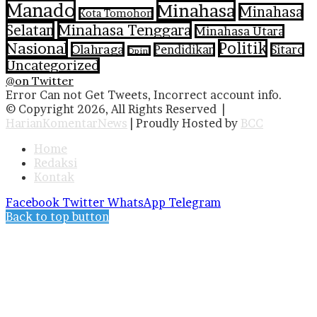
Manado
Minahasa
Minahasa
Kota Tomohon
Selatan
Minahasa Tenggara
Minahasa Utara
Nasional
Politik
Olahraga
Pendidikan
Sitaro
Opini
Uncategorized
@on Twitter
Error Can not Get Tweets, Incorrect account info.
© Copyright 2026, All Rights Reserved |
HarianKomentarNews
| Proudly Hosted by
BCC
Home
Redaksi
Kontak
Facebook
Twitter
WhatsApp
Telegram
Back to top button