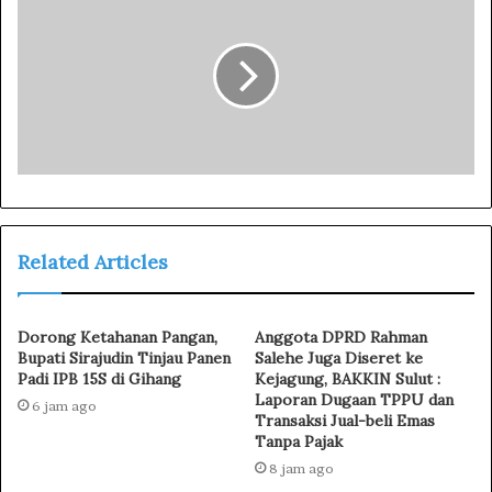
s
Related Articles
Dorong Ketahanan Pangan,
Anggota DPRD Rahman
Bupati Sirajudin Tinjau Panen
Salehe Juga Diseret ke
Padi IPB 15S di Gihang
Kejagung, BAKKIN Sulut :
Laporan Dugaan TPPU dan
6 jam ago
Transaksi Jual-beli Emas
Tanpa Pajak
8 jam ago