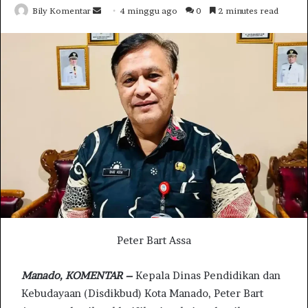
Bily Komentar
S
4 minggu ago
0
2 minutes read
e
n
d
a
n
e
m
a
i
l
Peter Bart Assa
Manado, KOMENTAR –
Kepala Dinas Pendidikan dan
Kebudayaan (Disdikbud) Kota Manado, Peter Bart