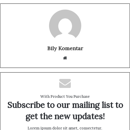
Bily Komentar
W
e
b
s
i
t
With Product You Purchase
e
Subscribe to our mailing list to
get the new updates!
Lorem ipsum dolor sit amet, consectetur.