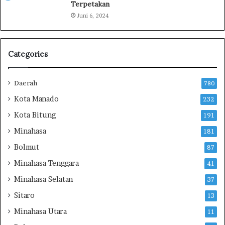
Terpetakan
a
j
Juni 6, 2024
u
d
i
Categories
n
T
i
Daerah
780
n
Kota Manado
232
j
a
Kota Bitung
191
u
Minahasa
P
181
a
Bolmut
87
n
Minahasa Tenggara
e
41
n
Minahasa Selatan
37
P
a
Sitaro
13
d
Minahasa Utara
11
i