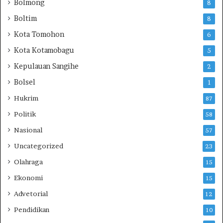
I
Bolmong
8
P
Boltim
8
B
1
Kota Tomohon
6
5
Kota Kotamobagu
5
S
d
Kepulauan Sangihe
2
i
Bolsel
1
G
i
Hukrim
87
h
Politik
58
a
n
Nasional
57
g
Uncategorized
23
Olahraga
15
Ekonomi
15
Advetorial
12
Pendidikan
10