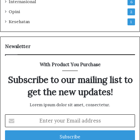
Internasional
6
Opini
2
Kesehatan
1
Newsletter
With Product You Purchase
Subscribe to our mailing list to
get the new updates!
Lorem ipsum dolor sit amet, consectetur.
E
n
t
e