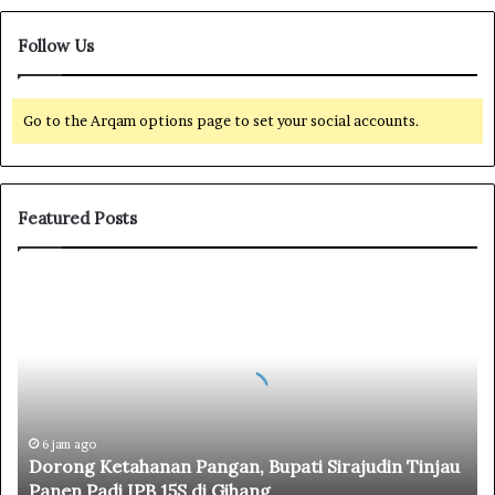
Follow Us
Go to the Arqam options page to set your social accounts.
Featured Posts
D
o
r
o
n
g
K
e
6 jam ago
Dorong Ketahanan Pangan, Bupati Sirajudin Tinjau
t
Panen Padi IPB 15S di Gihang
a