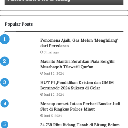
h
a
n
a
Popular Posts
n
P
Fenomena Ajaib, Gas Melon ‘Menghilang’
a
dari Peredaran
n
3 hari ago
g
a
Maurits Mantiri Serahkan Piala Bergilir
n
Musabaqoh Tilawatil Qur’an
,
Juni 12, 2024
B
HUT PI ,Pendidikan Kristen dan GMIM
u
Bersinode 2024 Sukses di Gelar
p
a
Juni 12, 2024
t
Meraup omzet Jutaan Perhari,Bandar Judi
i
Slot di Ringkus Polres Minut
S
Juni 5, 2024
i
24.769 Ribu Bidang Tanah di Bitung Belum
r