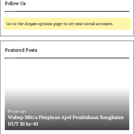
Follow Us
Go to the Arqam options page to set your social accounts.
Featured Posts
D
a
r
i
S
u
l
u
8 jam ago
l Pembukaan Rangkaian
Dari Sulut, Gus Salam Sampaikan
t
citanya Pimpin NU Lewat Mukt
,
G