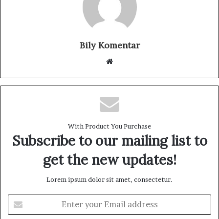
Bily Komentar
W
e
b
s
i
t
With Product You Purchase
e
Subscribe to our mailing list to
get the new updates!
Lorem ipsum dolor sit amet, consectetur.
E
n