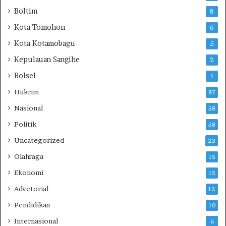
L
Boltim
8
e
Kota Tomohon
6
w
a
Kota Kotamobagu
5
t
Kepulauan Sangihe
2
M
u
Bolsel
1
k
Hukrim
t
87
a
Nasional
58
m
Politik
a
58
r
Uncategorized
23
k
e
Olahraga
15
3
Ekonomi
15
5
J
Advetorial
12
o
Pendidikan
10
m
b
Internasional
6