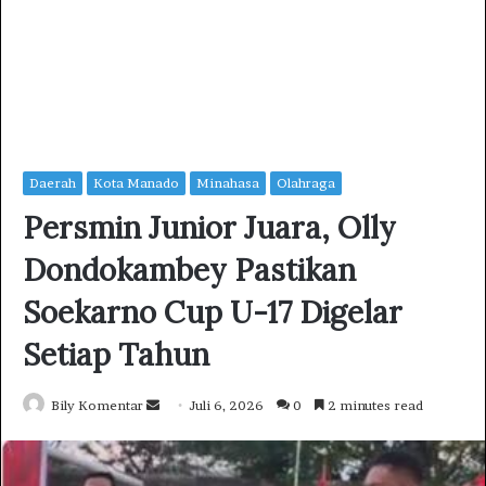
Daerah
Kota Manado
Minahasa
Olahraga
Persmin Junior Juara, Olly
Dondokambey Pastikan
Soekarno Cup U-17 Digelar
Setiap Tahun
Bily Komentar
S
Juli 6, 2026
0
2 minutes read
e
n
d