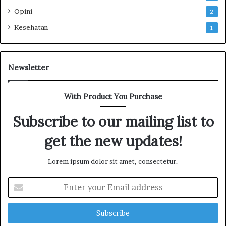
a
Opini
2
n
g
Kesehatan
1
Newsletter
With Product You Purchase
Subscribe to our mailing list to
get the new updates!
Lorem ipsum dolor sit amet, consectetur.
E
n
t
e
r