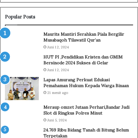
u
s
S
Popular Posts
a
l
Maurits Mantiri Serahkan Piala Bergilir
a
Musabaqoh Tilawatil Qur’an
m
Juni 12, 2024
S
a
HUT PI ,Pendidikan Kristen dan GMIM
m
Bersinode 2024 Sukses di Gelar
p
Juni 12, 2024
a
Lapas Amurang Perkuat Edukasi
i
Pemahaman Hukum Kepada Warga Binaan
k
21 menit ago
a
n
N
Meraup omzet Jutaan Perhari,Bandar Judi
i
Slot di Ringkus Polres Minut
a
Juni 5, 2024
t
24.769 Ribu Bidang Tanah di Bitung Belum
d
Terpetakan