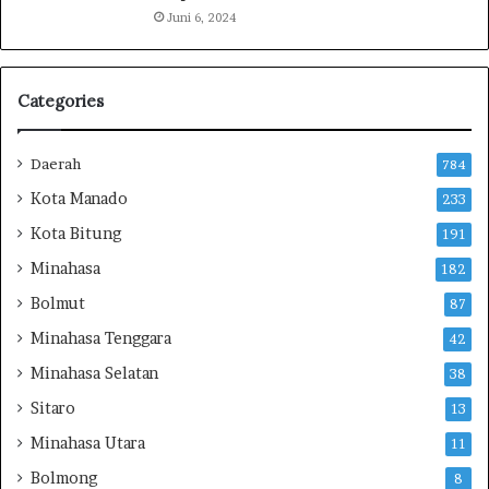
a
Juni 6, 2024
n
C
i
t
Categories
a
-
c
Daerah
784
i
Kota Manado
233
t
a
Kota Bitung
191
n
Minahasa
182
y
a
Bolmut
87
P
Minahasa Tenggara
42
i
m
Minahasa Selatan
38
p
Sitaro
13
i
n
Minahasa Utara
11
N
Bolmong
8
U