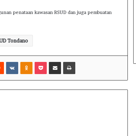
unan penataan kawasan RSUD dan juga pembuatan
UD Tondano
Reddit
VKontakte
Odnoklassniki
Pocket
Share via Email
Print