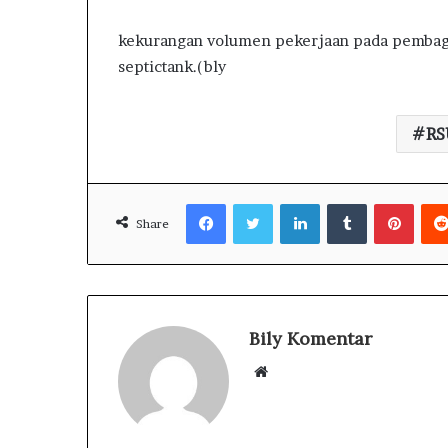
kekurangan volumen pekerjaan pada pembag
septictank.(bly
RS
Facebook
Twitter
LinkedIn
Tumblr
Pinterest
Share
Bily Komentar
W
e
b
s