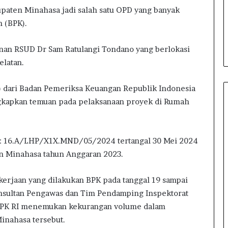
t
paten Minahasa jadi salah satu OPD yang banyak
a
 (BPK).
n
M
a
nan RSUD Dr Sam Ratulangi Tondano yang berlokasi
n
elatan.
d
o
) dari Badan Pemeriksa Keuangan Republik Indonesia
l
a
ngkapkan temuan pada pelaksanaan proyek di Rumah
n
g
r: 16.A/LHP/X1X.MND/05/2024 tertangal 30 Mei 2024
n Minahasa tahun Anggaran 2023.
ekerjaan yang dilakukan BPK pada tanggal 19 sampai
onsultan Pengawas dan Tim Pendamping Inspektorat
. BPK RI menemukan kekurangan volume dalam
inahasa tersebut.