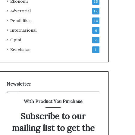
Ekonomi
15
r
a
Advetorial
12
n
Pendidikan
10
s
a
Internasional
6
k
Opini
2
s
i
Kesehatan
1
J
u
a
l
-
Newsletter
b
e
l
With Product You Purchase
i
E
Subscribe to our
m
a
mailing list to get the
s