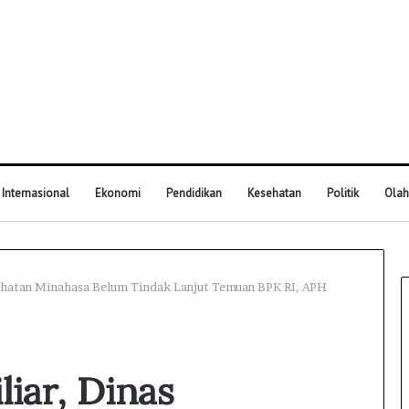
Internasional
Ekonomi
Pendidikan
Kesehatan
Politik
Olah
sehatan Minahasa Belum Tindak Lanjut Temuan BPK RI, APH
iar, Dinas