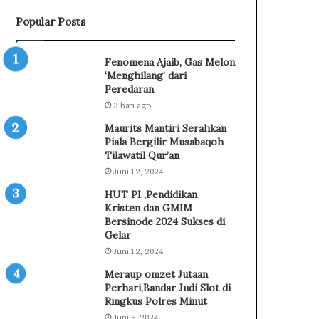
n
m
Popular Posts
P
a
a
n
n
S
Fenomena Ajaib, Gas Melon
g
a
‘Menghilang’ dari
a
l
Peredaran
n
e
3 hari ago
,
h
Maurits Mantiri Serahkan
B
e
Piala Bergilir Musabaqoh
u
J
Tilawatil Qur’an
p
u
Juni 12, 2024
a
g
t
a
HUT PI ,Pendidikan
i
D
Kristen dan GMIM
S
i
Bersinode 2024 Sukses di
i
s
Gelar
r
e
Juni 12, 2024
a
r
Meraup omzet Jutaan
j
e
Perhari,Bandar Judi Slot di
u
t
Ringkus Polres Minut
d
k
Juni 5, 2024