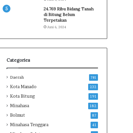
i
e
n
K
24.769 Ribu Bidang Tanah
T
e
di Bitung Belum
Terpetakan
i
j
n
a
Juni 6, 2024
j
g
a
u
u
n
P
g
a
,
Categories
n
B
e
A
n
K
Daerah
781
P
K
Kota Manado
232
a
I
d
N
Kota Bitung
191
i
S
Minahasa
182
I
u
P
l
Bolmut
87
B
u
Minahasa Tenggara
41
1
t
5
: