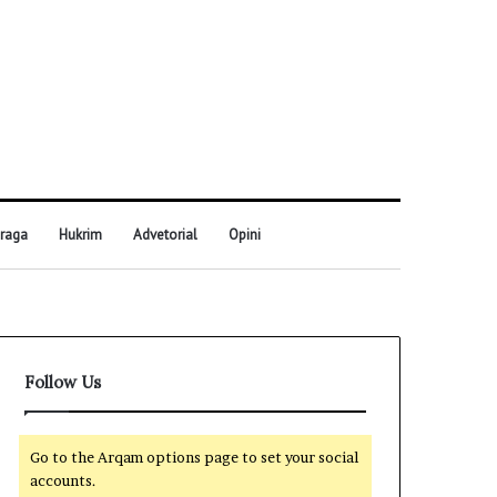
raga
Hukrim
Advetorial
Opini
Follow Us
Go to the Arqam options page to set your social
accounts.