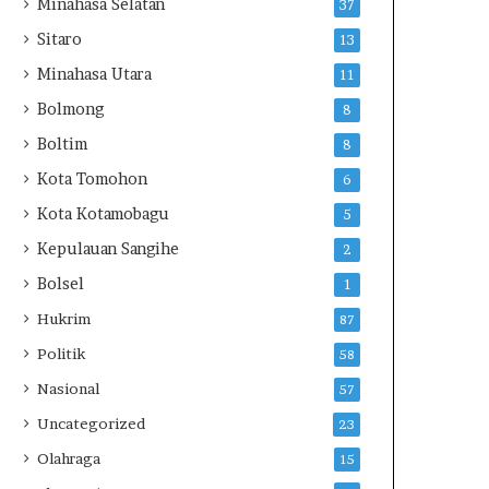
Minahasa Selatan
37
S
L
Sitaro
13
d
a
i
p
Minahasa Utara
11
G
o
Bolmong
8
i
r
h
a
Boltim
8
a
n
Kota Tomohon
6
n
D
g
u
Kota Kotamobagu
5
g
Kepulauan Sangihe
2
a
a
Bolsel
1
n
Hukrim
T
87
P
Politik
58
P
U
Nasional
57
d
Uncategorized
23
a
n
Olahraga
15
T