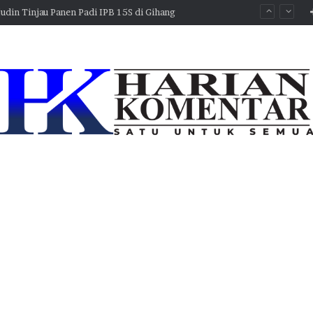
Anggota DPRD Rahman Salehe Juga Diseret ke Kejagung, BAKKIN Sulut : Laporan Dugaan TPPU dan Transaksi Jual-beli Emas Tanpa Pajak