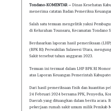
n
Tondano-KOMENTAR –
Dinas Kesehatan Kabu
t
menerima catatan Badan Pemeriksa Keuangan
u
k
I
Salah satu temuan mengelitik yakni Pembagu
n
di Kelurahan Tounsaru, Kecamatan Tondano S
f
o
Berdasarkan laporan hasil pemeriksaan (LHP
r
m
(BPK RI) Perwakilan Sulawesi Utara, mengu
a
Sakit tersebut tahun anggaran 2023.
s
i
Temuan ini termuat dalam LHP BPK RI Nomo
B
e
atas Laporan Keuangan Pemerintah Kabupate
r
k
Dari hasil pemeriksaan fisik dan kuantitas p
u
24 Februari 2024 bersama PPK, Penyedia, K
a
l
Daerah yang dituangkan dalam berita acara
i
pekerjaan rumah sakit umum milik Pemkab M
t