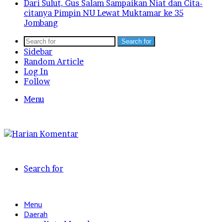
Dari Sulut, Gus Salam Sampaikan Niat dan Cita-
citanya Pimpin NU Lewat Muktamar ke 35
Jombang
Search for
Sidebar
Random Article
Log In
Follow
Menu
Search for
Menu
Daerah