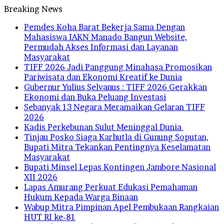
Breaking News
Pemdes Koha Barat Bekerja Sama Dengan
Mahasiswa IAKN Manado Bangun Website,
Permudah Akses Informasi dan Layanan
Masyarakat
TIFF 2026 Jadi Panggung Minahasa Promosikan
Pariwisata dan Ekonomi Kreatif ke Dunia
Gubernur Yulius Selvanus : TIFF 2026 Gerakkan
Ekonomi dan Buka Peluang Investasi
Sebanyak 13 Negara Meramaikan Gelaran TIFF
2026
Kadis Perkebunan Sulut Meninggal Dunia
Tinjau Posko Siaga Karhutla di Gunung Soputan,
Bupati Mitra Tekankan Pentingnya Keselamatan
Masyarakat
Bupati Minsel Lepas Kontingen Jambore Nasional
XII 2026
Lapas Amurang Perkuat Edukasi Pemahaman
Hukum Kepada Warga Binaan
Wabup Mitra Pimpinan Apel Pembukaan Rangkaian
HUT RI ke-81