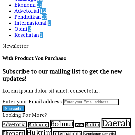
Ekonomi
15
Advetorial
12
Pendidikan
10
Internasional
6
Opini
2
Kesehatan
1
Newsletter
With Product You Purchase
Subscribe to our mailing list to get the new
updates!
Lorem ipsum dolor sit amet, consectetur.
Enter your Email address
Looking For More?
Daerah
Bolmut
Advetorial
Bolmong
Boltim
Bolsel
Hukrim
Ekonomi
Internasional
Kepulauan Sangihe