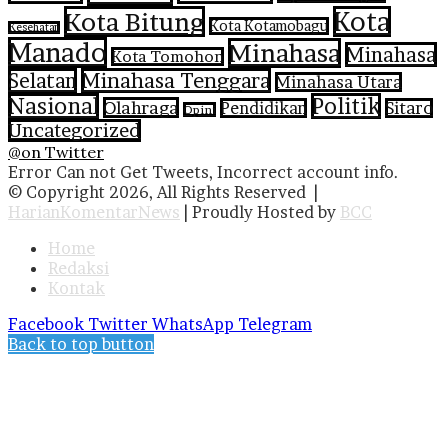
Kota Bitung
Kota
Kota Kotamobagu
Kesehatan
Manado
Minahasa
Minahasa
Kota Tomohon
Selatan
Minahasa Tenggara
Minahasa Utara
Nasional
Politik
Olahraga
Pendidikan
Sitaro
Opini
Uncategorized
@on Twitter
Error Can not Get Tweets, Incorrect account info.
© Copyright 2026, All Rights Reserved |
HarianKomentarNews
| Proudly Hosted by
BCC
Home
Redaksi
Kontak
Facebook
Twitter
WhatsApp
Telegram
Back to top button