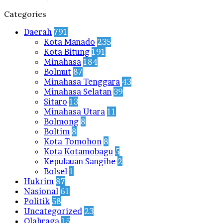
Categories
Daerah
791
Kota Manado
235
Kota Bitung
191
Minahasa
184
Bolmut
87
Minahasa Tenggara
43
Minahasa Selatan
39
Sitaro
13
Minahasa Utara
11
Bolmong
8
Boltim
8
Kota Tomohon
8
Kota Kotamobagu
5
Kepulauan Sangihe
2
Bolsel
1
Hukrim
87
Nasional
61
Politik
58
Uncategorized
23
Olahraga
15