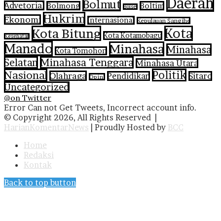
Daerah
Bolmut
Advetorial
Bolmong
Boltim
Bolsel
Hukrim
Ekonomi
Internasional
Kepulauan Sangihe
Kota Bitung
Kota
Kota Kotamobagu
Kesehatan
Manado
Minahasa
Minahasa
Kota Tomohon
Selatan
Minahasa Tenggara
Minahasa Utara
Nasional
Politik
Olahraga
Pendidikan
Sitaro
Opini
Uncategorized
@on Twitter
Error Can not Get Tweets, Incorrect account info.
© Copyright 2026, All Rights Reserved |
HarianKomentarNews
| Proudly Hosted by
BCC
Home
Redaksi
Kontak
Back to top button