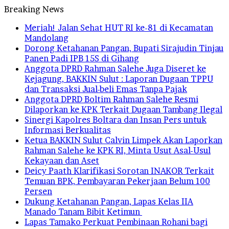
Breaking News
Meriah! Jalan Sehat HUT RI ke-81 di Kecamatan
Mandolang
Dorong Ketahanan Pangan, Bupati Sirajudin Tinjau
Panen Padi IPB 15S di Gihang
Anggota DPRD Rahman Salehe Juga Diseret ke
Kejagung, BAKKIN Sulut : Laporan Dugaan TPPU
dan Transaksi Jual-beli Emas Tanpa Pajak
Anggota DPRD Boltim Rahman Salehe Resmi
Dilaporkan ke KPK Terkait Dugaan Tambang Ilegal
Sinergi Kapolres Boltara dan Insan Pers untuk
Informasi Berkualitas
Ketua BAKKIN Sulut Calvin Limpek Akan Laporkan
Rahman Salehe ke KPK RI, Minta Usut Asal-Usul
Kekayaan dan Aset
Deicy Paath Klarifikasi Sorotan INAKOR Terkait
Temuan BPK, Pembayaran Pekerjaan Belum 100
Persen
Dukung Ketahanan Pangan, Lapas Kelas IIA
Manado Tanam Bibit Ketimun
Lapas Tamako Perkuat Pembinaan Rohani bagi