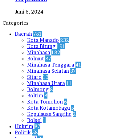
Juni 6, 2024
Categories
Daerah
781
Kota Manado
232
Kota Bitung
191
Minahasa
182
Bolmut
87
Minahasa Tenggara
41
Minahasa Selatan
37
Sitaro
13
Minahasa Utara
11
Bolmong
8
Boltim
8
Kota Tomohon
6
Kota Kotamobagu
5
Kepulauan Sangihe
2
Bolsel
1
Hukrim
87
Politik
58