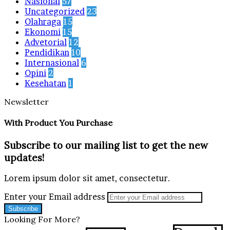
Nasional
57
Uncategorized
23
Olahraga
15
Ekonomi
15
Advetorial
12
Pendidikan
10
Internasional
6
Opini
2
Kesehatan
1
Newsletter
With Product You Purchase
Subscribe to our mailing list to get the new
updates!
Lorem ipsum dolor sit amet, consectetur.
Enter your Email address
Looking For More?