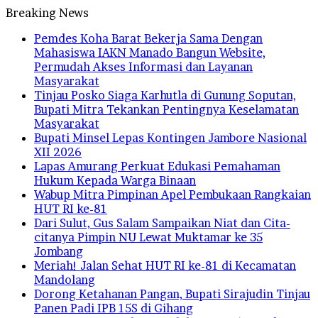
Breaking News
Pemdes Koha Barat Bekerja Sama Dengan
Mahasiswa IAKN Manado Bangun Website,
Permudah Akses Informasi dan Layanan
Masyarakat
Tinjau Posko Siaga Karhutla di Gunung Soputan,
Bupati Mitra Tekankan Pentingnya Keselamatan
Masyarakat
Bupati Minsel Lepas Kontingen Jambore Nasional
XII 2026
Lapas Amurang Perkuat Edukasi Pemahaman
Hukum Kepada Warga Binaan
Wabup Mitra Pimpinan Apel Pembukaan Rangkaian
HUT RI ke-81
Dari Sulut, Gus Salam Sampaikan Niat dan Cita-
citanya Pimpin NU Lewat Muktamar ke 35
Jombang
Meriah! Jalan Sehat HUT RI ke-81 di Kecamatan
Mandolang
Dorong Ketahanan Pangan, Bupati Sirajudin Tinjau
Panen Padi IPB 15S di Gihang