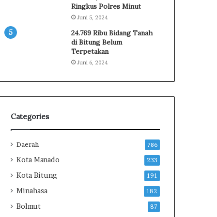
s
H
Ringkus Polres Minut
i
u
Juni 5, 2024
o
k
24.769 Ribu Bidang Tanah
n
u
di Bitung Belum
a
m
Terpetakan
l
K
Juni 6, 2024
X
e
I
p
I
a
2
d
0
a
2
W
Categories
6
a
r
Daerah
g
786
a
Kota Manado
233
B
Kota Bitung
i
191
n
Minahasa
182
a
Bolmut
a
87
n