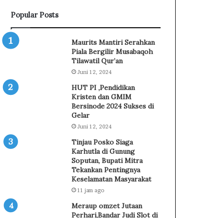
p
r
Popular Posts
a
k
s
u
K
a
Maurits Mantiri Serahkan
o
t
Piala Bergilir Musabaqoh
n
E
Tilawatil Qur’an
t
d
Juni 12, 2024
i
u
HUT PI ,Pendidikan
n
k
Kristen dan GMIM
g
a
Bersinode 2024 Sukses di
e
s
Gelar
n
i
Juni 12, 2024
J
P
a
e
Tinjau Posko Siaga
m
m
Karhutla di Gunung
b
a
Soputan, Bupati Mitra
o
Tekankan Pentingnya
h
Keselamatan Masyarakat
r
a
e
m
11 jam ago
N
a
Meraup omzet Jutaan
a
n
Perhari,Bandar Judi Slot di