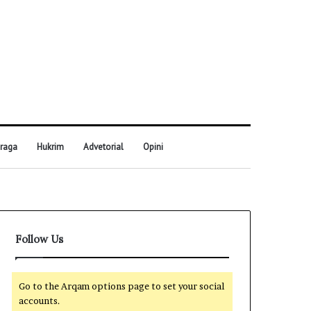
raga
Hukrim
Advetorial
Opini
Follow Us
Go to the Arqam options page to set your social
accounts.