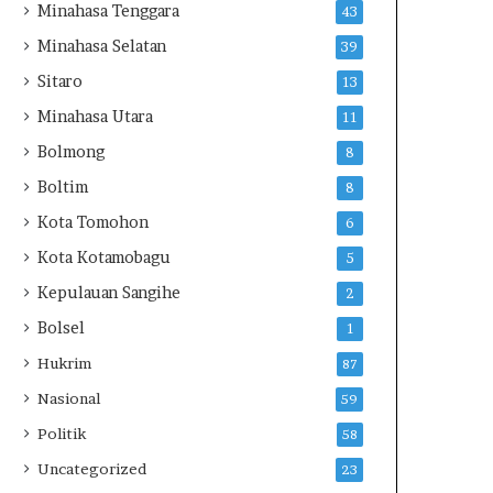
Minahasa Tenggara
43
Minahasa Selatan
39
Sitaro
13
Minahasa Utara
11
Bolmong
8
Boltim
8
Kota Tomohon
6
Kota Kotamobagu
5
Kepulauan Sangihe
2
Bolsel
1
Hukrim
87
Nasional
59
Politik
58
Uncategorized
23