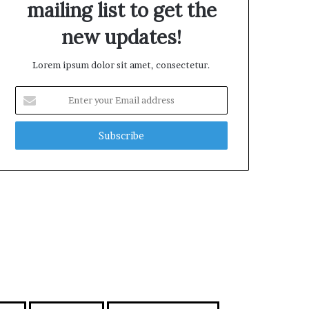
mailing list to get the
new updates!
Lorem ipsum dolor sit amet, consectetur.
E
n
t
e
r
y
o
u
r
E
m
a
i
l
a