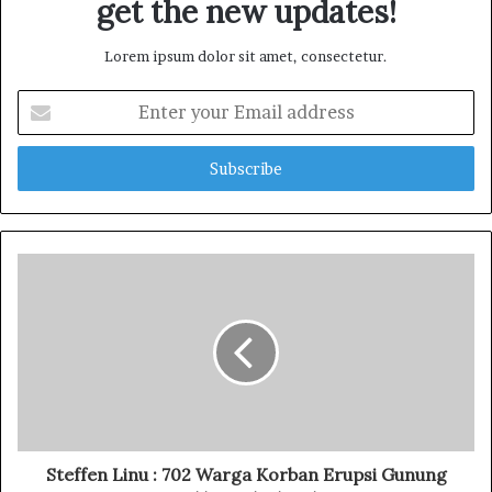
get the new updates!
Lorem ipsum dolor sit amet, consectetur.
E
n
t
e
r
y
o
u
r
E
m
a
i
l
a
d
d
Steffen Linu : 702 Warga Korban Erupsi Gunung