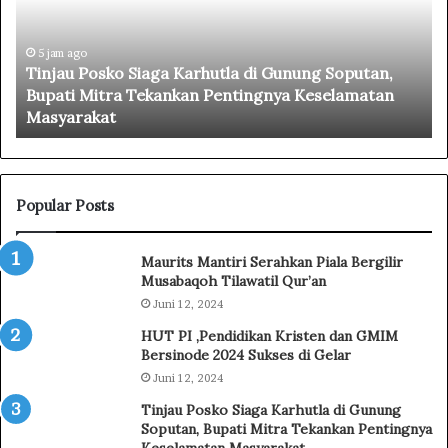
a
t
u
i
P
5 jam ago
M
Tinjau Posko Siaga Karhutla di Gunung Soputan,
o
i
Bupati Mitra Tekankan Pentingnya Keselamatan
s
n
Masyarakat
k
s
o
e
S
l
i
L
a
e
Popular Posts
g
p
a
a
Maurits Mantiri Serahkan Piala Bergilir
K
s
Musabaqoh Tilawatil Qur’an
a
K
Juni 12, 2024
r
o
h
n
HUT PI ,Pendidikan Kristen dan GMIM
u
t
Bersinode 2024 Sukses di Gelar
t
i
Juni 12, 2024
l
n
Tinjau Posko Siaga Karhutla di Gunung
a
g
Soputan, Bupati Mitra Tekankan Pentingnya
d
e