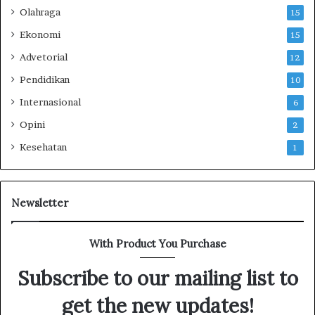
a
Olahraga
15
K
Ekonomi
15
e
s
Advetorial
12
e
Pendidikan
10
l
a
Internasional
6
m
Opini
2
a
t
Kesehatan
1
a
n
M
a
Newsletter
s
y
With Product You Purchase
a
r
Subscribe to our mailing list to
a
k
get the new updates!
a