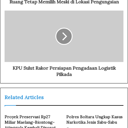
r
Ruang Tetap Memilih Meski di Lokasi Pengungsian
e
s
s
KPU Sulut Rakor Persiapan Pengadaan Logistik
Pilkada
Related Articles
Proyek Preservasi Rp27
Polres Boltara Ungkap Kasus
Miliar Maelang-Biontong-
Narkotika Jenis Sabu-Sabu
Atinggola Kembali Disorot,