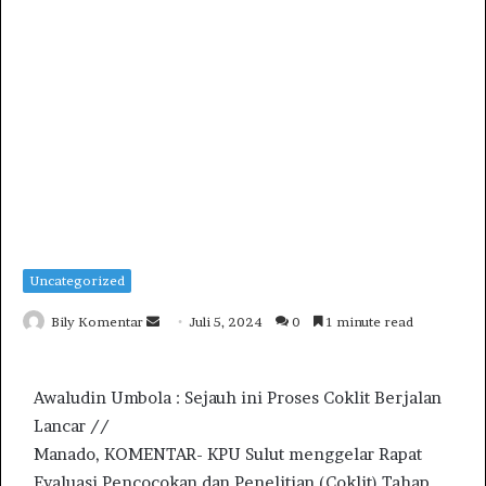
Uncategorized
Bily Komentar
S
Juli 5, 2024
0
1 minute read
e
n
Awaludin Umbola : Sejauh ini Proses Coklit Berjalan
d
Lancar //
a
Manado, KOMENTAR- KPU Sulut menggelar Rapat
n
e
Evaluasi Pencocokan dan Penelitian (Coklit) Tahap