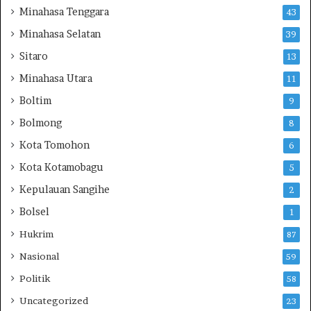
Minahasa Tenggara
43
i
6
t
Minahasa Selatan
39
r
Sitaro
a
13
T
Minahasa Utara
11
e
Boltim
k
9
a
Bolmong
8
n
k
Kota Tomohon
6
a
Kota Kotamobagu
5
n
P
Kepulauan Sangihe
2
e
Bolsel
1
n
t
Hukrim
87
i
Nasional
59
n
g
Politik
58
n
Uncategorized
23
y