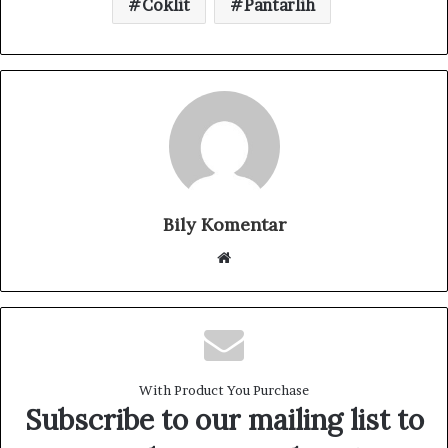
Coklit
Pantarlih
Bily Komentar
W
e
b
s
i
t
With Product You Purchase
e
Subscribe to our mailing list to