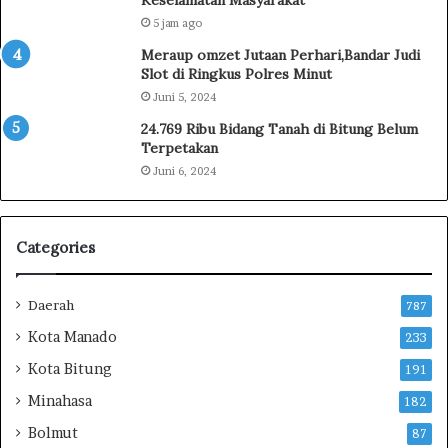
Keselamatan Masyarakat
i
n
5 jam ago
G
J
u
a
Meraup omzet Jutaan Perhari,Bandar Judi
n
m
Slot di Ringkus Polres Minut
u
b
Juni 5, 2024
n
o
24.769 Ribu Bidang Tanah di Bitung Belum
g
r
Terpetakan
S
e
Juni 6, 2024
o
N
p
a
u
s
t
i
Categories
a
o
n
n
,
a
Daerah
787
B
l
Kota Manado
233
u
X
p
I
Kota Bitung
191
a
I
Minahasa
182
t
2
i
0
Bolmut
87
M
2