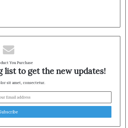
K
I
N
S
u
l
u
t
:
L
a
duct You Purchase
p
 list to get the new updates!
o
r
or sit amet, consectetur.
a
n
D
u
g
a
a
n