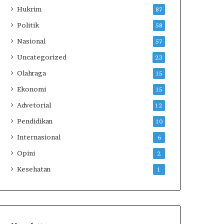
Hukrim
l
87
e
Politik
58
g
a
Nasional
57
l
Uncategorized
23
Olahraga
15
Ekonomi
15
Advetorial
12
Pendidikan
10
Internasional
6
Opini
2
Kesehatan
1