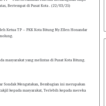
Juga Diseret ke Ke
 jam ago
a
tas, Bertempat di Pusat Kota . (22/03/25)
rong Ketahanan Pangan,
BAKKIN Sulut : La
D
pati Sirajudin Tinjau Panen
TPPU dan Transaks
P
di IPB 15S di Gihang
Emas Tanpa Pajak
R
D
R
Oleh Ketua TP – PKK Kota Bitung Ny.Ellen Honandar
a
molung.
h
m
a
n
S
da masyarakat yang melintas di Pusat Kota Bitung.
a
l
e
h
e
dar Sondak Mengatakan, Bembagian ini merupakan
J
takjil kepada masyarakat, Terlebih kepada mereka
u
g
a