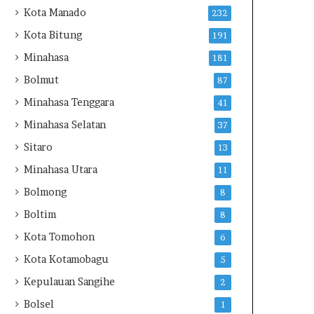
K
Kota Manado
232
T
e
Kota Bitung
191
r
Minahasa
181
k
a
Bolmut
87
i
l
Minahasa Tenggara
41
t
i
D
Minahasa Selatan
37
u
Sitaro
13
g
a
Minahasa Utara
11
a
Bolmong
8
n
T
Boltim
8
a
Kota Tomohon
6
m
b
Kota Kotamobagu
5
a
Kepulauan Sangihe
n
2
g
Bolsel
1
I