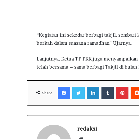
k
i
A
S
k
i
a
r
n
a
“Kegiatan ini sekedar berbagi takjil, sembar
L
j
a
u
berkah dalam suasana ramadhan” Ujarnya.
p
d
o
i
Lanjutnya, Ketua TP PKK juga menyampaikan
r
n
telah bersama – sama berbagi Takjil di bulan P
k
T
a
i
n
n
Facebook
Twitter
LinkedIn
Tumblr
Pinterest
R
j
Share
a
a
h
u
m
P
a
a
n
n
S
e
redaksi
a
n