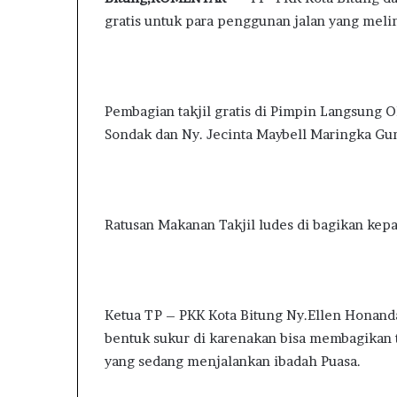
Ketua BAKKIN Sulut Calvin
9
A
K
gratis untuk para penggunan jalan yang melin
m
Limpek Akan Laporkan Rahman
Do
K
e
a
Salehe ke KPK RI, Minta Usut
Bu
K
t
i
Asal-Usul Kekayaan dan Aset
Pa
I
a
l
N
h
S
a
Pembagian takjil gratis di Pimpin Langsung 
u
n
Sondak dan Ny. Jecinta Maybell Maringka Gu
l
a
u
n
t
P
C
a
a
n
Ratusan Makanan Takjil ludes di bagikan kepa
l
g
v
a
i
n
n
,
L
B
Ketua TP – PKK Kota Bitung Ny.Ellen Honan
i
u
bentuk sukur di karenakan bisa membagikan 
m
p
yang sedang menjalankan ibadah Puasa.
p
a
e
t