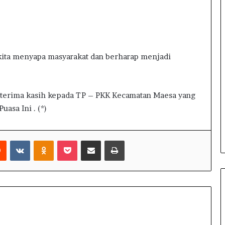
D
i
s
e
r
i kita menyapa masyarakat dan berharap menjadi
e
t
k
e
 terima kasih kepada TP – PKK Kecamatan Maesa yang
K
uasa Ini . (*)
e
j
a
Reddit
VKontakte
Odnoklassniki
Pocket
Share via Email
Print
g
u
n
g
,
B
A
K