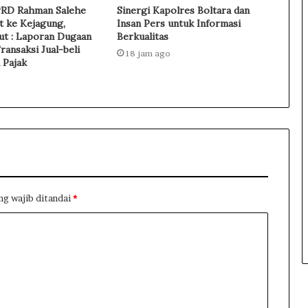
b
RD Rahman Salehe
Sinergi Kapolres Boltara dan
e
t ke Kejagung,
Insan Pers untuk Informasi
ut : Laporan Dugaan
Berkualitas
l
ansaksi Jual-beli
i
18 jam ago
 Pajak
E
m
a
s
T
a
n
p
a
P
ng wajib ditandai
*
a
j
a
k