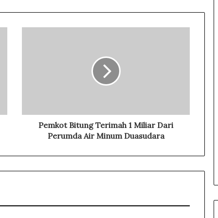
T
P
P
U
d
a
n
T
r
a
n
s
Pemkot Bitung Terimah 1 Miliar Dari
a
Perumda Air Minum Duasudara
k
s
i
J
u
a
l
-