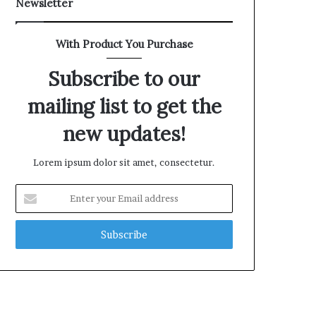
Newsletter
With Product You Purchase
Subscribe to our
mailing list to get the
new updates!
Lorem ipsum dolor sit amet, consectetur.
E
n
t
e
r
y
o
u
r