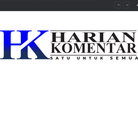
esmi Dilaporkan ke KPK Terkait Dugaan Tambang Ilegal