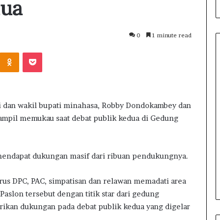
dua
0
1 minute read
Odnoklassniki
Pocket
T
i
n
i dan wakil bupati minahasa, Robby Dondokambey dan
j
tampil memukau saat debat publik kedua di Gedung
a
4 jam ago
u
s Salam
Tinjau Posko Siaga Karhutla di
P
 dan Cita-citanya
Gunung Soputan, Bupati Mitra
o
mendapat dukungan masif dari ribuan pendukungnya.
at Muktamar ke
Tekankan Pentingnya
s
Keselamatan Masyarakat
k
rus DPC, PAC, simpatisan dan relawan memadati area
o
slon tersebut dengan titik star dari gedung
S
i
ikan dukungan pada debat publik kedua yang digelar
a