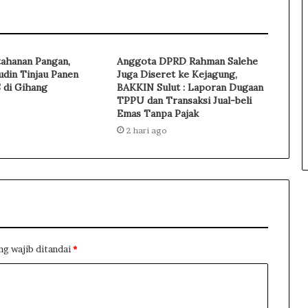
ahanan Pangan,
Anggota DPRD Rahman Salehe
judin Tinjau Panen
Juga Diseret ke Kejagung,
S di Gihang
BAKKIN Sulut : Laporan Dugaan
TPPU dan Transaksi Jual-beli
Emas Tanpa Pajak
2 hari ago
ng wajib ditandai
*