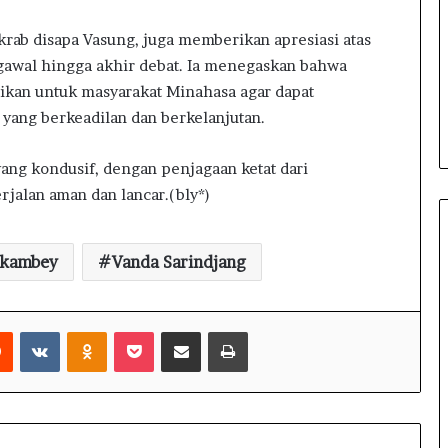
u
t
krab disapa Vasung, juga memberikan apresiasi atas
a
gawal hingga akhir debat. Ia menegaskan bahwa
n
,
ikan untuk masyarakat Minahasa agar dapat
B
yang berkeadilan dan berkelanjutan.
u
p
yang kondusif, dengan penjagaan ketat dari
a
rjalan aman dan lancar.(bly*)
t
i
M
i
okambey
Vanda Sarindjang
t
r
a
Reddit
VKontakte
Odnoklassniki
Pocket
Share via Email
Print
T
e
k
a
n
k