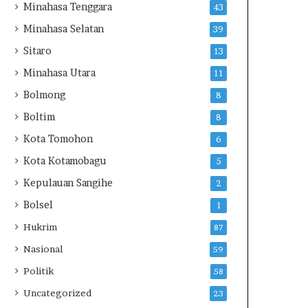
Minahasa Tenggara
43
Minahasa Selatan
39
Sitaro
13
Minahasa Utara
11
Bolmong
8
Boltim
8
Kota Tomohon
6
Kota Kotamobagu
5
Kepulauan Sangihe
2
Bolsel
1
Hukrim
87
Nasional
59
Politik
58
Uncategorized
23