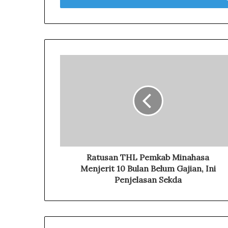
r
y
o
u
r
E
m
a
i
l
a
d
d
r
Ratusan THL Pemkab Minahasa
e
Menjerit 10 Bulan Belum Gajian, Ini
s
Penjelasan Sekda
s