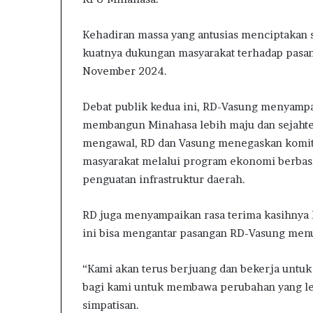
a
l
Kehadiran massa yang antusias menciptakan
a
kuatnya dukungan masyarakat terhadap pasa
m
S
November 2024.
a
m
Debat publik kedua ini, RD-Vasung menyampa
p
membangun Minahasa lebih maju dan sejahter
a
i
mengawal, RD dan Vasung menegaskan komi
k
masyarakat melalui program ekonomi berbasis
a
penguatan infrastruktur daerah.
n
N
i
RD juga menyampaikan rasa terima kasihnya 
a
ini bisa mengantar pasangan RD-Vasung men
t
d
“Kami akan terus berjuang dan bekerja untu
a
bagi kami untuk membawa perubahan yang leb
n
C
simpatisan.