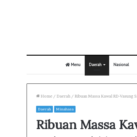
Menu
Daerah
Nasional
Home
/
Daerah
/
Ribuan Massa Kawal RD-Vasung S
Daerah
Minahasa
Ribuan Massa Ka