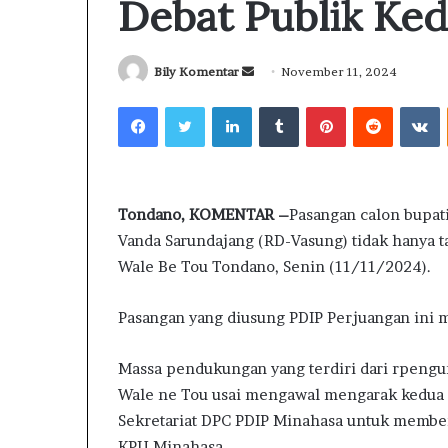
Debat Publik Ke
Bily Komentar
S
November 11, 2024
e
Facebook
Twitter
LinkedIn
Tumblr
Pinterest
Reddit
VKontakte
n
d
D
a
a
n
r
Tondano, KOMENTAR –
Pasangan calon bupat
e
i
Vanda Sarundajang (RD-Vasung) tidak hanya 
m
S
23 jam ago
a
Wale Be Tou Tondano, Senin (11/11/2024).
u
Dari Sulut, Gu
i
l
Sampaikan Niat
l
u
Pasangan yang diusung PDIP Perjuangan ini 
Pimpin NU Lew
t
35 Jombang
,
Massa pendukungan yang terdiri dari rpengu
G
Wale ne Tou usai mengawal mengarak kedua Pa
u
s
Sekretariat DPC PDIP Minahasa untuk member
S
KPU Minahasa.