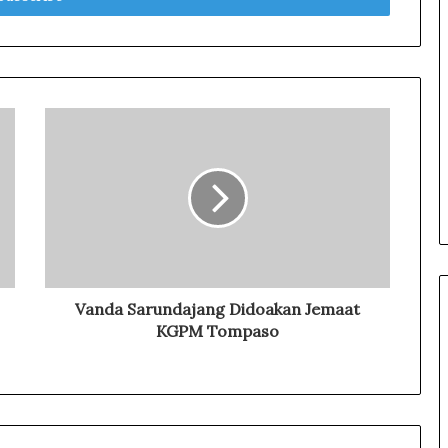
a
n
M
a
s
y
a
r
a
k
a
t
Vanda Sarundajang Didoakan Jemaat
KGPM Tompaso