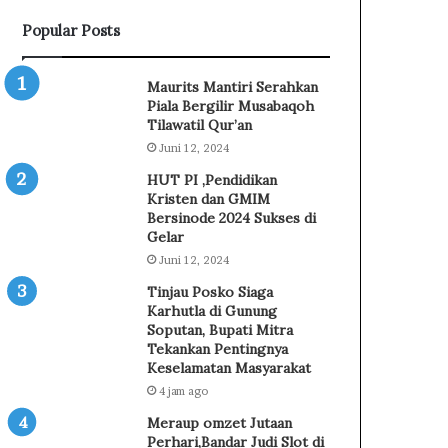
p
r
Popular Posts
a
k
s
u
K
a
Maurits Mantiri Serahkan
o
t
Piala Bergilir Musabaqoh
n
E
Tilawatil Qur’an
t
d
Juni 12, 2024
i
u
HUT PI ,Pendidikan
n
k
Kristen dan GMIM
g
a
Bersinode 2024 Sukses di
e
s
Gelar
n
i
Juni 12, 2024
J
P
a
e
Tinjau Posko Siaga
m
m
Karhutla di Gunung
b
a
Soputan, Bupati Mitra
o
Tekankan Pentingnya
h
Keselamatan Masyarakat
r
a
e
m
4 jam ago
N
a
Meraup omzet Jutaan
a
n
Perhari,Bandar Judi Slot di