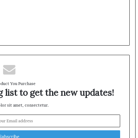
a
n
P
e
n
t
i
n
g
n
y
a
K
duct You Purchase
 list to get the new updates!
e
s
e
or sit amet, consectetur.
l
a
m
a
t