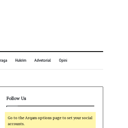
raga
Hukrim
Advetorial
Opini
Follow Us
Go to the Arqam options page to set your social
accounts.