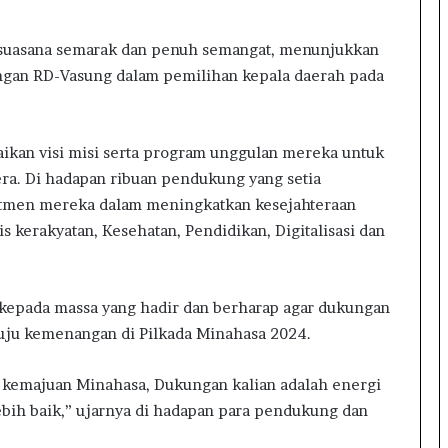
g
a
 suasana semarak dan penuh semangat, menunjukkan
K
ngan RD-Vasung dalam pemilihan kepala daerah pada
a
r
h
u
ikan visi misi serta program unggulan mereka untuk
t
a. Di hadapan ribuan pendukung yang setia
l
a
tmen mereka dalam meningkatkan kesejahteraan
d
 kerakyatan, Kesehatan, Pendidikan, Digitalisasi dan
i
G
u
n
kepada massa yang hadir dan berharap agar dukungan
u
uju kemenangan di Pilkada Minahasa 2024.
n
g
k kemajuan Minahasa, Dukungan kalian adalah energi
S
ih baik,” ujarnya di hadapan para pendukung dan
o
p