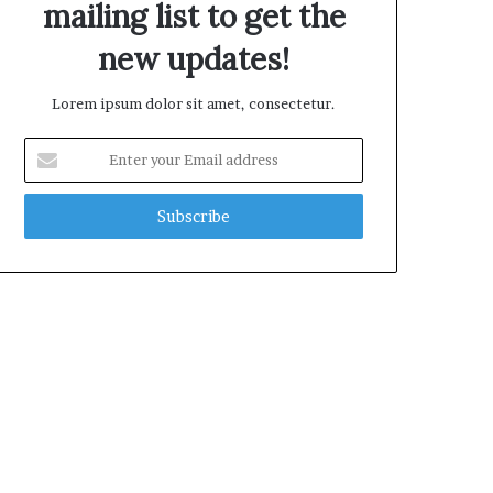
mailing list to get the
new updates!
Lorem ipsum dolor sit amet, consectetur.
E
n
t
e
r
y
o
u
r
E
m
a
i
l
a