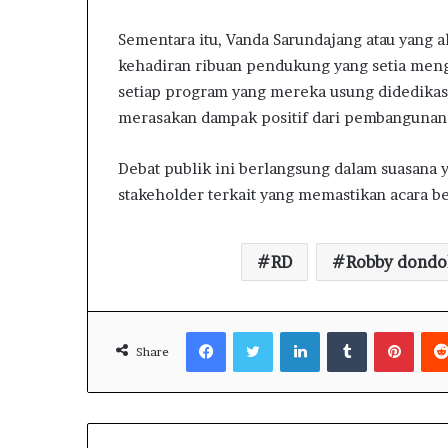
i
t
Sementara itu, Vanda Sarundajang atau yang a
a
kehadiran ribuan pendukung yang setia men
-
c
setiap program yang mereka usung didedikas
i
merasakan dampak positif dari pembangunan 
t
a
Debat publik ini berlangsung dalam suasana 
n
stakeholder terkait yang memastikan acara be
y
a
P
i
RD
Robby dond
m
p
i
Facebook
Twitter
LinkedIn
Tumblr
Pinterest
n
Share
N
U
L
e
w