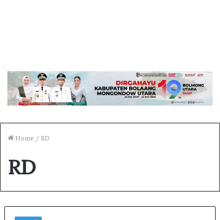
Home
/
RD
RD