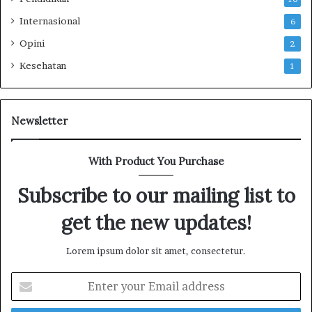
g
s
u
i
Internasional
6
n
K
Opini
2
g
e
J
s
Kesehatan
1
a
e
w
l
a
a
b
m
Newsletter
d
a
a
t
With Product You Purchase
n
a
E
n
Subscribe to our mailing list to
v
d
a
a
get the new updates!
l
n
u
M
a
e
Lorem ipsum dolor sit amet, consectetur.
s
l
i
E
a
K
n
k
e
t
u