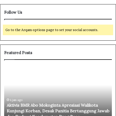
Follow Us
Go to the Arqam options page to set your social accounts.
Featured Posts
A
T
k
r
t
a
i
g
v
e
i
d
s
6 jam ago
i
Aktivis BMR Abo Mokoginta Apresiasi Walikota
B
D
i
Kunjungi Korban, Desak Panitia Bertanggung Jawab
M
r