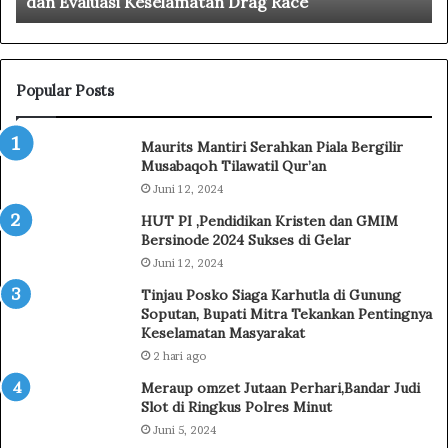
dan Evaluasi Keselamatan Drag Race
R
a
A
g
b
R
o
a
M
c
Popular Posts
o
e
k
K
Maurits Mantiri Serahkan Piala Bergilir
o
o
Musabaqoh Tilawatil Qur’an
g
t
Juni 12, 2024
i
a
n
m
HUT PI ,Pendidikan Kristen dan GMIM
t
o
Bersinode 2024 Sukses di Gelar
a
b
Juni 12, 2024
A
a
Tinjau Posko Siaga Karhutla di Gunung
p
g
Soputan, Bupati Mitra Tekankan Pentingnya
r
u
Keselamatan Masyarakat
e
,
2 hari ago
s
1
i
6
Meraup omzet Jutaan Perhari,Bandar Judi
a
O
Slot di Ringkus Polres Minut
s
r
Juni 5, 2024
i
a