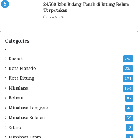
24.769 Ribu Bidang Tanah di Bitung Belum
W
n
Terpetakan
a
g
Juni 6, 2024
l
K
i
o
k
r
o
b
Categories
t
a
a
n
K
,
Daerah
795
u
A
Kota Manado
235
n
k
j
t
Kota Bitung
191
u
i
Minahasa
184
n
v
g
i
Bolmut
87
i
s
Minahasa Tenggara
43
K
B
o
M
Minahasa Selatan
39
r
R
Sitaro
b
13
A
a
b
Minahasa Utara
11