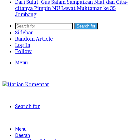
Dari Sulut, Gus Salam Sampaikan Niat dan Cita-
citanya Pimpin NU Lewat Muktamar ke 35
Jombang
Search for
Sidebar
Random Article
Log In
Follow
Menu
Search for
Menu
Daerah