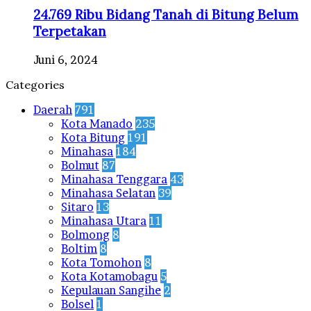
24.769 Ribu Bidang Tanah di Bitung Belum
Terpetakan
Juni 6, 2024
Categories
Daerah
791
Kota Manado
235
Kota Bitung
191
Minahasa
184
Bolmut
87
Minahasa Tenggara
43
Minahasa Selatan
39
Sitaro
13
Minahasa Utara
11
Bolmong
8
Boltim
8
Kota Tomohon
8
Kota Kotamobagu
5
Kepulauan Sangihe
2
Bolsel
1