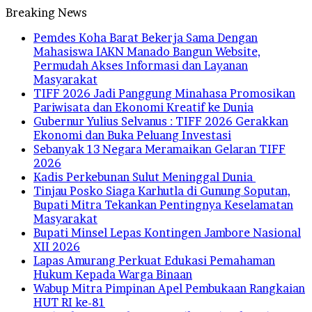
Breaking News
Pemdes Koha Barat Bekerja Sama Dengan
Mahasiswa IAKN Manado Bangun Website,
Permudah Akses Informasi dan Layanan
Masyarakat
TIFF 2026 Jadi Panggung Minahasa Promosikan
Pariwisata dan Ekonomi Kreatif ke Dunia
Gubernur Yulius Selvanus : TIFF 2026 Gerakkan
Ekonomi dan Buka Peluang Investasi
Sebanyak 13 Negara Meramaikan Gelaran TIFF
2026
Kadis Perkebunan Sulut Meninggal Dunia
Tinjau Posko Siaga Karhutla di Gunung Soputan,
Bupati Mitra Tekankan Pentingnya Keselamatan
Masyarakat
Bupati Minsel Lepas Kontingen Jambore Nasional
XII 2026
Lapas Amurang Perkuat Edukasi Pemahaman
Hukum Kepada Warga Binaan
Wabup Mitra Pimpinan Apel Pembukaan Rangkaian
HUT RI ke-81