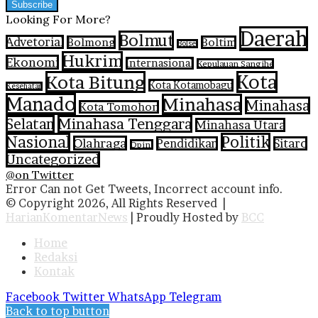
Looking For More?
Daerah
Bolmut
Advetorial
Bolmong
Boltim
Bolsel
Hukrim
Ekonomi
Internasional
Kepulauan Sangihe
Kota Bitung
Kota
Kota Kotamobagu
Kesehatan
Manado
Minahasa
Minahasa
Kota Tomohon
Selatan
Minahasa Tenggara
Minahasa Utara
Nasional
Politik
Olahraga
Pendidikan
Sitaro
Opini
Uncategorized
@on Twitter
Error Can not Get Tweets, Incorrect account info.
© Copyright 2026, All Rights Reserved |
HarianKomentarNews
| Proudly Hosted by
BCC
Home
Redaksi
Kontak
Facebook
Twitter
WhatsApp
Telegram
Back to top button