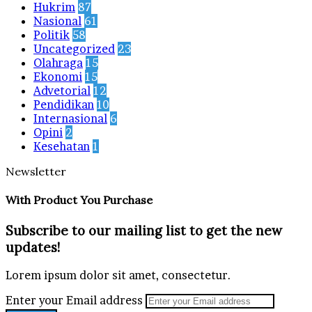
Hukrim
87
Nasional
61
Politik
58
Uncategorized
23
Olahraga
15
Ekonomi
15
Advetorial
12
Pendidikan
10
Internasional
6
Opini
2
Kesehatan
1
Newsletter
With Product You Purchase
Subscribe to our mailing list to get the new
updates!
Lorem ipsum dolor sit amet, consectetur.
Enter your Email address