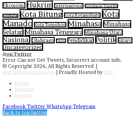
Hukrim
Ekonomi
Internasional
Kepulauan Sangihe
Kota Bitung
Kota
Kota Kotamobagu
Kesehatan
Manado
Minahasa
Minahasa
Kota Tomohon
Selatan
Minahasa Tenggara
Minahasa Utara
Nasional
Politik
Olahraga
Pendidikan
Sitaro
Opini
Uncategorized
@on Twitter
Error Can not Get Tweets, Incorrect account info.
© Copyright 2026, All Rights Reserved |
HarianKomentarNews
| Proudly Hosted by
BCC
Home
Redaksi
Kontak
Facebook
Twitter
WhatsApp
Telegram
Back to top button