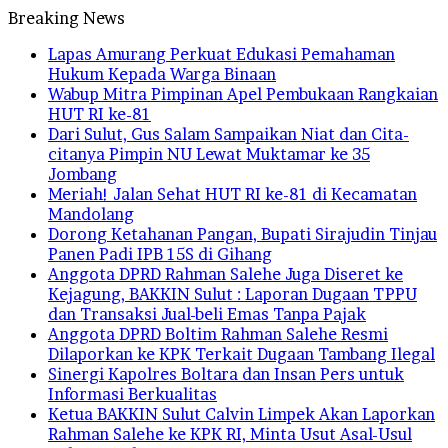
Breaking News
Lapas Amurang Perkuat Edukasi Pemahaman
Hukum Kepada Warga Binaan
Wabup Mitra Pimpinan Apel Pembukaan Rangkaian
HUT RI ke-81
Dari Sulut, Gus Salam Sampaikan Niat dan Cita-
citanya Pimpin NU Lewat Muktamar ke 35
Jombang
Meriah! Jalan Sehat HUT RI ke-81 di Kecamatan
Mandolang
Dorong Ketahanan Pangan, Bupati Sirajudin Tinjau
Panen Padi IPB 15S di Gihang
Anggota DPRD Rahman Salehe Juga Diseret ke
Kejagung, BAKKIN Sulut : Laporan Dugaan TPPU
dan Transaksi Jual-beli Emas Tanpa Pajak
Anggota DPRD Boltim Rahman Salehe Resmi
Dilaporkan ke KPK Terkait Dugaan Tambang Ilegal
Sinergi Kapolres Boltara dan Insan Pers untuk
Informasi Berkualitas
Ketua BAKKIN Sulut Calvin Limpek Akan Laporkan
Rahman Salehe ke KPK RI, Minta Usut Asal-Usul