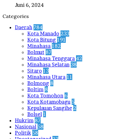
Juni 6, 2024
Categories
Daerah
784
Kota Manado
233
Kota Bitung
191
Minahasa
182
Bolmut
87
Minahasa Tenggara
42
Minahasa Selatan
38
Sitaro
13
Minahasa Utara
11
Bolmong
8
Boltim
8
Kota Tomohon
6
Kota Kotamobagu
5
Kepulauan Sangihe
2
Bolsel
1
Hukrim
87
Nasional
58
Politik
58