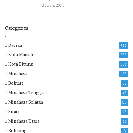
Juni 6, 2024
a
h
a
s
Categories
i
s
w
Daerah
787
a
Kota Manado
233
I
A
Kota Bitung
191
K
Minahasa
183
N
M
Bolmut
87
a
Minahasa Tenggara
43
n
a
Minahasa Selatan
39
d
Sitaro
o
13
B
Minahasa Utara
11
a
Bolmong
n
8