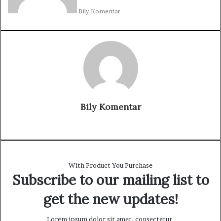
n
Bily Komentar
e
m
a
i
l
Bily Komentar
W
e
b
s
With Product You Purchase
i
Subscribe to our mailing list to
t
e
get the new updates!
Lorem ipsum dolor sit amet, consectetur.