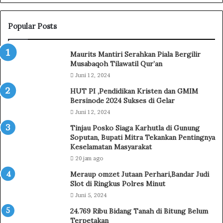
a
r
a
Popular Posts
t
B
Maurits Mantiri Serahkan Piala Bergilir
e
Musabaqoh Tilawatil Qur’an
k
Juni 12, 2024
e
r
HUT PI ,Pendidikan Kristen dan GMIM
j
Bersinode 2024 Sukses di Gelar
a
Juni 12, 2024
S
Tinjau Posko Siaga Karhutla di Gunung
a
Soputan, Bupati Mitra Tekankan Pentingnya
m
Keselamatan Masyarakat
a
20 jam ago
D
e
Meraup omzet Jutaan Perhari,Bandar Judi
n
Slot di Ringkus Polres Minut
g
Juni 5, 2024
a
24.769 Ribu Bidang Tanah di Bitung Belum
n
Terpetakan
M