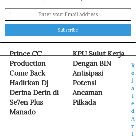
E
n
t
e
r
y
o
Prince CC
KPU Sulut Kerja
u
Production
Dengan BIN
r
R
E
Come Back
Antisipasi
e
m
l
Hadirkan Dj
Potensi
a
a
i
Derina Derin di
Ancaman
l
t
Se7en Plus
Pilkada
a
e
d
Manado
d
d
A
r
r
e
s
t