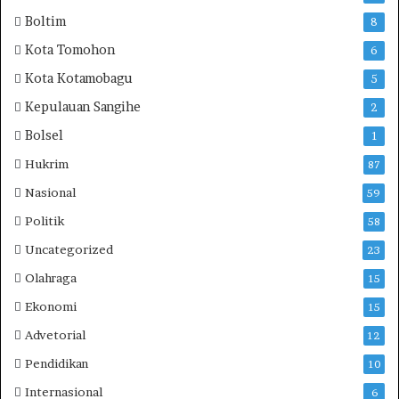
g
Boltim
8
u
n
Kota Tomohon
6
W
Kota Kotamobagu
5
e
b
Kepulauan Sangihe
2
s
Bolsel
1
i
t
Hukrim
87
e
Nasional
59
,
P
Politik
58
e
Uncategorized
23
r
m
Olahraga
15
u
Ekonomi
15
d
a
Advetorial
12
h
Pendidikan
10
A
k
Internasional
6