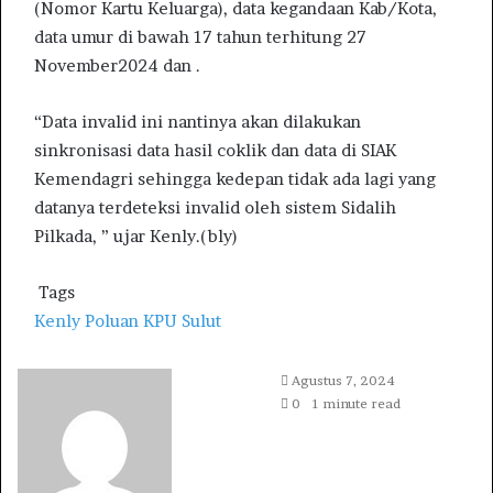
(Nomor Kartu Keluarga), data kegandaan Kab/Kota,
data umur di bawah 17 tahun terhitung 27
November2024 dan .
“Data invalid ini nantinya akan dilakukan
sinkronisasi data hasil coklik dan data di SIAK
Kemendagri sehingga kedepan tidak ada lagi yang
datanya terdeteksi invalid oleh sistem Sidalih
Pilkada, ” ujar Kenly.(bly)
Tags
Kenly Poluan
KPU Sulut
S
Agustus 7, 2024
e
0
1 minute read
n
d
a