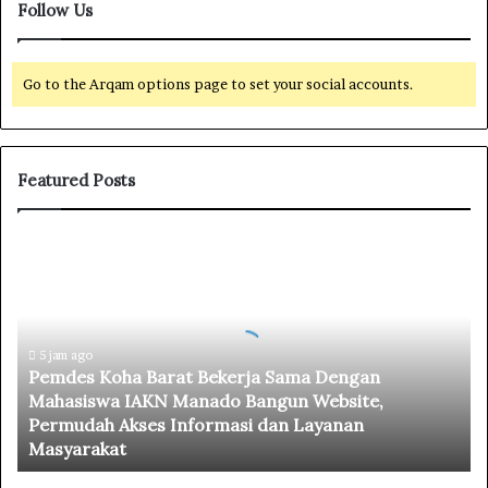
Follow Us
Go to the Arqam options page to set your social accounts.
Featured Posts
P
e
m
d
e
5 jam ago
s
Pemdes Koha Barat Bekerja Sama Dengan
K
Mahasiswa IAKN Manado Bangun Website,
o
Permudah Akses Informasi dan Layanan
h
Masyarakat
a
B