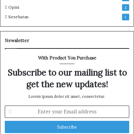
s
Opini
2
e
s
Kesehatan
1
I
n
f
o
Newsletter
r
m
With Product You Purchase
a
s
Subscribe to our mailing list to
i
d
get the new updates!
a
n
L
Lorem ipsum dolor sit amet, consectetur.
a
y
E
a
n
n
t
a
e
n
r