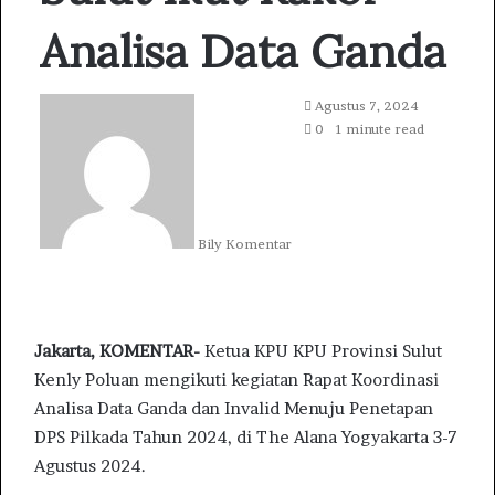
Analisa Data Ganda
S
Agustus 7, 2024
e
0
1 minute read
n
d
a
n
Bily Komentar
e
m
a
i
l
Jakarta, KOMENTAR-
Ketua KPU KPU Provinsi Sulut
Kenly Poluan mengikuti kegiatan Rapat Koordinasi
Analisa Data Ganda dan Invalid Menuju Penetapan
DPS Pilkada Tahun 2024, di The Alana Yogyakarta 3-7
Agustus 2024.