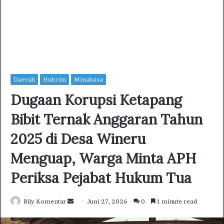
Daerah
Hukrim
Minahasa
Dugaan Korupsi Ketapang
Bibit Ternak Anggaran Tahun
2025 di Desa Wineru
Menguap, Warga Minta APH
Periksa Pejabat Hukum Tua
Bily Komentar
S
Juni 27, 2026
0
1 minute read
e