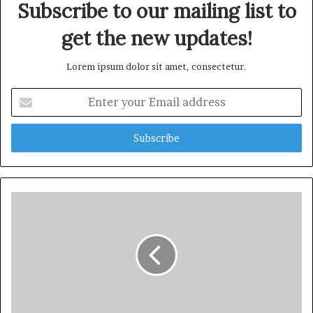
Subscribe to our mailing list to
get the new updates!
Lorem ipsum dolor sit amet, consectetur.
E
n
t
e
r
y
o
u
r
E
m
a
i
l
a