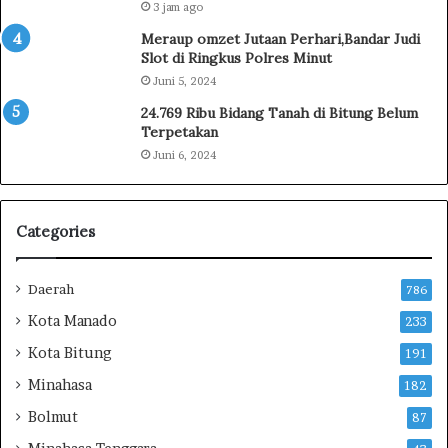
3 jam ago
J
P
a
e
Meraup omzet Jutaan Perhari,Bandar Judi
m
m
Slot di Ringkus Polres Minut
b
a
Juni 5, 2024
o
h
24.769 Ribu Bidang Tanah di Bitung Belum
r
a
Terpetakan
e
m
Juni 6, 2024
N
a
a
n
s
H
i
u
Categories
o
k
n
u
a
m
Daerah
786
l
K
Kota Manado
233
X
e
I
p
Kota Bitung
191
I
a
Minahasa
182
2
d
0
a
Bolmut
87
2
W