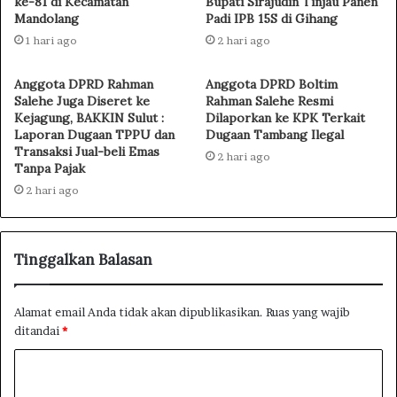
ke-81 di Kecamatan
Bupati Sirajudin Tinjau Panen
Mandolang
Padi IPB 15S di Gihang
1 hari ago
2 hari ago
Anggota DPRD Rahman
Anggota DPRD Boltim
Salehe Juga Diseret ke
Rahman Salehe Resmi
Kejagung, BAKKIN Sulut :
Dilaporkan ke KPK Terkait
Laporan Dugaan TPPU dan
Dugaan Tambang Ilegal
Transaksi Jual-beli Emas
2 hari ago
Tanpa Pajak
2 hari ago
Tinggalkan Balasan
Alamat email Anda tidak akan dipublikasikan.
Ruas yang wajib
ditandai
*