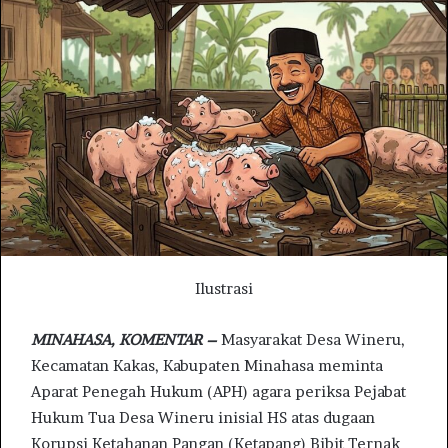
n
d
a
n
e
m
a
i
l
Ilustrasi
MINAHASA, KOMENTAR –
Masyarakat Desa Wineru,
Kecamatan Kakas, Kabupaten Minahasa meminta
Aparat Penegah Hukum (APH) agara periksa Pejabat
Hukum Tua Desa Wineru inisial HS atas dugaan
Korupsi Ketahanan Pangan (Ketapang) Bibit Ternak