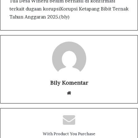
Tua Desa Wineru belum berhasil di konfirmasi
terkait dugaan korupsiKorupsi Ketapang Bibit Ternak
Tahun Anggaran 2025.(bly)
Bily Komentar
W
e
b
s
i
t
With Product You Purchase
e