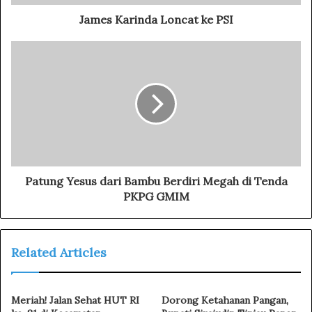
d
d
James Karinda Loncat ke PSI
r
e
s
s
Patung Yesus dari Bambu Berdiri Megah di Tenda
PKPG GMIM
Related Articles
Meriah! Jalan Sehat HUT RI
Dorong Ketahanan Pangan,