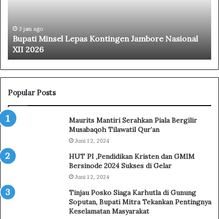
i
A
M
m
i
u
3 jam ago
Bupati Minsel Lepas Kontingen Jambore Nasional
n
r
XII 2026
s
a
e
n
l
g
L
P
e
e
Popular Posts
p
r
a
k
Maurits Mantiri Serahkan Piala Bergilir
s
u
Musabaqoh Tilawatil Qur’an
K
a
Juni 12, 2024
o
t
n
E
HUT PI ,Pendidikan Kristen dan GMIM
t
d
Bersinode 2024 Sukses di Gelar
i
u
Juni 12, 2024
n
k
Tinjau Posko Siaga Karhutla di Gunung
g
a
Soputan, Bupati Mitra Tekankan Pentingnya
e
s
Keselamatan Masyarakat
n
i