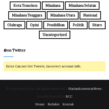
s
Kota Tomohon
Minahasa
Minahasa Selatan
s
Minahasa Tenggara
Minahasa Utara
Nasional
Olahraga
Opini
Pendidikan
Politik
Sitaro
Uncategorized
@on Twitter
Error Can not Get Tweets, Incorrect account info.
© Copyright 2026, All Rights Reserved |
HarianKomentarNews
|
Proudly Hosted by
BCC
Home
Redaksi
Kontak