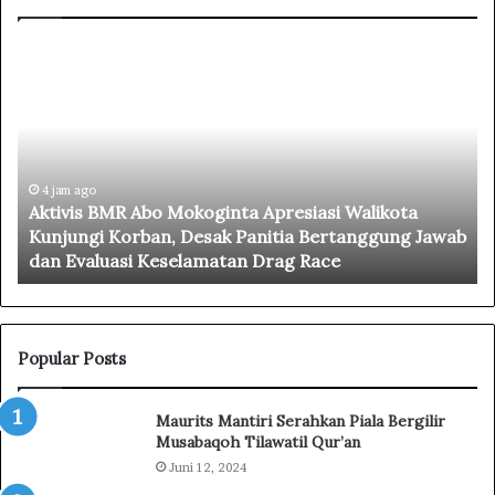
A
T
k
r
t
a
i
g
v
e
i
d
s
4 jam ago
i
Aktivis BMR Abo Mokoginta Apresiasi Walikota
B
D
i
Kunjungi Korban, Desak Panitia Bertanggung Jawab
M
r
dan Evaluasi Keselamatan Drag Race
R
a
A
g
b
R
o
a
M
c
Popular Posts
o
e
k
K
Maurits Mantiri Serahkan Piala Bergilir
o
o
Musabaqoh Tilawatil Qur’an
g
t
Juni 12, 2024
i
a
n
m