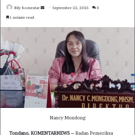
Bily Komentar
S
September 22, 2025
0
e
1 minute read
n
d
a
n
e
m
a
i
l
Nancy Mondong
Tondano, KOMENTARNEWS –
Badan Pemeriksa