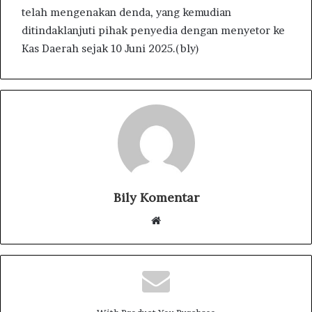
telah mengenakan denda, yang kemudian
ditindaklanjuti pihak penyedia dengan menyetor ke
Kas Daerah sejak 10 Juni 2025.(bly)
Bily Komentar
W
e
b
s
i
t