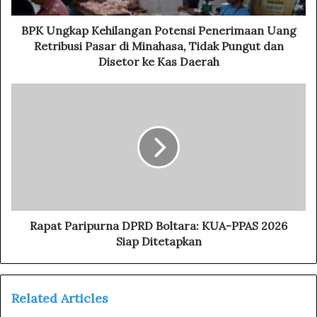
d
d
BPK Ungkap Kehilangan Potensi Penerimaan Uang
r
Retribusi Pasar di Minahasa, Tidak Pungut dan
e
Disetor ke Kas Daerah
s
s
Rapat Paripurna DPRD Boltara: KUA-PPAS 2026
Siap Ditetapkan
Related Articles