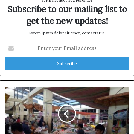
With Product You Purchase
e
Subscribe to our mailing list to
get the new updates!
Lorem ipsum dolor sit amet, consectetur.
E
n
t
e
r
y
o
u
r
E
m
a
i
l
a