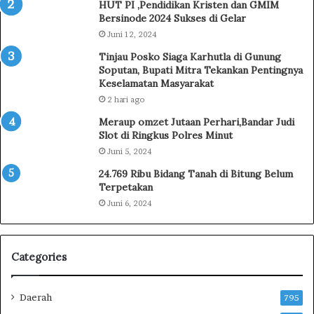
HUT PI ,Pendidikan Kristen dan GMIM
t
o
Bersinode 2024 Sukses di Gelar
a
b
Juni 12, 2024
A
a
Tinjau Posko Siaga Karhutla di Gunung
p
g
Soputan, Bupati Mitra Tekankan Pentingnya
r
u
Keselamatan Masyarakat
e
,
2 hari ago
s
1
i
6
Meraup omzet Jutaan Perhari,Bandar Judi
a
O
Slot di Ringkus Polres Minut
s
r
Juni 5, 2024
i
a
24.769 Ribu Bidang Tanah di Bitung Belum
W
n
Terpetakan
a
g
Juni 6, 2024
l
K
i
o
k
r
o
b
Categories
t
a
a
n
K
,
Daerah
795
u
A