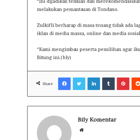
“Ini dijadikan temuan dan merekomendasikan k
melakukan pemantauan di Tondano.
Zulkifli berharap di masa tenang tidak ada 
iklan di media massa, online dan media sosial
“Kami mengimbau peserta pemilihan agar ikut
Bitung ini.(bly)
Facebook
Twitter
LinkedIn
Tumblr
Pinterest
Share
Bily Komentar
W
e