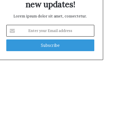
new updates!
Lorem ipsum dolor sit amet, consectetur.
E
n
t
e
r
y
o
u
r
E
m
a
i
l
a
d
d