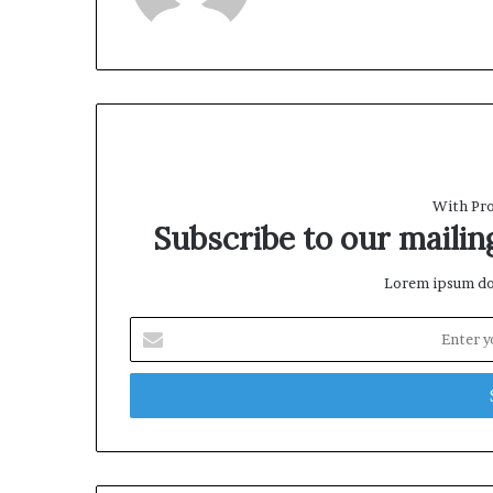
b
s
i
t
e
With Pro
Subscribe to our mailing
Lorem ipsum dol
E
n
t
e
r
y
o
u