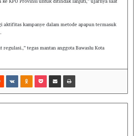
e KPU Provinsi untuk ditindak lanjuti,” ujarnya saat
lagi aktifitas kampanye dalam metode apapun termasuk
.
 regulasi.,” tegas mantan anggota Bawaslu Kota
Reddit
VKontakte
Odnoklassniki
Pocket
Share via Email
Print