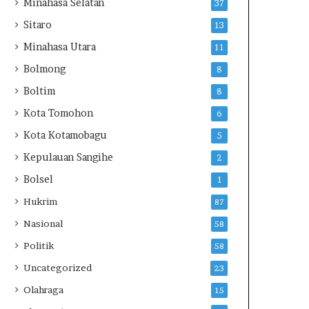
Minahasa Selatan
37
a
Sitaro
13
t
M
Minahasa Utara
11
u
Bolmong
8
k
t
Boltim
8
a
Kota Tomohon
6
m
a
Kota Kotamobagu
5
r
Kepulauan Sangihe
k
2
e
Bolsel
1
3
5
Hukrim
87
J
Nasional
58
o
m
Politik
58
b
Uncategorized
23
a
n
Olahraga
15
g