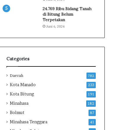
i
t
24.769 Ribu Bidang Tanah
a
di Bitung Belum
Terpetakan
-
c
Juni 6, 2024
i
t
a
n
y
Categories
a
P
i
Daerah
782
m
Kota Manado
233
p
i
Kota Bitung
191
n
Minahasa
182
N
U
Bolmut
87
L
Minahasa Tenggara
41
e
w