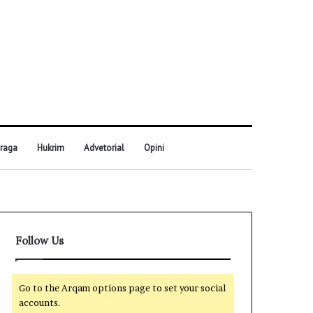
raga
Hukrim
Advetorial
Opini
Follow Us
Go to the Arqam options page to set your social
accounts.