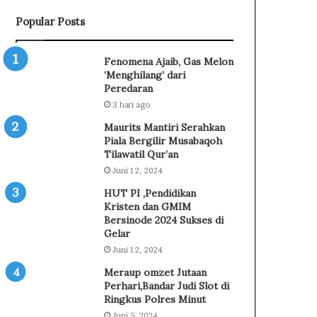
a
Popular Posts
l
a
m
Fenomena Ajaib, Gas Melon
S
‘Menghilang’ dari
a
Peredaran
m
3 hari ago
p
Maurits Mantiri Serahkan
a
Piala Bergilir Musabaqoh
i
Tilawatil Qur’an
k
Juni 12, 2024
a
n
HUT PI ,Pendidikan
N
Kristen dan GMIM
i
Bersinode 2024 Sukses di
a
Gelar
t
Juni 12, 2024
d
Meraup omzet Jutaan
a
Perhari,Bandar Judi Slot di
n
Ringkus Polres Minut
C
Juni 5, 2024