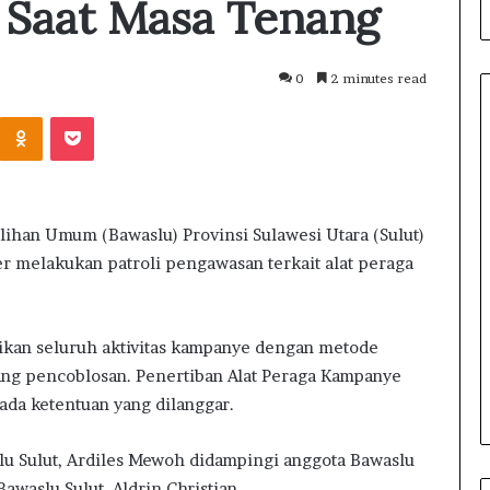
Saat Masa Tenang
0
2 minutes read
Odnoklassniki
Pocket
han Umum (Bawaslu) Provinsi Sulawesi Utara (Sulut)
r melakukan patroli pengawasan terkait alat peraga
tikan seluruh aktivitas kampanye dengan metode
ang pencoblosan. Penertiban Alat Peraga Kampanye
ada ketentuan yang dilanggar.
lu Sulut, Ardiles Mewoh didampingi anggota Bawaslu
 Bawaslu Sulut, Aldrin Christian.