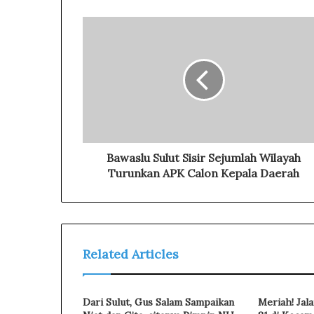
r
E
m
a
i
l
a
d
d
r
Bawaslu Sulut Sisir Sejumlah Wilayah
e
Turunkan APK Calon Kepala Daerah
s
s
Related Articles
Dari Sulut, Gus Salam Sampaikan
Meriah! Jal