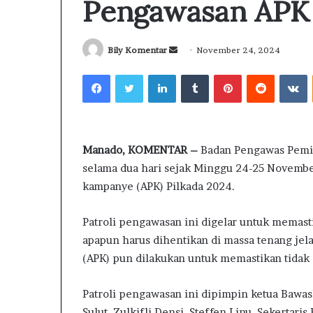
Pengawasan APK 
Bily Komentar
S
November 24, 2024
e
Facebook
Twitter
LinkedIn
Tumblr
Pinterest
Reddit
VKontakte
n
d
a
n
Manado, KOMENTAR –
Badan Pengawas Pemili
e
selama dua hari sejak Minggu 24-25 Novembe
m
a
kampanye (APK) Pilkada 2024.
i
l
Patroli pengawasan ini digelar untuk memas
apapun harus dihentikan di massa tenang jel
(APK) pun dilakukan untuk memastikan tidak 
Patroli pengawasan ini dipimpin ketua Bawas
Sulut, Zulkifli Densi, Steffen Linu, Sekertaris