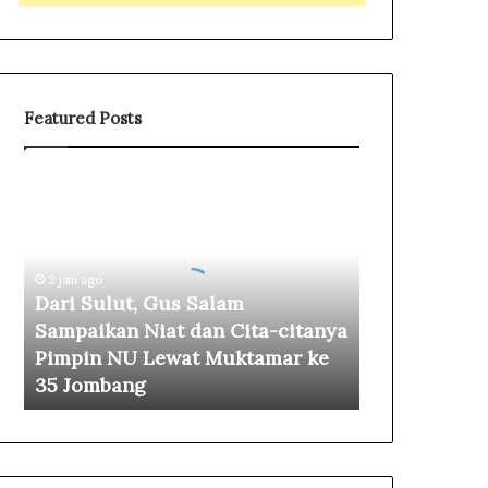
Featured Posts
D
a
r
i
S
2 jam ago
u
Dari Sulut, Gus Salam
l
Sampaikan Niat dan Cita-citanya
u
Pimpin NU Lewat Muktamar ke
t
35 Jombang
,
G
u
s
S