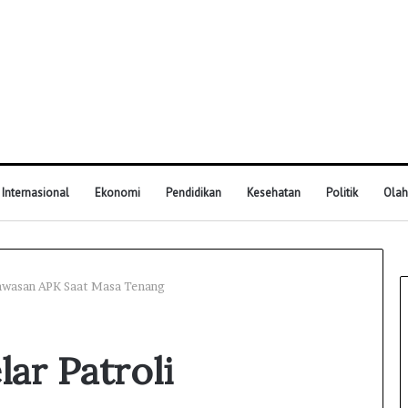
Internasional
Ekonomi
Pendidikan
Kesehatan
Politik
Olah
gawasan APK Saat Masa Tenang
ar Patroli