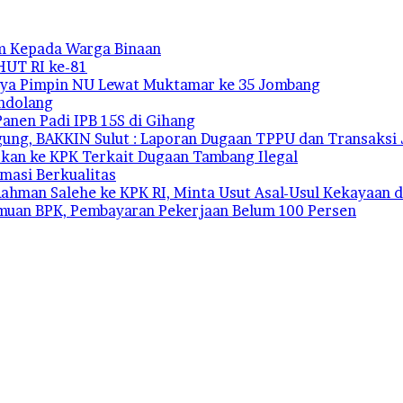
m Kepada Warga Binaan
HUT RI ke-81
tanya Pimpin NU Lewat Muktamar ke 35 Jombang
andolang
Panen Padi IPB 15S di Gihang
ung, BAKKIN Sulut : Laporan Dugaan TPPU dan Transaksi J
kan ke KPK Terkait Dugaan Tambang Ilegal
rmasi Berkualitas
ahman Salehe ke KPK RI, Minta Usut Asal-Usul Kekayaan d
emuan BPK, Pembayaran Pekerjaan Belum 100 Persen