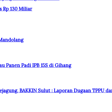
 Rp 130 Miliar
 Mandolang
au Panen Padi IPB 15S di Gihang
jagung, BAKKIN Sulut : Laporan Dugaan TPPU dan