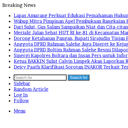
Breaking News
Lapas Amurang Perkuat Edukasi Pemahaman Huku
Wabup Mitra Pimpinan Apel Pembukaan Rangkaian 
Dari Sulut, Gus Salam Sampaikan Niat dan Cita-ci
Meriah! Jalan Sehat HUT RI ke-81 di Kecamatan M
Dorong Ketahanan Pangan, Bupati Sirajudin Tinjau 
Anggota DPRD Rahman Salehe Juga Diseret ke Kejag
Anggota DPRD Boltim Rahman Salehe Resmi Dilapor
Sinergi Kapolres Boltara dan Insan Pers untuk Info
Ketua BAKKIN Sulut Calvin Limpek Akan Laporkan R
Deicy Paath Klarifikasi Sorotan INAKOR Terkait T
Search for
Sidebar
Random Article
Log In
Follow
Menu