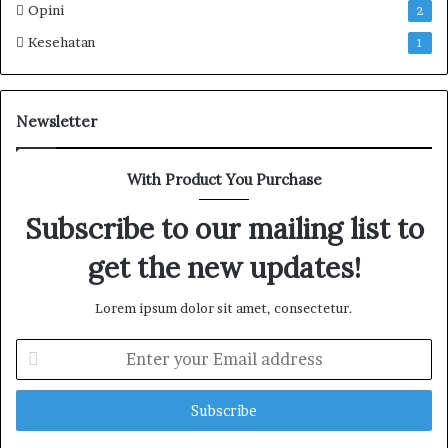
Opini
2
e
s
Kesehatan
1
I
n
f
o
Newsletter
r
m
With Product You Purchase
a
s
Subscribe to our mailing list to
i
d
get the new updates!
a
n
L
Lorem ipsum dolor sit amet, consectetur.
a
y
E
a
n
n
t
a
e
n
r