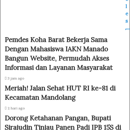
l
e
s
Pemdes Koha Barat Bekerja Sama
Dengan Mahasiswa IAKN Manado
Bangun Website, Permudah Akses
Informasi dan Layanan Masyarakat
3 jam ago
Meriah! Jalan Sehat HUT RI ke-81 di
Kecamatan Mandolang
2 hari ago
Dorong Ketahanan Pangan, Bupati
Sirajudin Tinjau Panen Padi IPB 15S di