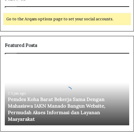
Go to the Arqam options page to set your social accounts.
Featured Posts
P
e
m
d
e
3 jam ago
s
Pemdes Koha Barat Bekerja Sama Dengan
K
Mahasiswa IAKN Manado Bangun Website,
o
Permudah Akses Informasi dan Layanan
h
Masyarakat
a
B
a