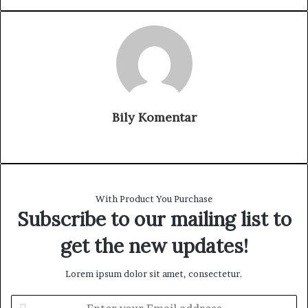
a
i
l
Bily Komentar
W
e
b
s
With Product You Purchase
i
Subscribe to our mailing list to
t
e
get the new updates!
Lorem ipsum dolor sit amet, consectetur.
E