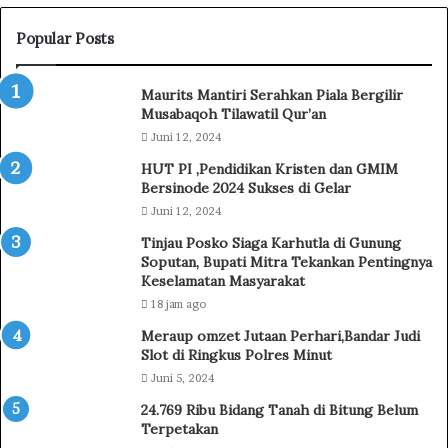
r
a
Popular Posts
t
B
Maurits Mantiri Serahkan Piala Bergilir
e
Musabaqoh Tilawatil Qur’an
k
Juni 12, 2024
e
r
HUT PI ,Pendidikan Kristen dan GMIM
j
Bersinode 2024 Sukses di Gelar
a
Juni 12, 2024
S
Tinjau Posko Siaga Karhutla di Gunung
a
Soputan, Bupati Mitra Tekankan Pentingnya
m
Keselamatan Masyarakat
a
18 jam ago
D
e
Meraup omzet Jutaan Perhari,Bandar Judi
n
Slot di Ringkus Polres Minut
g
Juni 5, 2024
a
24.769 Ribu Bidang Tanah di Bitung Belum
n
Terpetakan
M