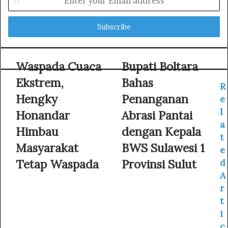
n
t
e
r
y
o
Waspada Cuaca
Bupati Boltara
u
Ekstrem,
Bahas
r
R
E
Hengky
Penanganan
e
m
l
Honandar
Abrasi Pantai
a
a
i
Himbau
dengan Kepala
l
t
Masyarakat
BWS Sulawesi 1
a
e
d
Tetap Waspada
Provinsi Sulut
d
d
A
r
r
e
s
t
s
i
c