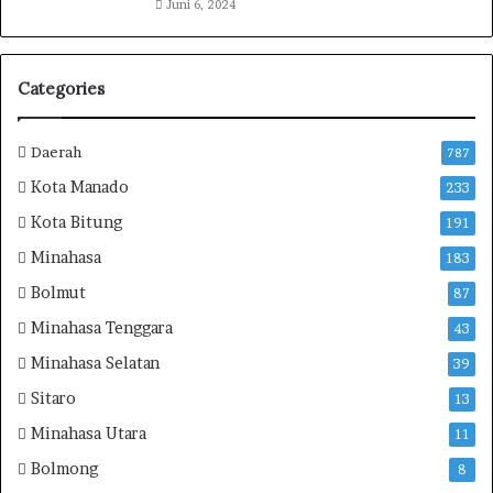
Juni 6, 2024
a
h
a
s
Categories
i
s
w
Daerah
787
a
Kota Manado
233
I
A
Kota Bitung
191
K
Minahasa
183
N
M
Bolmut
87
a
Minahasa Tenggara
43
n
a
Minahasa Selatan
39
d
Sitaro
o
13
B
Minahasa Utara
11
a
Bolmong
n
8
g