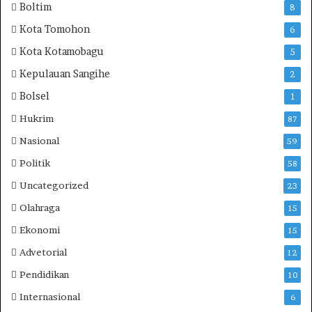
Boltim
8
u
n
Kota Tomohon
6
W
Kota Kotamobagu
5
e
b
Kepulauan Sangihe
2
s
Bolsel
1
i
t
Hukrim
87
e
Nasional
59
,
P
Politik
58
e
Uncategorized
23
r
m
Olahraga
15
u
Ekonomi
15
d
a
Advetorial
12
h
Pendidikan
10
A
k
Internasional
6
s