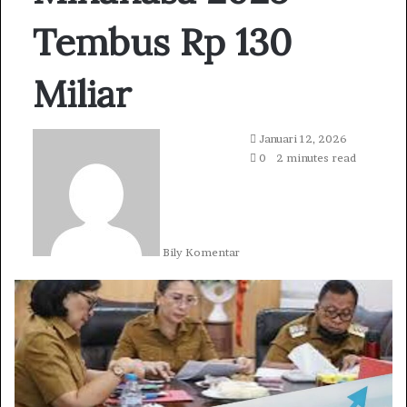
Tembus Rp 130
Miliar
S
Januari 12, 2026
e
0
2 minutes read
n
d
a
n
Bily Komentar
e
m
a
i
l