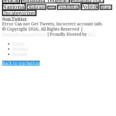
Selatan
Minahasa Tenggara
Minahasa Utara
Nasional
Politik
Olahraga
Pendidikan
Sitaro
Opini
Uncategorized
@on Twitter
Error Can not Get Tweets, Incorrect account info.
© Copyright 2026, All Rights Reserved |
HarianKomentarNews
| Proudly Hosted by
BCC
Home
Redaksi
Kontak
Back to top button