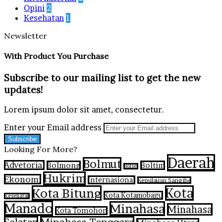
Opini
2
Kesehatan
1
Newsletter
With Product You Purchase
Subscribe to our mailing list to get the new
updates!
Lorem ipsum dolor sit amet, consectetur.
Enter your Email address
Looking For More?
Daerah
Bolmut
Advetorial
Bolmong
Boltim
Bolsel
Hukrim
Ekonomi
Internasional
Kepulauan Sangihe
Kota Bitung
Kota
Kota Kotamobagu
Kesehatan
Manado
Minahasa
Minahasa
Kota Tomohon