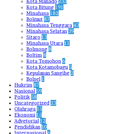
Kota Manado
233
Kota Bitung
191
Minahasa
182
Bolmut
87
Minahasa Tenggara
43
Minahasa Selatan
39
Sitaro
13
Minahasa Utara
11
Bolmong
8
Boltim
8
Kota Tomohon
6
Kota Kotamobagu
5
Kepulauan Sangihe
2
Bolsel
1
Hukrim
87
Nasional
59
Politik
58
Uncategorized
23
Olahraga
15
Ekonomi
15
Advetorial
12
Pendidikan
10
Internasional
6