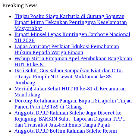
Breaking News
Tinjau Posko Siaga Karhutla di Gunung Soputan,
Bupati Mitra Tekankan Pentingnya Keselamatan
Masyarakat
Bupati Minsel Lepas Kontingen Jambore Nasional
XII 2026
Lapas Amurang Perkuat Edukasi Pemahaman
Hukum Kepada Warga Binaan
Wabup Mitra Pimpinan Apel Pembukaan Rangkaian
HUT RI ke-81
Dari Sulut, Gus Salam Sampaikan Niat dan Cita-
citanya Pimpin NU Lewat Muktamar ke 35
Jombang
Meriah! Jalan Sehat HUT RI ke-81 di Kecamatan
Mandolang
Dorong Ketahanan Pangan, Bupati Sirajudin Tinjau
Panen Padi IPB 15S di Gihang
Anggota DPRD Rahman Salehe Juga Diseret ke
Kejagung, BAKKIN Sulut : Laporan Dugaan TPPU
dan Transaksi Jual-beli Emas Tanpa Pajak
Anggota DPRD Boltim Rahman Salehe Resmi