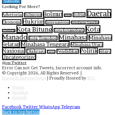
Looking For More?
Daerah
Bolmut
Advetorial
Bolmong
Boltim
Bolsel
Hukrim
Ekonomi
Internasional
Kepulauan Sangihe
Kota Bitung
Kota
Kota Kotamobagu
Kesehatan
Manado
Minahasa
Minahasa
Kota Tomohon
Selatan
Minahasa Tenggara
Minahasa Utara
Nasional
Politik
Olahraga
Pendidikan
Sitaro
Opini
Uncategorized
@on Twitter
Error Can not Get Tweets, Incorrect account info.
© Copyright 2026, All Rights Reserved |
HarianKomentarNews
| Proudly Hosted by
BCC
Home
Redaksi
Kontak
Facebook
Twitter
WhatsApp
Telegram
Back to top button