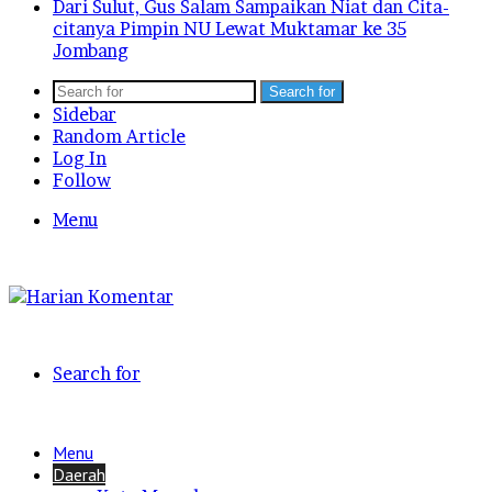
Dari Sulut, Gus Salam Sampaikan Niat dan Cita-
citanya Pimpin NU Lewat Muktamar ke 35
Jombang
Search for
Sidebar
Random Article
Log In
Follow
Menu
Search for
Menu
Daerah