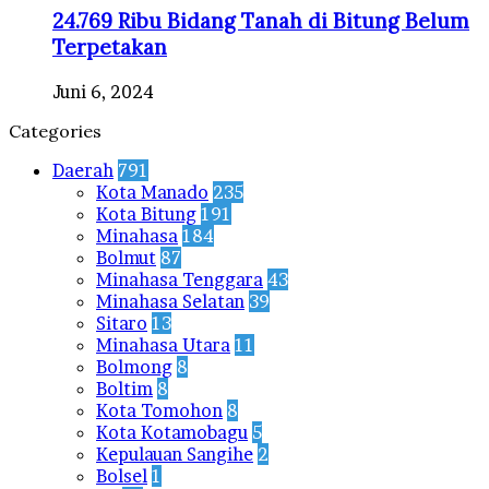
24.769 Ribu Bidang Tanah di Bitung Belum
Terpetakan
Juni 6, 2024
Categories
Daerah
791
Kota Manado
235
Kota Bitung
191
Minahasa
184
Bolmut
87
Minahasa Tenggara
43
Minahasa Selatan
39
Sitaro
13
Minahasa Utara
11
Bolmong
8
Boltim
8
Kota Tomohon
8
Kota Kotamobagu
5
Kepulauan Sangihe
2
Bolsel
1