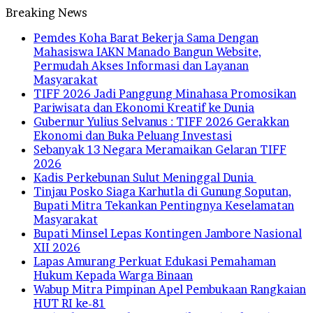
Breaking News
Pemdes Koha Barat Bekerja Sama Dengan
Mahasiswa IAKN Manado Bangun Website,
Permudah Akses Informasi dan Layanan
Masyarakat
TIFF 2026 Jadi Panggung Minahasa Promosikan
Pariwisata dan Ekonomi Kreatif ke Dunia
Gubernur Yulius Selvanus : TIFF 2026 Gerakkan
Ekonomi dan Buka Peluang Investasi
Sebanyak 13 Negara Meramaikan Gelaran TIFF
2026
Kadis Perkebunan Sulut Meninggal Dunia
Tinjau Posko Siaga Karhutla di Gunung Soputan,
Bupati Mitra Tekankan Pentingnya Keselamatan
Masyarakat
Bupati Minsel Lepas Kontingen Jambore Nasional
XII 2026
Lapas Amurang Perkuat Edukasi Pemahaman
Hukum Kepada Warga Binaan
Wabup Mitra Pimpinan Apel Pembukaan Rangkaian
HUT RI ke-81