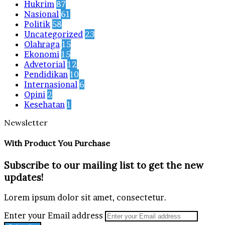
Hukrim
87
Nasional
61
Politik
58
Uncategorized
23
Olahraga
15
Ekonomi
15
Advetorial
12
Pendidikan
10
Internasional
6
Opini
2
Kesehatan
1
Newsletter
With Product You Purchase
Subscribe to our mailing list to get the new
updates!
Lorem ipsum dolor sit amet, consectetur.
Enter your Email address