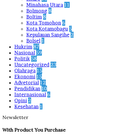
Minahasa Utara
11
Bolmong
8
Boltim
8
Kota Tomohon
6
Kota Kotamobagu
5
Kepulauan Sangihe
2
Bolsel
1
Hukrim
87
Nasional
59
Politik
58
Uncategorized
23
Olahraga
15
Ekonomi
15
Advetorial
12
Pendidikan
10
Internasional
6
Opini
2
Kesehatan
1
Newsletter
With Product You Purchase