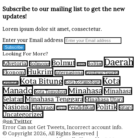
Subscribe to our mailing list to get the new
updates!
Lorem ipsum dolor sit amet, consectetur.
Enter your Email address
Looking For More?
Daerah
Bolmut
Advetorial
Bolmong
Boltim
Bolsel
Hukrim
Ekonomi
Internasional
Kepulauan Sangihe
Kota Bitung
Kota
Kota Kotamobagu
Kesehatan
Manado
Minahasa
Minahasa
Kota Tomohon
Selatan
Minahasa Tenggara
Minahasa Utara
Nasional
Politik
Olahraga
Pendidikan
Sitaro
Opini
Uncategorized
@on Twitter
Error Can not Get Tweets, Incorrect account info.
© Copyright 2026, All Rights Reserved |