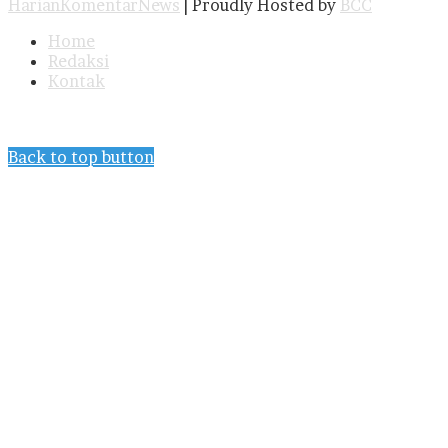
HarianKomentarNews
| Proudly Hosted by
BCC
Home
Redaksi
Kontak
Back to top button