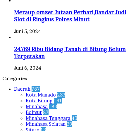
Meraup omzet Jutaan Perhari,Bandar Judi
Slot di Ringkus Polres Minut
Juni 5, 2024
24.769 Ribu Bidang Tanah di Bitung Belum
Terpetakan
Juni 6, 2024
Categories
Daerah
787
Kota Manado
233
Kota Bitung
191
Minahasa
183
Bolmut
87
Minahasa Tenggara
43
Minahasa Selatan
39
Sitaro
13