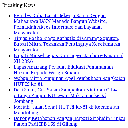
Breaking News
Pemdes Koha Barat Bekerja Sama Dengan
Mahasiswa IAKN Manado Bangun Website,
Permudah Akses Informasi dan Layanan
Masyarakat
Tinjau Posko Siaga Karhutla di Gunung Soputan,
Bupati Mitra Tekankan Pentingnya Keselamatan
Masyarakat
Bupati Minsel Lepas Kontingen Jambore Nasional
XII 2026
Lapas Amurang Perkuat Edukasi Pemahaman
Hukum Kepada Warga Binaan
Wabup Mitra Pimpinan Apel Pembukaan Rangkaian
HUT RI ke-81
Dari Sulut, Gus Salam Sampaikan Niat dan Cita-
citanya Pimpin NU Lewat Muktamar ke 35
Jombang
Meriah! Jalan Sehat HUT RI ke-81 di Kecamatan
Mandolang
Dorong Ketahanan Pangan, Bupati Sirajudin Tinjau
Panen Padi IPB 15S di Gihang