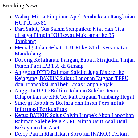
Breaking News
Wabup Mitra Pimpinan Apel Pembukaan Rangkaian
HUT RI ke-81
Dari Sulut, Gus Salam Sampaikan Niat dan Cita-
citanya Pimpin NU Lewat Muktamar ke 35
Jombang
Meriah! Jalan Sehat HUT RI ke-81 di Kecamatan
Mandolang
Dorong Ketahanan Pangan, Bupati Sirajudin Tinjau
Panen Padi IPB 15S di Gihang
Anggota DPRD Rahman Salehe Juga Diseret ke
Kejagung, BAKKIN Sulut : Laporan Dugaan TPPU
dan Transaksi Jual-beli Emas Tanpa Pajak
Anggota DPRD Boltim Rahman Salehe Resmi
Dilaporkan ke KPK Terkait Dugaan Tambang Ilegal
Sinergi Kapolres Boltara dan Insan Pers untuk
Informasi Berkualitas
Ketua BAKKIN Sulut Calvin Limpek Akan Laporkan
Rahman Salehe ke KPK RI, Minta Usut Asal-Usul
Kekayaan dan Aset
Deicy Paath Klarifikasi Sorotan INAKOR Terkait