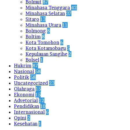
Bolmut
87
Minahasa Tenggara
42
Minahasa Selatan
37
Sitaro
13
Minahasa Utara
11
Bolmong
8
Boltim
8
Kota Tomohon
6
Kota Kotamobagu
5
Kepulauan Sangihe
2
Bolsel
1
Hukrim
87
Nasional
58
Politik
58
Uncategorized
23
Olahraga
15
Ekonomi
15
Advetorial
12
Pendidikan
10
Internasional
6
Opini
2
Kesehatan
1