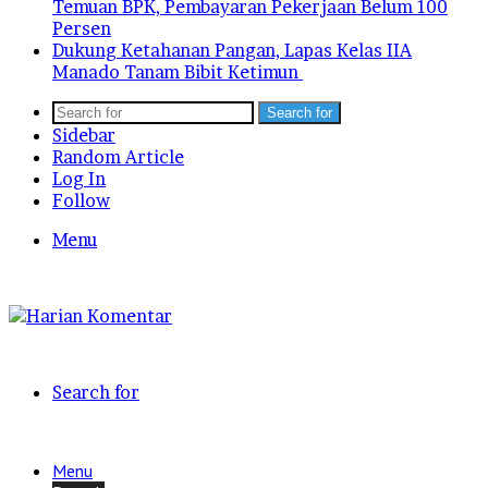
Temuan BPK, Pembayaran Pekerjaan Belum 100
Persen
Dukung Ketahanan Pangan, Lapas Kelas IIA
Manado Tanam Bibit Ketimun
Search for
Sidebar
Random Article
Log In
Follow
Menu
Search for
Menu