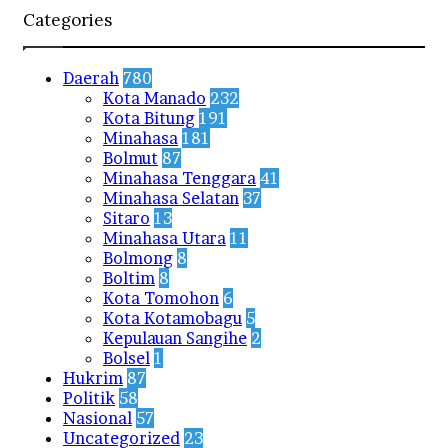
Categories
Daerah
780
Kota Manado
232
Kota Bitung
191
Minahasa
181
Bolmut
87
Minahasa Tenggara
41
Minahasa Selatan
37
Sitaro
13
Minahasa Utara
11
Bolmong
8
Boltim
8
Kota Tomohon
6
Kota Kotamobagu
5
Kepulauan Sangihe
2
Bolsel
1
Hukrim
87
Politik
58
Nasional
57
Uncategorized
23