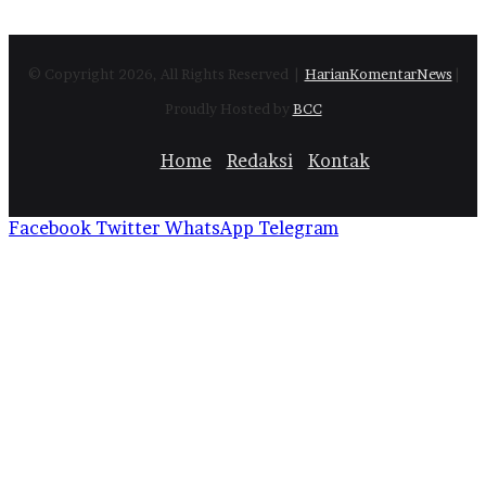
© Copyright 2026, All Rights Reserved |
HarianKomentarNews
|
Proudly Hosted by
BCC
Home
Redaksi
Kontak
Facebook
Twitter
WhatsApp
Telegram