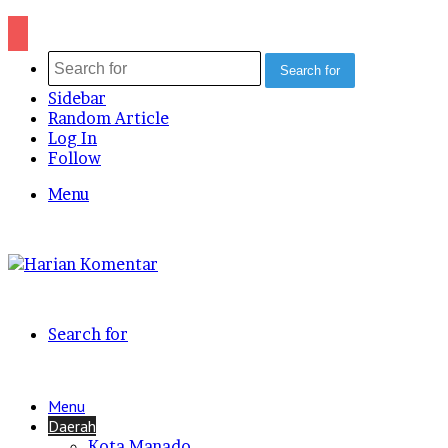
Search for
Sidebar
Random Article
Log In
Follow
Menu
Search for
Menu
Daerah
Kota Manado