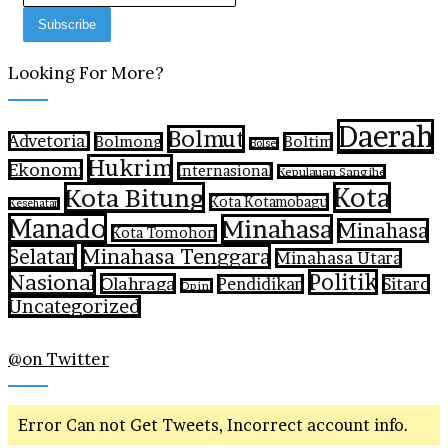
Looking For More?
Daerah
Bolmut
Advetorial
Bolmong
Boltim
Bolsel
Hukrim
Ekonomi
Internasional
Kepulauan Sangihe
Kota Bitung
Kota
Kota Kotamobagu
Kesehatan
Manado
Minahasa
Minahasa
Kota Tomohon
Selatan
Minahasa Tenggara
Minahasa Utara
Nasional
Politik
Olahraga
Pendidikan
Sitaro
Opini
Uncategorized
@on Twitter
Error Can not Get Tweets, Incorrect account info.