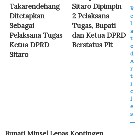
Takarendehang
Sitaro Dipimpin
r
R
E
Ditetapkan
2 Pelaksana
e
m
l
Sebagai
Tugas, Bupati
a
a
i
Pelaksana Tugas
dan Ketua DPRD
l
t
Ketua DPRD
Berstatus Plt
a
e
d
Sitaro
d
d
A
r
r
e
s
t
s
i
c
l
e
s
Bupati Minsel Lepas Kontingen