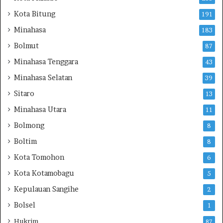
A
Kota Bitung
191
K
Minahasa
183
N
M
Bolmut
87
a
Minahasa Tenggara
43
n
a
Minahasa Selatan
39
d
Sitaro
o
13
B
Minahasa Utara
11
a
Bolmong
n
8
g
Boltim
8
u
n
Kota Tomohon
6
W
Kota Kotamobagu
5
e
b
Kepulauan Sangihe
2
s
Bolsel
1
i
t
Hukrim
87