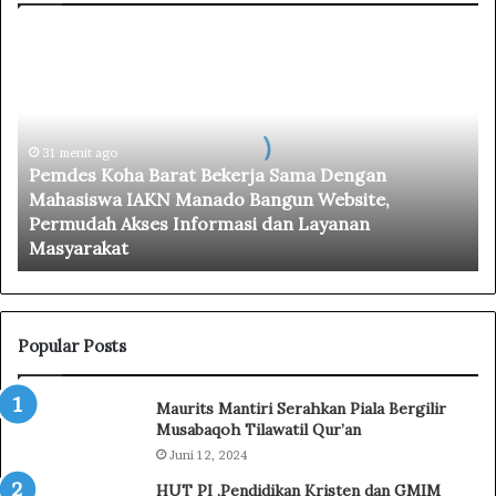
P
e
m
d
e
31 menit ago
s
Pemdes Koha Barat Bekerja Sama Dengan
K
Mahasiswa IAKN Manado Bangun Website,
o
Permudah Akses Informasi dan Layanan
h
Masyarakat
a
B
a
r
a
Popular Posts
t
B
Maurits Mantiri Serahkan Piala Bergilir
e
Musabaqoh Tilawatil Qur’an
k
Juni 12, 2024
e
r
HUT PI ,Pendidikan Kristen dan GMIM