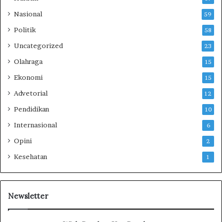
e
Nasional
59
,
P
Politik
58
e
Uncategorized
23
r
m
Olahraga
15
u
Ekonomi
15
d
a
Advetorial
12
h
Pendidikan
10
A
k
Internasional
6
s
Opini
2
e
s
Kesehatan
1
I
n
f
o
Newsletter
r
m