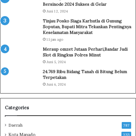
j
Bersinode 2024 Sukses di Gelar
a
Juni 12, 2024
S
Tinjau Posko Siaga Karhutla di Gunung
a
Soputan, Bupati Mitra Tekankan Pentingnya
m
Keselamatan Masyarakat
a
15 jam ago
D
e
Meraup omzet Jutaan Perhari,Bandar Judi
n
Slot di Ringkus Polres Minut
g
Juni 5, 2024
a
24.769 Ribu Bidang Tanah di Bitung Belum
n
Terpetakan
M
Juni 6, 2024
a
h
a
s
Categories
i
s
w
Daerah
787
a
Kota Manado
233
I