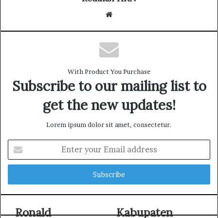
W
e
b
s
i
With Product You Purchase
t
Subscribe to our mailing list to
e
get the new updates!
Lorem ipsum dolor sit amet, consectetur.
E
n
t
e
r
y
o
Ronald
Kabupaten
u