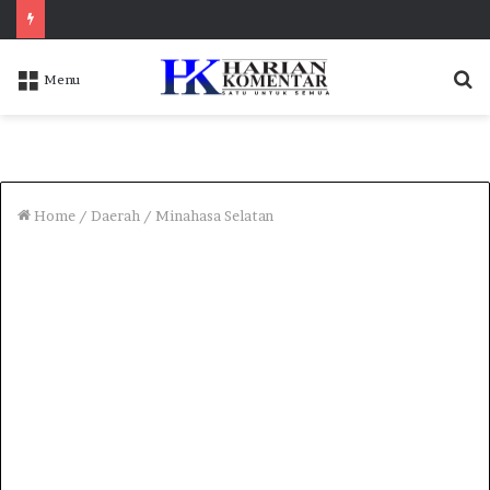
S
Menu
f
Home
/
Daerah
/
Minahasa Selatan