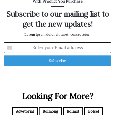
With Product You Purchase
a
s
Subscribe to our mailing list to
i
d
get the new updates!
a
n
L
Lorem ipsum dolor sit amet, consectetur.
a
y
E
a
n
n
t
a
e
n
r
M
y
a
o
s
u
y
r
Looking For More?
a
E
r
m
a
a
k
i
Advetorial
Bolmong
Bolmut
Bolsel
a
l