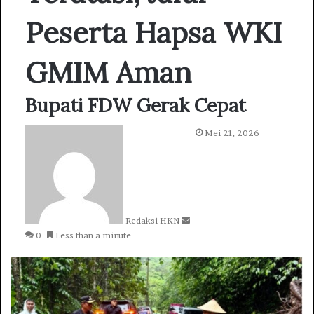
Peserta Hapsa WKI
GMIM Aman
Bupati FDW Gerak Cepat
S
Mei 21, 2026
e
n
d
a
n
Redaksi HKN
e
0
Less than a minute
m
a
i
l