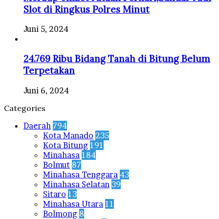
Slot di Ringkus Polres Minut
Juni 5, 2024
24.769 Ribu Bidang Tanah di Bitung Belum
Terpetakan
Juni 6, 2024
Categories
Daerah
794
Kota Manado
235
Kota Bitung
191
Minahasa
184
Bolmut
87
Minahasa Tenggara
43
Minahasa Selatan
39
Sitaro
13
Minahasa Utara
11
Bolmong
8