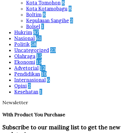
Kota Tomohon
8
Kota Kotamobagu
8
Boltim
8
Kepulauan Sangihe
2
Bolsel
1
Hukrim
87
Nasional
61
Politik
58
Uncategorized
23
Olahraga
15
Ekonomi
15
Advetorial
12
Pendidikan
10
Internasional
6
Opini
2
Kesehatan
1
Newsletter
With Product You Purchase
Subscribe to our mailing list to get the new