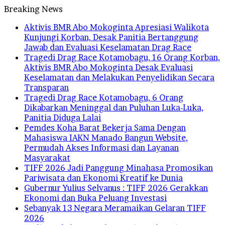
Breaking News
Aktivis BMR Abo Mokoginta Apresiasi Walikota
Kunjungi Korban, Desak Panitia Bertanggung
Jawab dan Evaluasi Keselamatan Drag Race
Tragedi Drag Race Kotamobagu, 16 Orang Korban,
Aktivis BMR Abo Mokoginta Desak Evaluasi
Keselamatan dan Melakukan Penyelidikan Secara
Transparan
Tragedi Drag Race Kotamobagu, 6 Orang
Dikabarkan Meninggal dan Puluhan Luka-Luka,
Panitia Diduga Lalai
Pemdes Koha Barat Bekerja Sama Dengan
Mahasiswa IAKN Manado Bangun Website,
Permudah Akses Informasi dan Layanan
Masyarakat
TIFF 2026 Jadi Panggung Minahasa Promosikan
Pariwisata dan Ekonomi Kreatif ke Dunia
Gubernur Yulius Selvanus : TIFF 2026 Gerakkan
Ekonomi dan Buka Peluang Investasi
Sebanyak 13 Negara Meramaikan Gelaran TIFF
2026