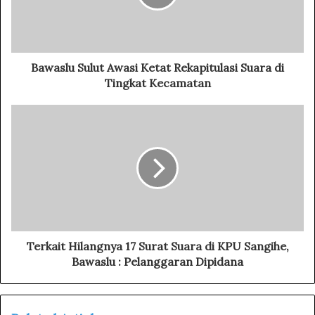
i
l
a
d
d
Bawaslu Sulut Awasi Ketat Rekapitulasi Suara di
r
Tingkat Kecamatan
e
s
s
Terkait Hilangnya 17 Surat Suara di KPU Sangihe,
Bawaslu : Pelanggaran Dipidana