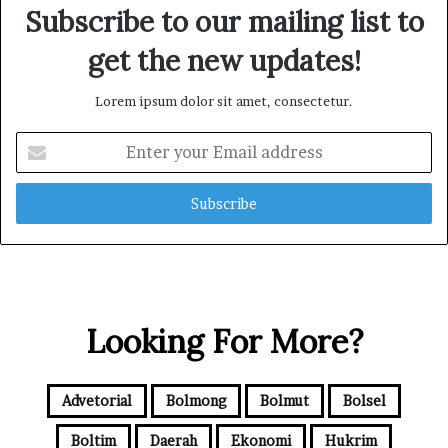
Subscribe to our mailing list to
i
J
get the new updates!
u
a
l
Lorem ipsum dolor sit amet, consectetur.
-
b
E
e
n
l
t
i
e
E
r
m
y
a
o
s
u
T
r
a
Looking For More?
E
n
m
p
a
a
i
Advetorial
Bolmong
Bolmut
Bolsel
P
l
a
a
Boltim
Daerah
Ekonomi
Hukrim