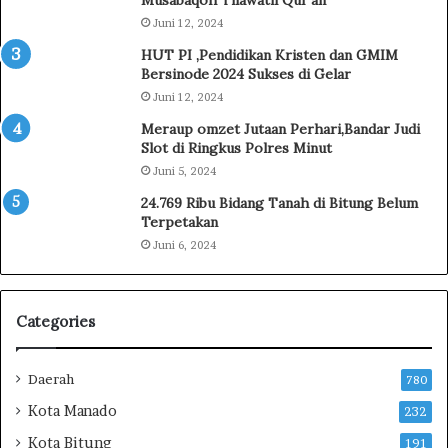
h
a
Juni 12, 2024
e
n
HUT PI ,Pendidikan Kristen dan GMIM
J
S
Bersinode 2024 Sukses di Gelar
u
a
g
Juni 12, 2024
l
a
e
Meraup omzet Jutaan Perhari,Bandar Judi
D
h
Slot di Ringkus Polres Minut
i
e
Juni 5, 2024
s
R
24.769 Ribu Bidang Tanah di Bitung Belum
e
e
Terpetakan
r
s
e
m
Juni 6, 2024
t
i
k
D
e
i
Categories
K
l
e
a
j
p
Daerah
780
a
o
Kota Manado
232
g
r
u
k
Kota Bitung
191