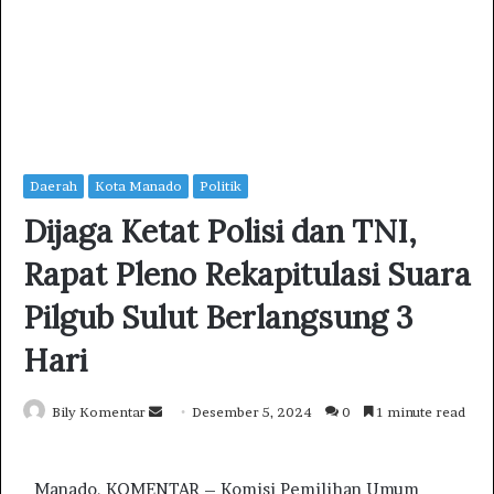
Daerah
Kota Manado
Politik
Dijaga Ketat Polisi dan TNI,
Rapat Pleno Rekapitulasi Suara
Pilgub Sulut Berlangsung 3
Hari
Bily Komentar
S
Desember 5, 2024
0
1 minute read
e
n
Manado, KOMENTAR – Komisi Pemilihan Umum
d