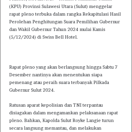
(KPU) Provinsi Sulawesi Utara (Sulut) menggelar
a
rapat pleno terbuka dalam rangka Rekapitulasi Hasil
n
e
Perolehan Penghitungan Suara Pemilihan Gubernur
m
dan Wakil Gubernur Tahun 2024 mulai Kamis
a
(5/12/2024) di Swiss Bell Hotel.
i
l
Rapat pleno yang akan berlangsung hingga Sabtu 7
Desember nantinya akan menentukan siapa
pemenang atau peraih suara terbanyak Pilkada
Gubernur Sulut 2024.
Ratusan aparat kepolisian dan TNI terpantau
disiagakan dalam mengamankan pelaksanaan rapat
pleno. Bahkan, Kapolda Sulut Royke Langie turun
secara langsung memantau, dan melakukan