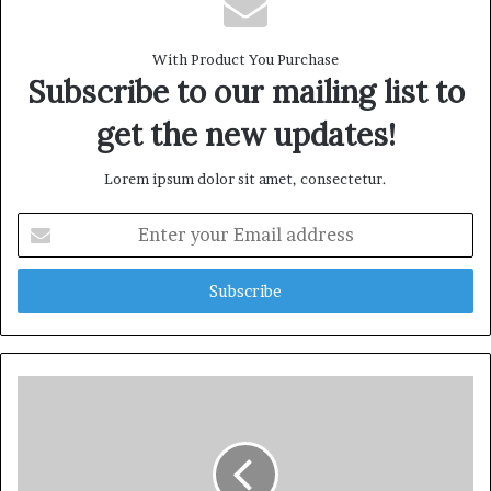
i
t
With Product You Purchase
e
Subscribe to our mailing list to
get the new updates!
Lorem ipsum dolor sit amet, consectetur.
E
n
t
e
r
y
o
u
r
E
m
a