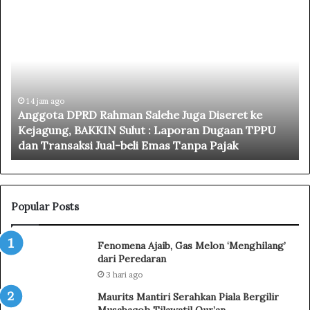
A
A
n
n
g
g
g
g
o
o
t
t
a
14 jam ago
a
Anggota DPRD Rahman Salehe Juga Diseret ke
D
D
Kejagung, BAKKIN Sulut : Laporan Dugaan TPPU
P
P
dan Transaksi Jual-beli Emas Tanpa Pajak
R
R
D
D
R
B
a
o
h
l
Popular Posts
m
t
a
i
Fenomena Ajaib, Gas Melon ‘Menghilang’
n
m
dari Peredaran
S
R
3 hari ago
a
a
l
h
Maurits Mantiri Serahkan Piala Bergilir
e
m
Musabaqoh Tilawatil Qur’an