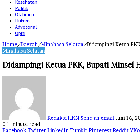
Kesehatan
Politik
Olahraga
Hukrim
Advetorial
Opini
Home
/
Daerah
/
Minahasa Selatan
/
Didampingi Ketua PKK,
Minahasa Selatan
Didampingi Ketua PKK, Bupati Minsel H
Redaksi HKN
Send an email
Juni 16, 2
0
1 minute read
Facebook
Twitter
LinkedIn
Tumblr
Pinterest
Reddit
VKo