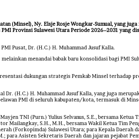
atan (Minsel), Ny. Elsje Rosje Wongkar-Sumual, yang ju
PMI Provinsi Sulawesi Utara Periode 2026–2031 yang di
PMI Pusat, Dr. (H.C.) H. Muhammad Jusuf Kalla.
, melainkan menandai babak baru konsolidasi bagi PMI Su
presentasi dukungan strategis Pemkab Minsel terhadap 
 Dr. (H.C.) H. Muhammad Jusuf Kalla, yang juga merupaka
awan PMI di seluruh kabupaten/kota, termasuk di Minsel
Mayjen TNI (Purn.) Yulius Selvanus, S.E., bersama Ketua 
Victor Mailangkay, S.H., M.H., bersama Wakil Ketua Tim Pe
Daerah (Forkopimda) Sulawesi Utara; para Kepala Daerah d
.M.; para Asisten Sekretaris Daerah dan jajaran pejabat Pe