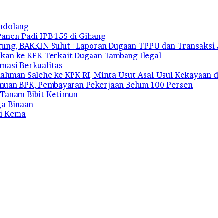
andolang
Panen Padi IPB 15S di Gihang
ung, BAKKIN Sulut : Laporan Dugaan TPPU dan Transaksi J
kan ke KPK Terkait Dugaan Tambang Ilegal
rmasi Berkualitas
ahman Salehe ke KPK RI, Minta Usut Asal-Usul Kekayaan d
emuan BPK, Pembayaran Pekerjaan Belum 100 Persen
 Tanam Bibit Ketimun
ga Binaan
di Kema