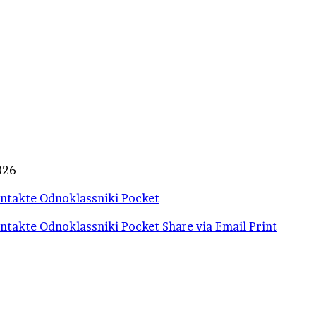
026
ntakte
Odnoklassniki
Pocket
ntakte
Odnoklassniki
Pocket
Share via Email
Print