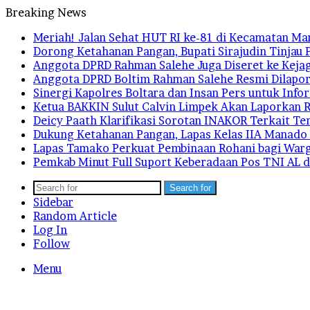
Breaking News
Meriah! Jalan Sehat HUT RI ke-81 di Kecamatan M
Dorong Ketahanan Pangan, Bupati Sirajudin Tinjau 
Anggota DPRD Rahman Salehe Juga Diseret ke Kejag
Anggota DPRD Boltim Rahman Salehe Resmi Dilapor
Sinergi Kapolres Boltara dan Insan Pers untuk Info
Ketua BAKKIN Sulut Calvin Limpek Akan Laporkan R
Deicy Paath Klarifikasi Sorotan INAKOR Terkait T
Dukung Ketahanan Pangan, Lapas Kelas IIA Manado
Lapas Tamako Perkuat Pembinaan Rohani bagi War
Pemkab Minut Full Suport Keberadaan Pos TNI AL 
Search for
Sidebar
Random Article
Log In
Follow
Menu