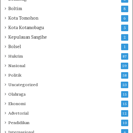
a
Boltim
8
a
Kota Tomohon
n
6
Kota Kotamobagu
5
Kepulauan Sangihe
2
Bolsel
1
Hukrim
87
Nasional
59
Politik
58
Uncategorized
23
Olahraga
15
Ekonomi
15
Advetorial
12
Pendidikan
10
Internasional
6