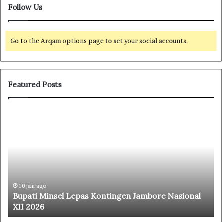
Follow Us
Go to the Arqam options page to set your social accounts.
Featured Posts
B
L
u
a
p
p
a
a
t
s
i
A
M
m
i
u
10 jam ago
Bupati Minsel Lepas Kontingen Jambore Nasional
n
r
XII 2026
s
a
e
n