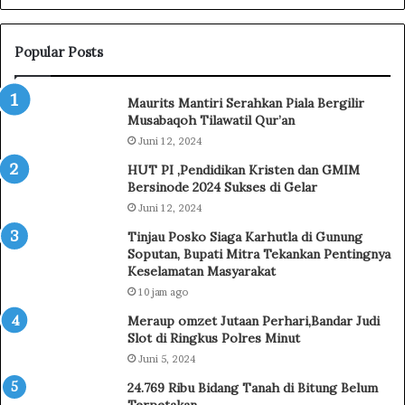
l
g
L
P
e
e
Popular Posts
p
r
a
k
Maurits Mantiri Serahkan Piala Bergilir
s
u
Musabaqoh Tilawatil Qur’an
K
a
Juni 12, 2024
o
t
n
E
HUT PI ,Pendidikan Kristen dan GMIM
t
d
Bersinode 2024 Sukses di Gelar
i
u
Juni 12, 2024
n
k
Tinjau Posko Siaga Karhutla di Gunung
g
a
Soputan, Bupati Mitra Tekankan Pentingnya
e
s
Keselamatan Masyarakat
n
i
10 jam ago
J
P
a
e
Meraup omzet Jutaan Perhari,Bandar Judi
m
m
Slot di Ringkus Polres Minut
b
a
Juni 5, 2024
o
h
24.769 Ribu Bidang Tanah di Bitung Belum
r
a