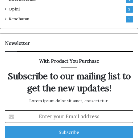
Opini
2
Kesehatan
1
Newsletter
With Product You Purchase
Subscribe to our mailing list to
get the new updates!
Lorem ipsum dolor sit amet, consectetur.
E
n
t
e