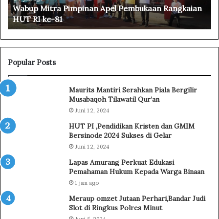
Wabup Mitra Pimpinan Apel Pembukaan Rangkaian
r
t
HUT RI ke-81
a
,
P
G
i
u
m
s
p
S
Popular Posts
i
a
n
l
Maurits Mantiri Serahkan Piala Bergilir
a
a
Musabaqoh Tilawatil Qur’an
n
m
Juni 12, 2024
A
S
p
a
HUT PI ,Pendidikan Kristen dan GMIM
e
m
Bersinode 2024 Sukses di Gelar
l
p
Juni 12, 2024
P
a
Lapas Amurang Perkuat Edukasi
e
i
Pemahaman Hukum Kepada Warga Binaan
m
k
b
1 jam ago
a
u
n
Meraup omzet Jutaan Perhari,Bandar Judi
k
N
Slot di Ringkus Polres Minut
a
i
Juni 5, 2024