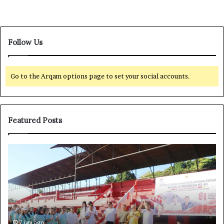
Follow Us
Go to the Arqam options page to set your social accounts.
Featured Posts
W
D
a
a
b
r
u
i
p
S
M
u
i
l
t
u
7 jam ago