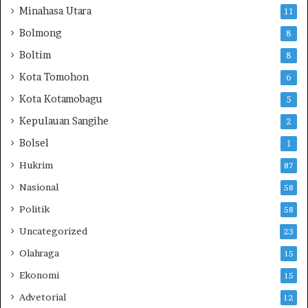
i
Minahasa Utara
11
n
N
Bolmong
8
U
Boltim
8
L
e
Kota Tomohon
6
w
Kota Kotamobagu
5
a
t
Kepulauan Sangihe
2
M
Bolsel
1
u
k
Hukrim
87
t
Nasional
58
a
m
Politik
58
a
Uncategorized
23
r
k
Olahraga
15
e
Ekonomi
15
3
5
Advetorial
12
J