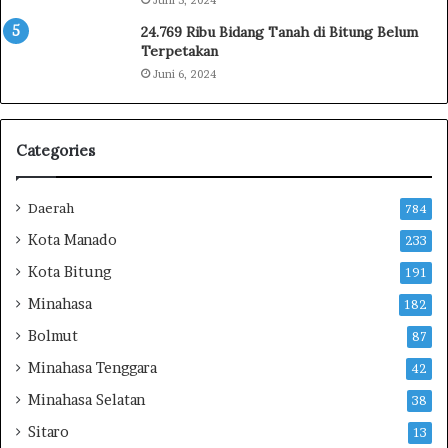
a
a
24.769 Ribu Bidang Tanah di Bitung Belum
n
t
Terpetakan
R
d
a
a
Juni 6, 2024
n
n
g
C
k
i
Categories
a
t
i
a
a
-
Daerah
784
n
c
Kota Manado
233
H
i
U
t
Kota Bitung
191
T
a
Minahasa
R
182
n
I
y
Bolmut
87
k
a
Minahasa Tenggara
e
P
42
-
i
Minahasa Selatan
38
8
m
1
Sitaro
p
13