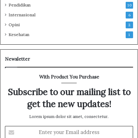
Pendidikan
10
o
m
Internasional
6
b
Opini
a
2
n
Kesehatan
1
g
Newsletter
With Product You Purchase
Subscribe to our mailing list to
get the new updates!
Lorem ipsum dolor sit amet, consectetur.
E
n