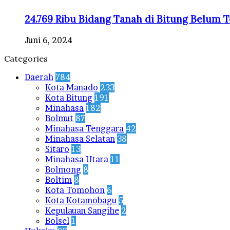
24.769 Ribu Bidang Tanah di Bitung Belum 
Juni 6, 2024
Categories
Daerah
784
Kota Manado
233
Kota Bitung
191
Minahasa
182
Bolmut
87
Minahasa Tenggara
42
Minahasa Selatan
38
Sitaro
13
Minahasa Utara
11
Bolmong
8
Boltim
8
Kota Tomohon
6
Kota Kotamobagu
5
Kepulauan Sangihe
2
Bolsel
1