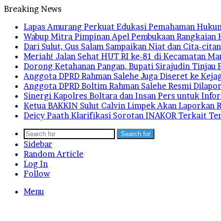
Breaking News
Lapas Amurang Perkuat Edukasi Pemahaman Huku
Wabup Mitra Pimpinan Apel Pembukaan Rangkaian 
Dari Sulut, Gus Salam Sampaikan Niat dan Cita-ci
Meriah! Jalan Sehat HUT RI ke-81 di Kecamatan M
Dorong Ketahanan Pangan, Bupati Sirajudin Tinjau 
Anggota DPRD Rahman Salehe Juga Diseret ke Kejag
Anggota DPRD Boltim Rahman Salehe Resmi Dilapor
Sinergi Kapolres Boltara dan Insan Pers untuk Info
Ketua BAKKIN Sulut Calvin Limpek Akan Laporkan R
Deicy Paath Klarifikasi Sorotan INAKOR Terkait T
Search for
Sidebar
Random Article
Log In
Follow
Menu