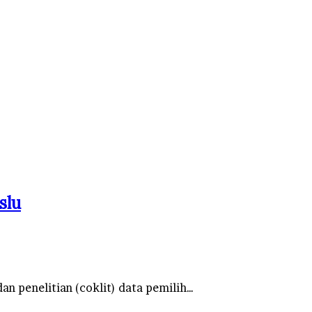
slu
 penelitian (coklit) data pemilih…