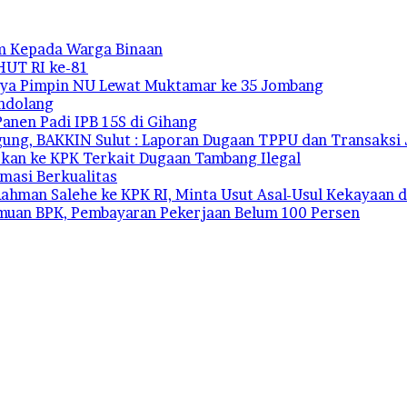
m Kepada Warga Binaan
HUT RI ke-81
tanya Pimpin NU Lewat Muktamar ke 35 Jombang
andolang
Panen Padi IPB 15S di Gihang
ung, BAKKIN Sulut : Laporan Dugaan TPPU dan Transaksi J
kan ke KPK Terkait Dugaan Tambang Ilegal
rmasi Berkualitas
ahman Salehe ke KPK RI, Minta Usut Asal-Usul Kekayaan d
emuan BPK, Pembayaran Pekerjaan Belum 100 Persen