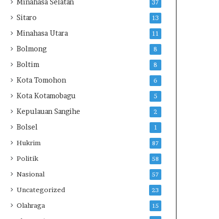
Minahasa Selatan
37
S
Sitaro
13
d
i
Minahasa Utara
11
G
Bolmong
8
i
h
Boltim
8
a
Kota Tomohon
6
n
g
Kota Kotamobagu
5
Kepulauan Sangihe
2
Bolsel
1
Hukrim
87
Politik
58
Nasional
57
Uncategorized
23
Olahraga
15