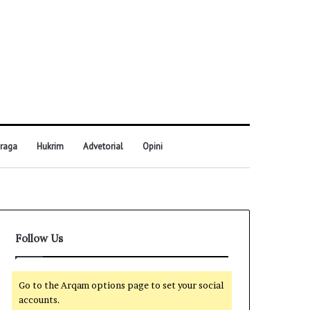
raga
Hukrim
Advetorial
Opini
Follow Us
Go to the Arqam options page to set your social
accounts.