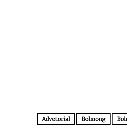
Advetorial
Bolmong
Bol