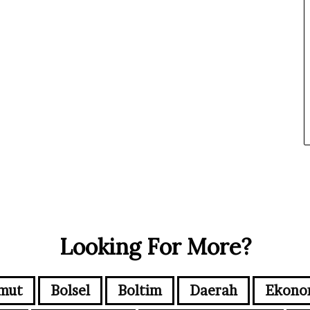
Looking For More?
mut
Bolsel
Boltim
Daerah
Ekono