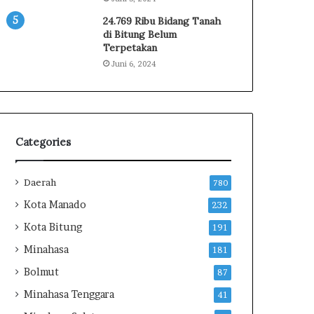
i
n
24.769 Ribu Bidang Tanah
T
di Bitung Belum
Terpetakan
i
n
Juni 6, 2024
j
a
u
P
a
Categories
n
e
n
Daerah
780
P
Kota Manado
232
a
d
Kota Bitung
191
i
Minahasa
181
I
P
Bolmut
87
B
Minahasa Tenggara
41
1
5