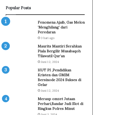
n
Popular Posts
P
a
n
Fenomena Ajaib, Gas Melon
g
‘Menghilang’ dari
a
Peredaran
n
3 hari ago
,
Maurits Mantiri Serahkan
B
Piala Bergilir Musabaqoh
u
Tilawatil Qur’an
p
Juni 12, 2024
a
t
HUT PI ,Pendidikan
i
Kristen dan GMIM
S
Bersinode 2024 Sukses di
i
Gelar
r
Juni 12, 2024
a
Meraup omzet Jutaan
j
Perhari,Bandar Judi Slot di
u
Ringkus Polres Minut
d
Juni 5, 2024