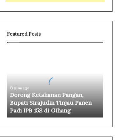
Featured Posts
D
o
r
o
n
g
8 jam ago
K
Dorong Ketahanan Pangan,
e
Bupati Sirajudin Tinjau Panen
t
Padi IPB 15S di Gihang
a
h
a
n
a