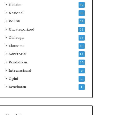
5
Hukrim
87
J
Nasional
58
o
m
Politik
58
b
Uncategorized
23
a
n
Olahraga
15
g
Ekonomi
15
Advetorial
12
Pendidikan
10
Internasional
6
Opini
2
Kesehatan
1