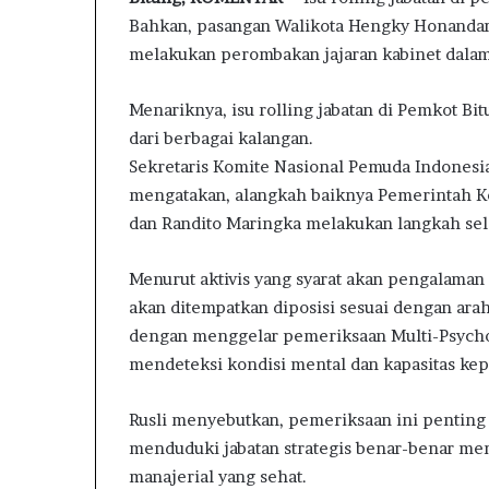
Juga Diseret ke
a
Bahkan, pasangan Walikota Hengky Honandar 
m
BAKKIN Sulut :
D
a
melakukan perombakan jajaran kabinet dalam
TPPU dan Trans
P
i
Emas Tanpa Pa
R
l
Menariknya, isu rolling jabatan di Pemkot B
D
R
dari berbagai kalangan.
a
Sekretaris Komite Nasional Pemuda Indonesia
h
mengatakan, alangkah baiknya Pemerintah 
m
dan Randito Maringka melakukan langkah selek
a
n
S
Menurut aktivis yang syarat akan pengalaman 
a
akan ditempatkan diposisi sesuai dengan arah
l
dengan menggelar pemeriksaan Multi-Psycho
e
mendeteksi kondisi mental dan kapasitas ke
h
e
J
Rusli menyebutkan, pemeriksaan ini penting
u
menduduki jabatan strategis benar-benar memi
g
manajerial yang sehat.
a