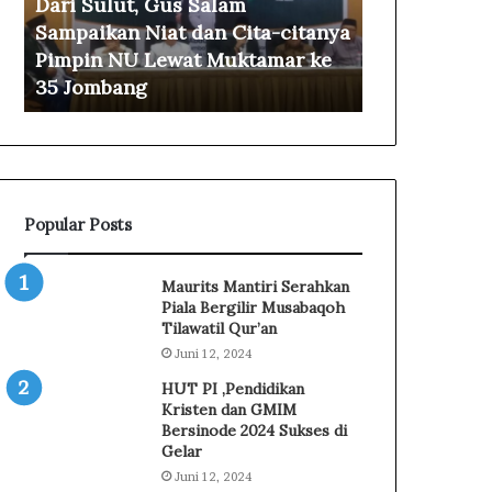
Dari Sulut, Gus Salam
l
!
Sampaikan Niat dan Cita-citanya
10 jam ago
u
J
Pimpin NU Lewat Muktamar ke
Meriah! Jala
t
a
35 Jombang
di Kecamat
,
l
G
a
u
n
s
S
S
e
a
h
Popular Posts
l
a
a
t
m
H
Maurits Mantiri Serahkan
S
U
Piala Bergilir Musabaqoh
a
T
Tilawatil Qur’an
m
R
Juni 12, 2024
p
I
HUT PI ,Pendidikan
a
k
Kristen dan GMIM
i
e
Bersinode 2024 Sukses di
k
-
Gelar
a
8
Juni 12, 2024
n
1