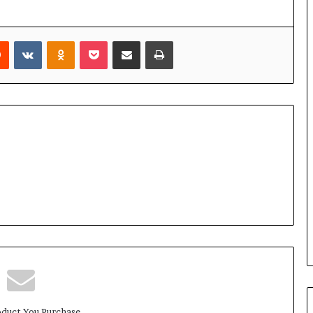
Reddit
VKontakte
Odnoklassniki
Pocket
Share via Email
Print
duct You Purchase