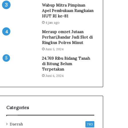
N
d
Wabup Mitra Pimpinan
i
i
Apel Pembukaan Rangkaian
a
K
HUT RI ke-81
t
e
4 jam ago
d
c
Meraup omzet Jutaan
a
a
Perhari,Bandar Judi Slot di
n
m
Ringkus Polres Minut
C
a
Juni 5, 2024
i
t
t
a
24.769 Ribu Bidang Tanah
a
n
di Bitung Belum
Terpetakan
-
M
c
a
Juni 6, 2024
i
n
t
d
a
o
n
l
y
a
Categories
a
n
P
g
i
Daerah
783