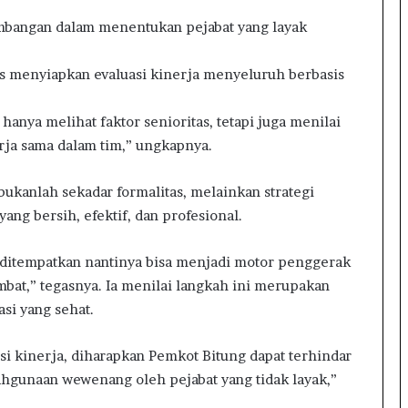
8
1
imbangan dalam menentukan pejabat yang layak
rus menyiapkan evaluasi kinerja menyeluruh berbasis
 hanya melihat faktor senioritas, tetapi juga menilai
rja sama dalam tim,” ungkapnya.
ukanlah sekadar formalitas, melainkan strategi
ng bersih, efektif, dan profesional.
g ditempatkan nantinya bisa menjadi motor penggerak
at,” tegasnya. Ia menilai langkah ini merupakan
si yang sehat.
i kinerja, diharapkan Pemkot Bitung dapat terhindar
ahgunaan wewenang oleh pejabat yang tidak layak,”