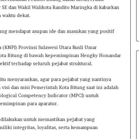
 Kejagung,
4 jam ago
i
SE dan Wakil Walikota Randito Maringka di kabarkan
 Laporan Dugaan
Wabup Mitra Pimpinan Apel
t
 waktu dekat.
aksi Jual-beli
Pembukaan Rangkaian HUT RI
r
jak
ke-81
a
itung mendapat asupan ide dan masukan yang positif
P
i
m
 (KNPI) Provinsi Sulawesi Utara Rusli Umar
p
Kota Bitung di bawah kepemimpinan Hengky Honandar
i
tif terhadap seluruh pejabat struktural.
n
a
n
itu menyarankan, agar para pejabat yang nantinya
A
 visi dan misi Pemerintah Kota Bitung saat ini adalah
p
logical Competency Indicator (MPCI) untuk
e
pemimpinan para aparatur.
l
P
e
 dilakukan untuk memastikan pejabat yang
m
liki integritas, loyalitas, serta kemampuan
b
u