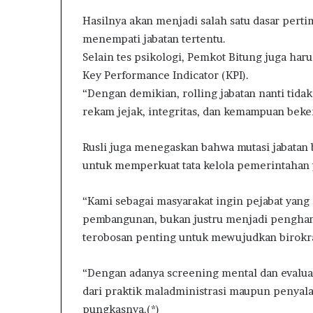
K
I
Hasilnya akan menjadi salah satu dasar pert
N
menempati jabatan tertentu.
S
Selain tes psikologi, Pemkot Bitung juga ha
u
Key Performance Indicator (KPI).
l
u
“Dengan demikian, rolling jabatan nanti tidak
t
rekam jejak, integritas, dan kemampuan beke
:
L
Rusli juga menegaskan bahwa mutasi jabatan b
a
p
untuk memperkuat tata kelola pemerintahan ya
o
r
“Kami sebagai masyarakat ingin pejabat yan
a
pembangunan, bukan justru menjadi penghamb
n
terobosan penting untuk mewujudkan birokra
D
u
g
“Dengan adanya screening mental dan evaluas
a
dari praktik maladministrasi maupun penyal
a
pungkasnya.(*)
n