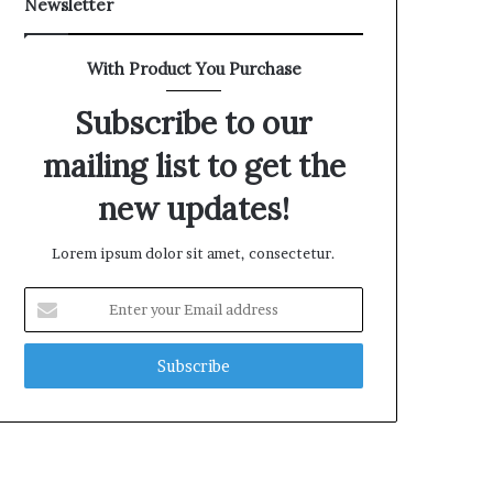
Newsletter
With Product You Purchase
Subscribe to our
mailing list to get the
new updates!
Lorem ipsum dolor sit amet, consectetur.
E
n
t
e
r
y
o
u
r