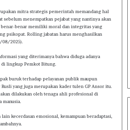
k
a
erupakan mitra strategis pemerintah memandang hal
a
gat sebelum menempatkan pejabat yang nantinya akan
n
 benar-benar memiliki moral dan integritas yang
R
a
ng psikopat. Rolling jabatan harus menghasilkan
n
8/08/2025).
g
k
informasi yang diterimanya bahwa diduga adanya
a
di lingkup Pemkot Bitung.
i
a
n
ampak buruk terhadap pelayanan publik maupun
H
r Rusli yang juga merupakan kader tulen GP Ansor itu.
U
kan dilakukan oleh tenaga ahli profesional di
T
R
a manusia.
I
k
a lain kecerdasan emosional, kemampuan beradaptasi,
e
tambahnya.
-