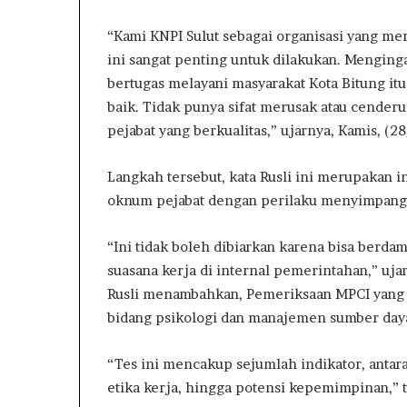
D
i
“Kami KNPI Sulut sebagai organisasi yang m
s
ini sangat penting untuk dilakukan. Mengin
e
bertugas melayani masyarakat Kota Bitung itu
r
e
baik. Tidak punya sifat merusak atau cenderu
t
pejabat yang berkualitas,” ujarnya, Kamis, (2
k
e
Langkah tersebut, kata Rusli ini merupakan 
K
oknum pejabat dengan perilaku menyimpang 
e
j
a
“Ini tidak boleh dibiarkan karena bisa berd
g
suasana kerja di internal pemerintahan,” uja
u
Rusli menambahkan, Pemeriksaan MPCI yang a
n
g
bidang psikologi dan manajemen sumber day
,
B
“Tes ini mencakup sejumlah indikator, antar
A
etika kerja, hingga potensi kepemimpinan,” 
K