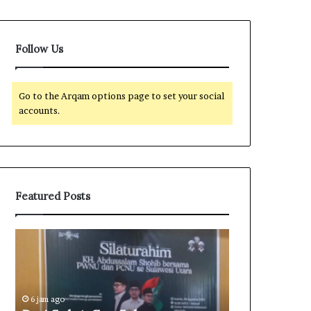
Follow Us
Go to the Arqam options page to set your social
accounts.
Featured Posts
D
M
a
e
r
r
i
i
S
a
6 jam ago
u
h