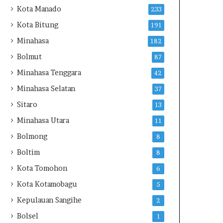
m
Kota Manado
233
p
i
Kota Bitung
191
n
Minahasa
182
N
U
Bolmut
87
L
Minahasa Tenggara
42
e
w
Minahasa Selatan
37
a
Sitaro
13
t
M
Minahasa Utara
11
u
Bolmong
8
k
t
Boltim
8
a
Kota Tomohon
6
m
a
Kota Kotamobagu
5
r
Kepulauan Sangihe
k
2
e
Bolsel
1
3