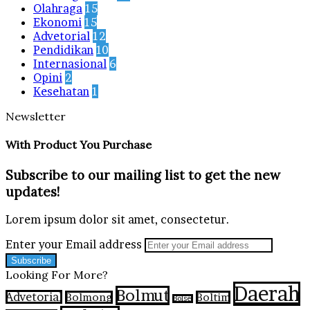
Olahraga
15
Ekonomi
15
Advetorial
12
Pendidikan
10
Internasional
6
Opini
2
Kesehatan
1
Newsletter
With Product You Purchase
Subscribe to our mailing list to get the new
updates!
Lorem ipsum dolor sit amet, consectetur.
Enter your Email address
Looking For More?
Daerah
Bolmut
Advetorial
Bolmong
Boltim
Bolsel