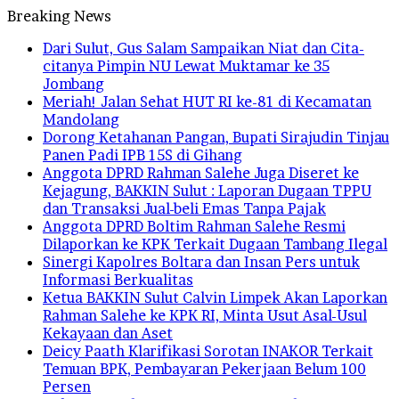
Breaking News
Dari Sulut, Gus Salam Sampaikan Niat dan Cita-
citanya Pimpin NU Lewat Muktamar ke 35
Jombang
Meriah! Jalan Sehat HUT RI ke-81 di Kecamatan
Mandolang
Dorong Ketahanan Pangan, Bupati Sirajudin Tinjau
Panen Padi IPB 15S di Gihang
Anggota DPRD Rahman Salehe Juga Diseret ke
Kejagung, BAKKIN Sulut : Laporan Dugaan TPPU
dan Transaksi Jual-beli Emas Tanpa Pajak
Anggota DPRD Boltim Rahman Salehe Resmi
Dilaporkan ke KPK Terkait Dugaan Tambang Ilegal
Sinergi Kapolres Boltara dan Insan Pers untuk
Informasi Berkualitas
Ketua BAKKIN Sulut Calvin Limpek Akan Laporkan
Rahman Salehe ke KPK RI, Minta Usut Asal-Usul
Kekayaan dan Aset
Deicy Paath Klarifikasi Sorotan INAKOR Terkait
Temuan BPK, Pembayaran Pekerjaan Belum 100
Persen