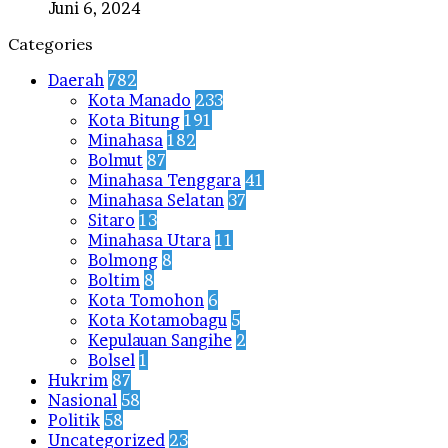
Juni 6, 2024
Categories
Daerah
782
Kota Manado
233
Kota Bitung
191
Minahasa
182
Bolmut
87
Minahasa Tenggara
41
Minahasa Selatan
37
Sitaro
13
Minahasa Utara
11
Bolmong
8
Boltim
8
Kota Tomohon
6
Kota Kotamobagu
5
Kepulauan Sangihe
2
Bolsel
1
Hukrim
87
Nasional
58
Politik
58
Uncategorized
23