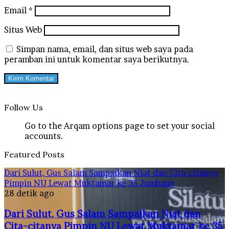
Email
*
Situs Web
Simpan nama, email, dan situs web saya pada
peramban ini untuk komentar saya berikutnya.
Follow Us
Go to the Arqam options page to set your social
accounts.
Featured Posts
Dari Sulut, Gus Salam Sampaikan Niat dan Cita-citanya
Pimpin NU Lewat Muktamar ke 35 Jombang
28 detik ago
Dari Sulut, Gus Salam Sampaikan Niat dan
Cita-citanya Pimpin NU Lewat Muktamar ke 35