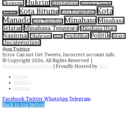
Hukrim
Ekonomi
Internasional
Kepulauan Sangihe
Kota Bitung
Kota
Kota Kotamobagu
Kesehatan
Manado
Minahasa
Minahasa
Kota Tomohon
Selatan
Minahasa Tenggara
Minahasa Utara
Nasional
Politik
Olahraga
Pendidikan
Sitaro
Opini
Uncategorized
@on Twitter
Error Can not Get Tweets, Incorrect account info.
© Copyright 2026, All Rights Reserved |
HarianKomentarNews
| Proudly Hosted by
BCC
Home
Redaksi
Kontak
Facebook
Twitter
WhatsApp
Telegram
Back to top button