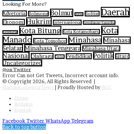
Looking For More?
Daerah
Bolmut
Advetorial
Bolmong
Boltim
Bolsel
Hukrim
Ekonomi
Internasional
Kepulauan Sangihe
Kota Bitung
Kota
Kota Kotamobagu
Kesehatan
Manado
Minahasa
Minahasa
Kota Tomohon
Selatan
Minahasa Tenggara
Minahasa Utara
Nasional
Politik
Olahraga
Pendidikan
Sitaro
Opini
Uncategorized
@on Twitter
Error Can not Get Tweets, Incorrect account info.
© Copyright 2026, All Rights Reserved |
HarianKomentarNews
| Proudly Hosted by
BCC
Home
Redaksi
Kontak
Facebook
Twitter
WhatsApp
Telegram
Back to top button