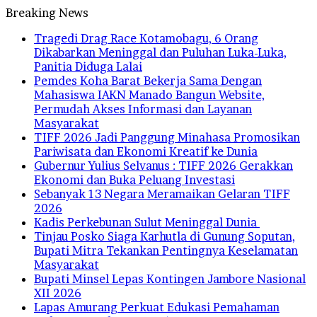
Breaking News
Tragedi Drag Race Kotamobagu, 6 Orang
Dikabarkan Meninggal dan Puluhan Luka-Luka,
Panitia Diduga Lalai
Pemdes Koha Barat Bekerja Sama Dengan
Mahasiswa IAKN Manado Bangun Website,
Permudah Akses Informasi dan Layanan
Masyarakat
TIFF 2026 Jadi Panggung Minahasa Promosikan
Pariwisata dan Ekonomi Kreatif ke Dunia
Gubernur Yulius Selvanus : TIFF 2026 Gerakkan
Ekonomi dan Buka Peluang Investasi
Sebanyak 13 Negara Meramaikan Gelaran TIFF
2026
Kadis Perkebunan Sulut Meninggal Dunia
Tinjau Posko Siaga Karhutla di Gunung Soputan,
Bupati Mitra Tekankan Pentingnya Keselamatan
Masyarakat
Bupati Minsel Lepas Kontingen Jambore Nasional
XII 2026
Lapas Amurang Perkuat Edukasi Pemahaman