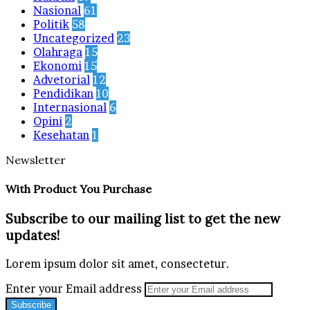
Nasional
61
Politik
58
Uncategorized
23
Olahraga
15
Ekonomi
15
Advetorial
12
Pendidikan
10
Internasional
6
Opini
2
Kesehatan
1
Newsletter
With Product You Purchase
Subscribe to our mailing list to get the new
updates!
Lorem ipsum dolor sit amet, consectetur.
Enter your Email address