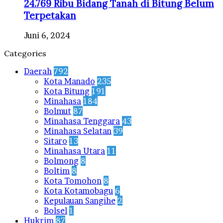
24.769 Ribu Bidang Tanah di Bitung Belum
Terpetakan
Juni 6, 2024
Categories
Daerah
792
Kota Manado
235
Kota Bitung
191
Minahasa
184
Bolmut
87
Minahasa Tenggara
43
Minahasa Selatan
39
Sitaro
13
Minahasa Utara
11
Bolmong
8
Boltim
8
Kota Tomohon
8
Kota Kotamobagu
6
Kepulauan Sangihe
2
Bolsel
1
Hukrim
87