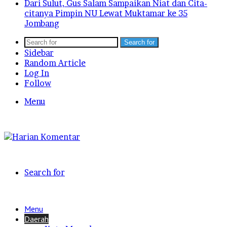
Dari Sulut, Gus Salam Sampaikan Niat dan Cita-
citanya Pimpin NU Lewat Muktamar ke 35
Jombang
Search for
Sidebar
Random Article
Log In
Follow
Menu
Search for
Menu
Daerah