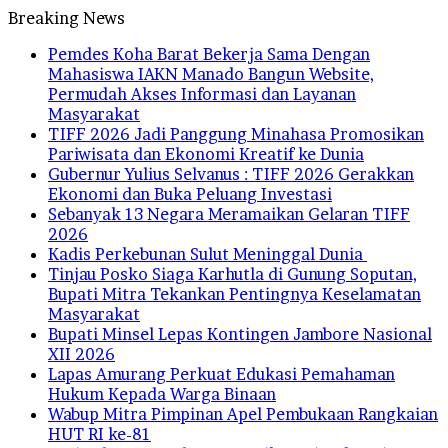
Breaking News
Pemdes Koha Barat Bekerja Sama Dengan
Mahasiswa IAKN Manado Bangun Website,
Permudah Akses Informasi dan Layanan
Masyarakat
TIFF 2026 Jadi Panggung Minahasa Promosikan
Pariwisata dan Ekonomi Kreatif ke Dunia
Gubernur Yulius Selvanus : TIFF 2026 Gerakkan
Ekonomi dan Buka Peluang Investasi
Sebanyak 13 Negara Meramaikan Gelaran TIFF
2026
Kadis Perkebunan Sulut Meninggal Dunia
Tinjau Posko Siaga Karhutla di Gunung Soputan,
Bupati Mitra Tekankan Pentingnya Keselamatan
Masyarakat
Bupati Minsel Lepas Kontingen Jambore Nasional
XII 2026
Lapas Amurang Perkuat Edukasi Pemahaman
Hukum Kepada Warga Binaan
Wabup Mitra Pimpinan Apel Pembukaan Rangkaian
HUT RI ke-81