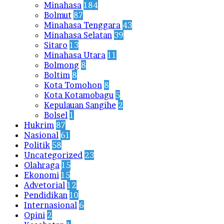
Minahasa
184
Bolmut
87
Minahasa Tenggara
43
Minahasa Selatan
39
Sitaro
13
Minahasa Utara
11
Bolmong
8
Boltim
8
Kota Tomohon
8
Kota Kotamobagu
5
Kepulauan Sangihe
2
Bolsel
1
Hukrim
87
Nasional
61
Politik
58
Uncategorized
23
Olahraga
15
Ekonomi
15
Advetorial
12
Pendidikan
10
Internasional
6
Opini
2