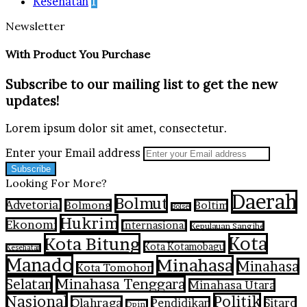
Kesehatan
1
Newsletter
With Product You Purchase
Subscribe to our mailing list to get the new
updates!
Lorem ipsum dolor sit amet, consectetur.
Enter your Email address
Looking For More?
Daerah
Bolmut
Advetorial
Bolmong
Boltim
Bolsel
Hukrim
Ekonomi
Internasional
Kepulauan Sangihe
Kota Bitung
Kota
Kota Kotamobagu
Kesehatan
Manado
Minahasa
Minahasa
Kota Tomohon
Selatan
Minahasa Tenggara
Minahasa Utara
Nasional
Politik
Olahraga
Pendidikan
Sitaro
Opini