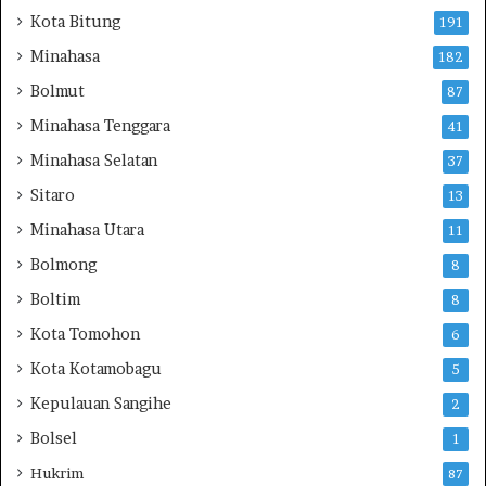
u
Kota Bitung
191
n
Minahasa
g
182
,
Bolmut
87
B
Minahasa Tenggara
A
41
K
Minahasa Selatan
37
K
Sitaro
I
13
N
Minahasa Utara
11
S
u
Bolmong
8
l
Boltim
8
u
t
Kota Tomohon
6
:
Kota Kotamobagu
5
L
a
Kepulauan Sangihe
2
p
Bolsel
1
o
r
Hukrim
87