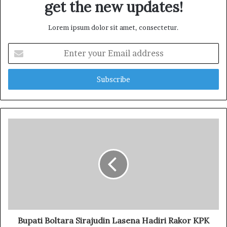
get the new updates!
Lorem ipsum dolor sit amet, consectetur.
E
n
t
e
r
y
o
u
r
E
m
a
i
l
a
d
d
Bupati Boltara Sirajudin Lasena Hadiri Rakor KPK