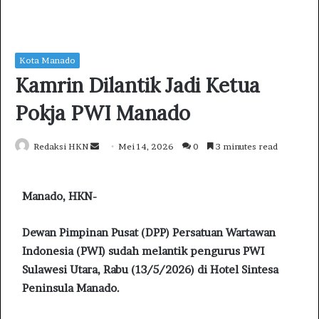
Kota Manado
Kamrin Dilantik Jadi Ketua
Pokja PWI Manado
Redaksi HKN
S
Mei 14, 2026
0
3 minutes read
e
n
Manado, HKN-
d
a
Dewan Pimpinan Pusat (DPP) Persatuan Wartawan
n
e
Indonesia (PWI) sudah melantik pengurus PWI
m
Sulawesi Utara, Rabu (13/5/2026) di Hotel Sintesa
a
Peninsula Manado.
i
l