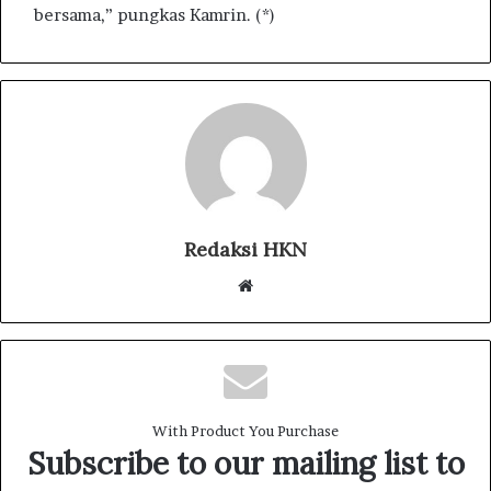
bersama,” pungkas Kamrin. (*)
Redaksi HKN
W
e
b
s
i
t
With Product You Purchase
e
Subscribe to our mailing list to