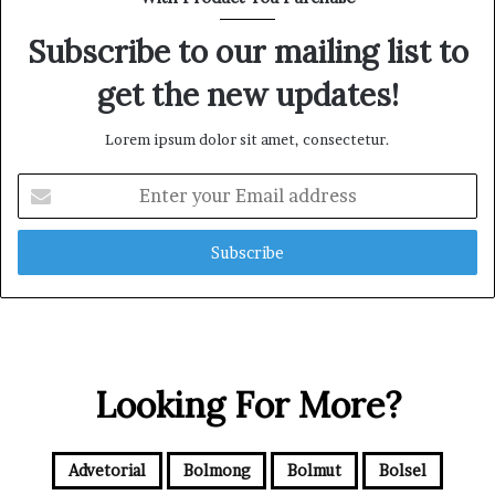
s
Subscribe to our mailing list to
i
J
get the new updates!
u
a
l
Lorem ipsum dolor sit amet, consectetur.
-
b
E
e
n
l
t
i
e
E
r
m
y
a
o
s
u
T
r
a
Looking For More?
E
n
m
p
a
a
i
Advetorial
Bolmong
Bolmut
Bolsel
P
l