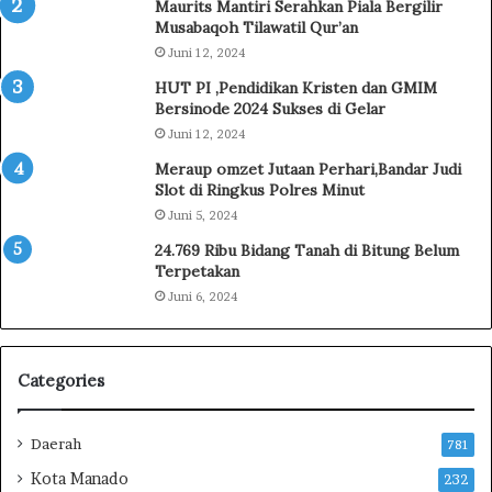
Maurits Mantiri Serahkan Piala Bergilir
e
Musabaqoh Tilawatil Qur’an
h
Juni 12, 2024
e
HUT PI ,Pendidikan Kristen dan GMIM
J
Bersinode 2024 Sukses di Gelar
u
g
Juni 12, 2024
a
Meraup omzet Jutaan Perhari,Bandar Judi
D
Slot di Ringkus Polres Minut
i
Juni 5, 2024
s
24.769 Ribu Bidang Tanah di Bitung Belum
e
Terpetakan
r
e
Juni 6, 2024
t
k
e
Categories
K
e
j
Daerah
781
a
Kota Manado
232
g