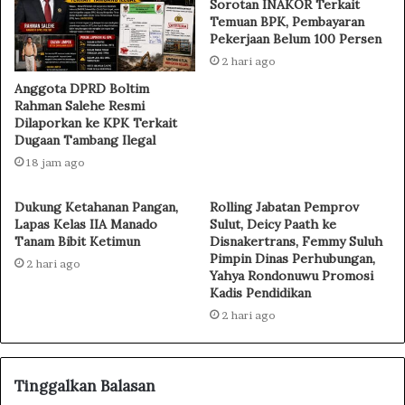
Sorotan INAKOR Terkait
Temuan BPK, Pembayaran
Pekerjaan Belum 100 Persen
2 hari ago
Anggota DPRD Boltim
Rahman Salehe Resmi
Dilaporkan ke KPK Terkait
Dugaan Tambang Ilegal
18 jam ago
Dukung Ketahanan Pangan,
Rolling Jabatan Pemprov
Lapas Kelas IIA Manado
Sulut, Deicy Paath ke
Tanam Bibit Ketimun
Disnakertrans, Femmy Suluh
Pimpin Dinas Perhubungan,
2 hari ago
Yahya Rondonuwu Promosi
Kadis Pendidikan
2 hari ago
Tinggalkan Balasan