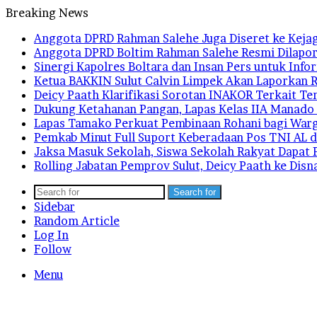
Breaking News
Anggota DPRD Rahman Salehe Juga Diseret ke Kejag
Anggota DPRD Boltim Rahman Salehe Resmi Dilapor
Sinergi Kapolres Boltara dan Insan Pers untuk Info
Ketua BAKKIN Sulut Calvin Limpek Akan Laporkan R
Deicy Paath Klarifikasi Sorotan INAKOR Terkait T
Dukung Ketahanan Pangan, Lapas Kelas IIA Manado
Lapas Tamako Perkuat Pembinaan Rohani bagi War
Pemkab Minut Full Suport Keberadaan Pos TNI AL 
Jaksa Masuk Sekolah, Siswa Sekolah Rakyat Dap
Rolling Jabatan Pemprov Sulut, Deicy Paath ke Di
Search for
Sidebar
Random Article
Log In
Follow
Menu