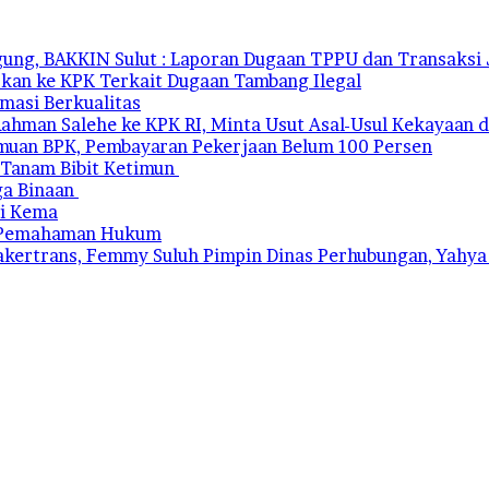
ung, BAKKIN Sulut : Laporan Dugaan TPPU dan Transaksi J
kan ke KPK Terkait Dugaan Tambang Ilegal
rmasi Berkualitas
ahman Salehe ke KPK RI, Minta Usut Asal-Usul Kekayaan d
emuan BPK, Pembayaran Pekerjaan Belum 100 Persen
 Tanam Bibit Ketimun
ga Binaan
di Kema
at Pemahaman Hukum
snakertrans, Femmy Suluh Pimpin Dinas Perhubungan, Yah