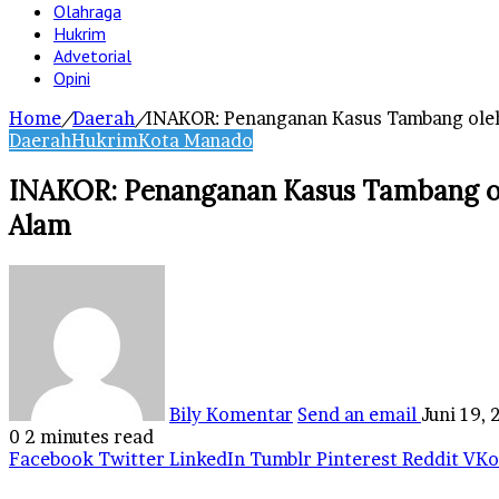
Olahraga
Hukrim
Advetorial
Opini
Home
/
Daerah
/
INAKOR: Penanganan Kasus Tambang oleh
Daerah
Hukrim
Kota Manado
INAKOR: Penanganan Kasus Tambang ole
Alam
Bily Komentar
Send an email
Juni 19,
0
2 minutes read
Facebook
Twitter
LinkedIn
Tumblr
Pinterest
Reddit
VKo