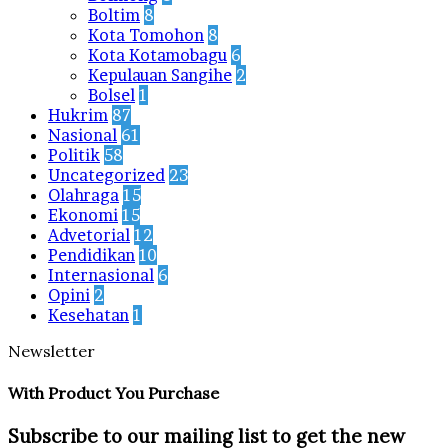
Boltim
8
Kota Tomohon
8
Kota Kotamobagu
6
Kepulauan Sangihe
2
Bolsel
1
Hukrim
87
Nasional
61
Politik
58
Uncategorized
23
Olahraga
15
Ekonomi
15
Advetorial
12
Pendidikan
10
Internasional
6
Opini
2
Kesehatan
1
Newsletter
With Product You Purchase
Subscribe to our mailing list to get the new