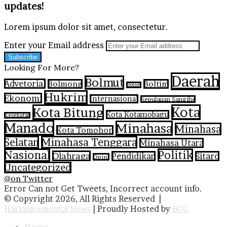
updates!
Lorem ipsum dolor sit amet, consectetur.
Enter your Email address
Looking For More?
Daerah
Bolmut
Advetorial
Bolmong
Boltim
Bolsel
Hukrim
Ekonomi
Internasional
Kepulauan Sangihe
Kota Bitung
Kota
Kota Kotamobagu
Kesehatan
Manado
Minahasa
Minahasa
Kota Tomohon
Selatan
Minahasa Tenggara
Minahasa Utara
Nasional
Politik
Olahraga
Pendidikan
Sitaro
Opini
Uncategorized
@on Twitter
Error Can not Get Tweets, Incorrect account info.
© Copyright 2026, All Rights Reserved |
HarianKomentarNews
| Proudly Hosted by
BCC
Home