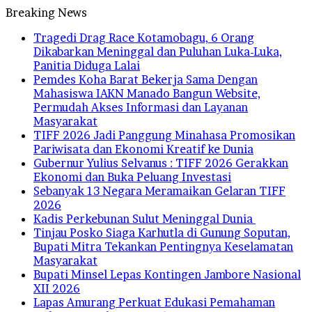
Breaking News
Tragedi Drag Race Kotamobagu, 6 Orang
Dikabarkan Meninggal dan Puluhan Luka-Luka,
Panitia Diduga Lalai
Pemdes Koha Barat Bekerja Sama Dengan
Mahasiswa IAKN Manado Bangun Website,
Permudah Akses Informasi dan Layanan
Masyarakat
TIFF 2026 Jadi Panggung Minahasa Promosikan
Pariwisata dan Ekonomi Kreatif ke Dunia
Gubernur Yulius Selvanus : TIFF 2026 Gerakkan
Ekonomi dan Buka Peluang Investasi
Sebanyak 13 Negara Meramaikan Gelaran TIFF
2026
Kadis Perkebunan Sulut Meninggal Dunia
Tinjau Posko Siaga Karhutla di Gunung Soputan,
Bupati Mitra Tekankan Pentingnya Keselamatan
Masyarakat
Bupati Minsel Lepas Kontingen Jambore Nasional
XII 2026
Lapas Amurang Perkuat Edukasi Pemahaman