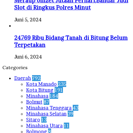
Meraup omzet Jutaan Perhari,Bandar Judi
Slot di Ringkus Polres Minut
Juni 5, 2024
24.769 Ribu Bidang Tanah di Bitung Belum
Terpetakan
Juni 6, 2024
Categories
Daerah
792
Kota Manado
235
Kota Bitung
191
Minahasa
184
Bolmut
87
Minahasa Tenggara
43
Minahasa Selatan
39
Sitaro
13
Minahasa Utara
11
Bolmong
8