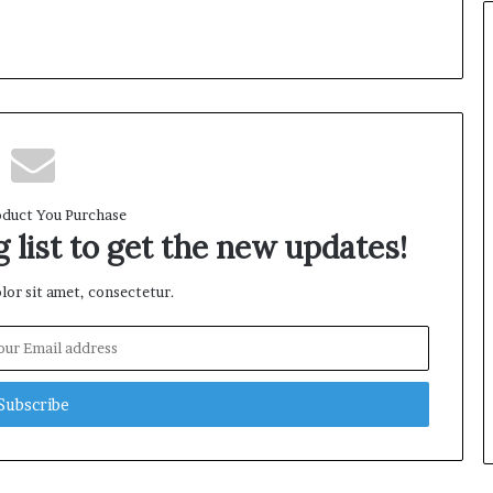
a
y
a
n
a
n
M
a
s
duct You Purchase
y
 list to get the new updates!
a
r
a
or sit amet, consectetur.
k
a
t