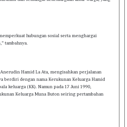
a
d
o
B
a
n
memperkuat hubungan sosial serta menghargai
g
,” tambahnya.
u
n
W
e
b
 Anerudin Hamid La Ata, mengisahkan perjalanan
s
i
nya berdiri dengan nama Kerukunan Keluarga Hamid
t
ala keluarga (KK). Namun pada 17 Juni 1990,
e
rukunan Keluarga Muna Buton seiring pertambahan
,
P
e
r
m
u