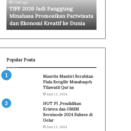
do
1 hari ago
1 hari ago
2
u
TIFF 2026 Jadi Panggung
Gubernur Yu
6
r
Minahasa Promosikan Pariwisata
2026 Gerak
J
Y
dan Ekonomi Kreatif ke Dunia
Buka Peluan
a
u
d
l
i
i
P
u
a
s
n
S
Popular Posts
g
e
g
l
u
v
Maurits Mantiri Serahkan
n
a
Piala Bergilir Musabaqoh
g
n
Tilawatil Qur’an
M
u
Juni 12, 2024
i
s
HUT PI ,Pendidikan
n
:
Kristen dan GMIM
a
T
Bersinode 2024 Sukses di
h
I
Gelar
a
F
Juni 12, 2024
s
F