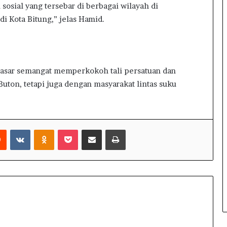
sosial yang tersebar di berbagai wilayah di
d
di Kota Bitung,” jelas Hamid.
a
h
A
k
s
 dasar semangat memperkokoh tali persatuan dan
e
uton, tetapi juga dengan masyarakat lintas suku
s
I
n
f
o
Reddit
VKontakte
Odnoklassniki
Pocket
Share via Email
Print
r
m
a
s
i
d
a
n
L