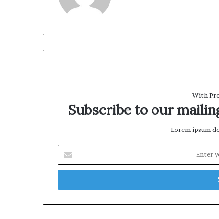
e
b
s
i
t
e
With Pro
Subscribe to our mailing
Lorem ipsum dol
E
n
t
e
r
y
o