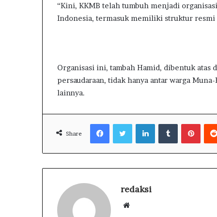
“Kini, KKMB telah tumbuh menjadi organisasi 
Indonesia, termasuk memiliki struktur resmi 
Organisasi ini, tambah Hamid, dibentuk atas
persaudaraan, tidak hanya antar warga Muna-B
lainnya.
Facebook
Twitter
LinkedIn
Tumblr
Pinterest
Share
redaksi
W