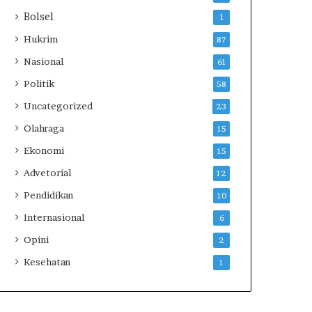
i
Bolsel
1
a
Hukrim
87
Nasional
61
Politik
58
Uncategorized
23
Olahraga
15
Ekonomi
15
Advetorial
12
Pendidikan
10
Internasional
6
Opini
2
Kesehatan
1