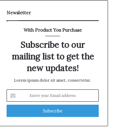
Newsletter
With Product You Purchase
Subscribe to our
mailing list to get the
new updates!
Lorem ipsum dolor sit amet, consectetur.
E
n
t
e
r
y
o