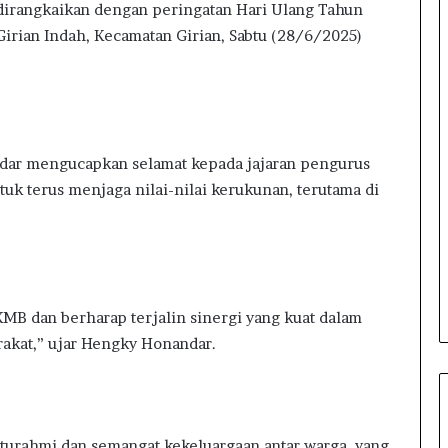
 dirangkaikan dengan peringatan Hari Ulang Tahun
e
n
irian Indah, Kecamatan Girian, Sabtu (28/6/2025)
g
a
n
M
a
h
dar mengucapkan selamat kepada jajaran pengurus
a
k terus menjaga nilai-nilai kerukunan, terutama di
s
i
s
w
a
I
B dan berharap terjalin sinergi yang kuat dalam
A
akat,” ujar Hengky Honandar.
K
N
M
a
n
turahmi dan semangat kekeluargaan antar warga, yang