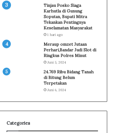
a
2
Tinjau Posko Siaga
P
0
Karhutla di Gunung
r
2
Soputan, Bupati Mitra
o
Tekankan Pentingnya
6
Keselamatan Masyarakat
m
G
o
e
1 hari ago
s
r
Meraup omzet Jutaan
i
a
Perhari,Bandar Judi Slot di
k
k
Ringkus Polres Minut
a
k
Juni 5, 2024
n
a
24.769 Ribu Bidang Tanah
P
n
di Bitung Belum
a
E
Terpetakan
r
k
Juni 6, 2024
i
o
w
n
i
o
s
m
a
i
t
d
Categories
a
a