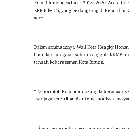
Kota Bitung masa bakti 2025–2030. Acara ini
a
l
KKMB ke-35, yang berlangsung di Kelurahan G
D
sore.
u
n
i
a
Dalam sambutannya, Wali Kota Hengky Honan
baru dan mengajak seluruh anggota KKMB untu
tengah keberagaman Kota Bitung.
“Pemerintah Kota mendukung keberadaan KKM
menjaga ketertiban dan keharmonisan masyar
Ia juga menekankan pentingnya menjaga sila