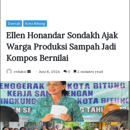
Daerah
Kota Bitung
Ellen Honandar Sondakh Ajak
Warga Produksi Sampah Jadi
Kompos Bernilai
redaksi
S
Juni 8, 2026
0
2 minutes read
e
n
d
a
n
e
m
a