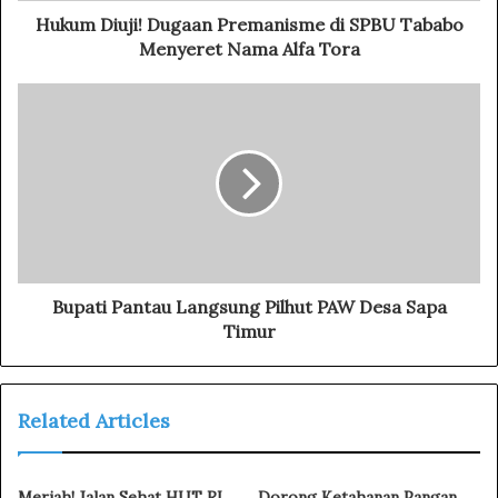
d
Hukum Diuji! Dugaan Premanisme di SPBU Tababo
r
Menyeret Nama Alfa Tora
e
s
s
Bupati Pantau Langsung Pilhut PAW Desa Sapa
Timur
Related Articles
Meriah! Jalan Sehat HUT RI
Dorong Ketahanan Pangan,