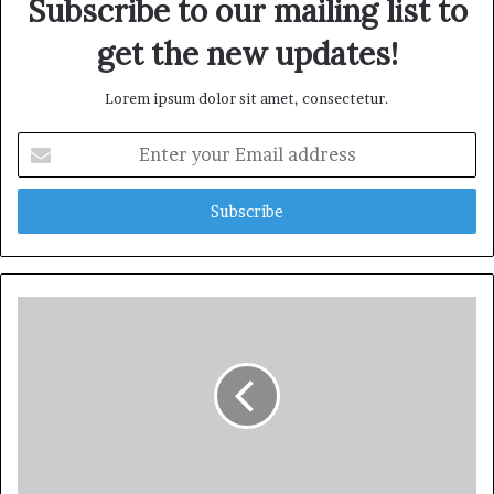
Subscribe to our mailing list to
get the new updates!
Lorem ipsum dolor sit amet, consectetur.
E
n
t
e
r
y
o
u
r
E
m
a
i
l
a
d