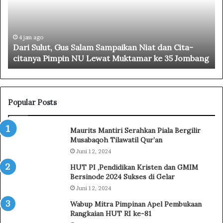
a
h
!
J
8 jam ago
ampaikan Niat dan Cita-
Meriah! Jalan Sehat HUT RI 
a
at Muktamar ke 35 Jombang
Mandolang
l
a
n
S
e
Popular Posts
h
a
Maurits Mantiri Serahkan Piala Bergilir
t
Musabaqoh Tilawatil Qur’an
H
Juni 12, 2024
U
T
HUT PI ,Pendidikan Kristen dan GMIM
R
Bersinode 2024 Sukses di Gelar
I
Juni 12, 2024
k
Wabup Mitra Pimpinan Apel Pembukaan
e
Rangkaian HUT RI ke-81
-