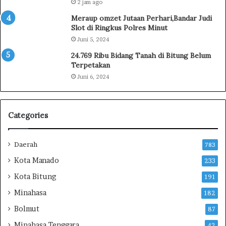
2 jam ago
8
1
Meraup omzet Jutaan Perhari,Bandar Judi
d
Slot di Ringkus Polres Minut
i
Juni 5, 2024
K
24.769 Ribu Bidang Tanah di Bitung Belum
e
Terpetakan
c
a
Juni 6, 2024
m
a
t
Categories
a
n
M
Daerah
783
a
Kota Manado
233
n
d
Kota Bitung
191
o
Minahasa
l
182
a
Bolmut
87
n
Minahasa Tenggara
g
42