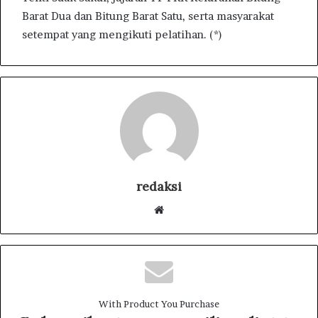
Barat Dua dan Bitung Barat Satu, serta masyarakat
setempat yang mengikuti pelatihan. (*)
redaksi
W
e
b
s
i
t
With Product You Purchase
e