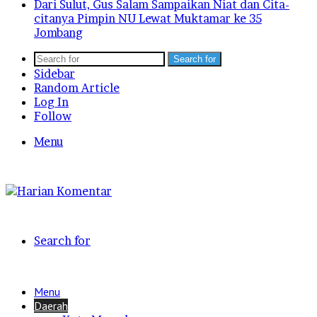
Dari Sulut, Gus Salam Sampaikan Niat dan Cita-
citanya Pimpin NU Lewat Muktamar ke 35
Jombang
Search for
Sidebar
Random Article
Log In
Follow
Menu
Search for
Menu
Daerah