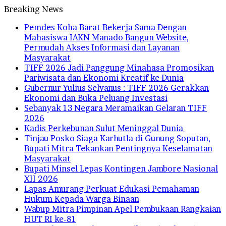
Breaking News
Pemdes Koha Barat Bekerja Sama Dengan
Mahasiswa IAKN Manado Bangun Website,
Permudah Akses Informasi dan Layanan
Masyarakat
TIFF 2026 Jadi Panggung Minahasa Promosikan
Pariwisata dan Ekonomi Kreatif ke Dunia
Gubernur Yulius Selvanus : TIFF 2026 Gerakkan
Ekonomi dan Buka Peluang Investasi
Sebanyak 13 Negara Meramaikan Gelaran TIFF
2026
Kadis Perkebunan Sulut Meninggal Dunia
Tinjau Posko Siaga Karhutla di Gunung Soputan,
Bupati Mitra Tekankan Pentingnya Keselamatan
Masyarakat
Bupati Minsel Lepas Kontingen Jambore Nasional
XII 2026
Lapas Amurang Perkuat Edukasi Pemahaman
Hukum Kepada Warga Binaan
Wabup Mitra Pimpinan Apel Pembukaan Rangkaian
HUT RI ke-81