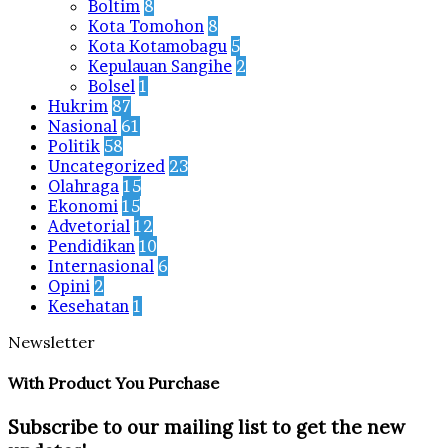
Boltim
8
Kota Tomohon
8
Kota Kotamobagu
5
Kepulauan Sangihe
2
Bolsel
1
Hukrim
87
Nasional
61
Politik
58
Uncategorized
23
Olahraga
15
Ekonomi
15
Advetorial
12
Pendidikan
10
Internasional
6
Opini
2
Kesehatan
1
Newsletter
With Product You Purchase
Subscribe to our mailing list to get the new