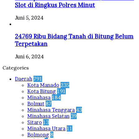
Slot di Ringkus Polres Minut
Juni 5, 2024
24.769 Ribu Bidang Tanah di Bitung Belum
Terpetakan
Juni 6, 2024
Categories
Daerah
791
Kota Manado
235
Kota Bitung
191
Minahasa
184
Bolmut
87
Minahasa Tenggara
43
Minahasa Selatan
39
Sitaro
13
Minahasa Utara
11
Bolmong
8