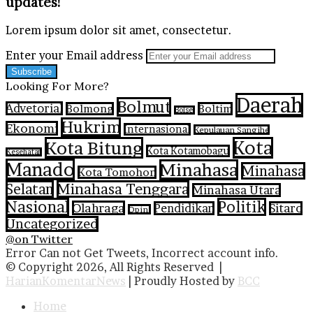
updates!
Lorem ipsum dolor sit amet, consectetur.
Enter your Email address
Looking For More?
Daerah
Bolmut
Advetorial
Bolmong
Boltim
Bolsel
Hukrim
Ekonomi
Internasional
Kepulauan Sangihe
Kota Bitung
Kota
Kota Kotamobagu
Kesehatan
Manado
Minahasa
Minahasa
Kota Tomohon
Selatan
Minahasa Tenggara
Minahasa Utara
Nasional
Politik
Olahraga
Pendidikan
Sitaro
Opini
Uncategorized
@on Twitter
Error Can not Get Tweets, Incorrect account info.
© Copyright 2026, All Rights Reserved |
HarianKomentarNews
| Proudly Hosted by
BCC
Home