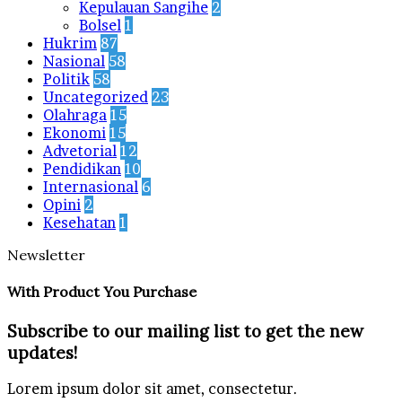
Kepulauan Sangihe
2
Bolsel
1
Hukrim
87
Nasional
58
Politik
58
Uncategorized
23
Olahraga
15
Ekonomi
15
Advetorial
12
Pendidikan
10
Internasional
6
Opini
2
Kesehatan
1
Newsletter
With Product You Purchase
Subscribe to our mailing list to get the new
updates!
Lorem ipsum dolor sit amet, consectetur.