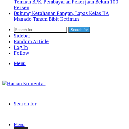
Temuan BPK, Pembayaran Pekerjaan Belum 100
Persen
Dukung Ketahanan Pangan, Lapas Kelas IIA
Manado Tanam Bibit Ketimun
Search for
Sidebar
Random Article
Log In
Follow
Menu
Search for
Menu