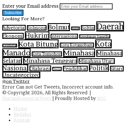
Enter your Email address
Looking For More?
Daerah
Bolmut
Advetorial
Bolmong
Boltim
Bolsel
Hukrim
Ekonomi
Internasional
Kepulauan Sangihe
Kota Bitung
Kota
Kota Kotamobagu
Kesehatan
Manado
Minahasa
Minahasa
Kota Tomohon
Selatan
Minahasa Tenggara
Minahasa Utara
Nasional
Politik
Olahraga
Pendidikan
Sitaro
Opini
Uncategorized
@on Twitter
Error Can not Get Tweets, Incorrect account info.
© Copyright 2026, All Rights Reserved |
HarianKomentarNews
| Proudly Hosted by
BCC
Home
Redaksi
Kontak