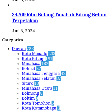
24.769 Ribu Bidang Tanah di Bitung Belum
Terpetakan
Juni 6, 2024
Categories
Daerah
783
Kota Manado
233
Kota Bitung
191
Minahasa
182
Bolmut
87
Minahasa Tenggara
42
Minahasa Selatan
37
Sitaro
13
Minahasa Utara
11
Bolmong
8
Boltim
8
Kota Tomohon
6
Kota Kotamobagu
5