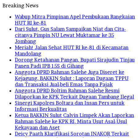
Breaking News
Wabup Mitra Pimpinan Apel Pembukaan Rangkaian
HUT RI ke-81
Dari Sulut, Gus Salam Sampaikan Niat dan Cita-
citanya Pimpin NU Lewat Muktamar ke 35
Jombang
Meriah! Jalan Sehat HUT RI ke-81 di Kecamatan
Mandolang
Dorong Ketahanan Pangan, Bupati Sirajudin Tinjau
Panen Padi IPB 15S di Gihang
Anggota DPRD Rahman Salehe Juga Diseret ke
Kejagung, BAKKIN Sulut : Laporan Dugaan TPPU
dan Transaksi Jual-beli Emas Tanpa Pajak
Anggota DPRD Boltim Rahman Salehe Resmi
Dilaporkan ke KPK Terkait Dugaan Tambang Ilegal
Sinergi Kapolres Boltara dan Insan Pers untuk
Informasi Berkualitas
Ketua BAKKIN Sulut Calvin Limpek Akan Laporkan
Rahman Salehe ke KPK RI, Minta Usut Asal-Usul
Kekayaan dan Aset
Deicy Paath Klarifikasi Sorotan INAKOR Terkait