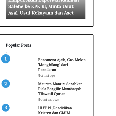
K
a
Salehe ke KPK RI, Minta Usut
Pembayaran
K
t
Asal-Usul Kekayaan dan Aset
100 Persen
I
h
N
K
S
l
u
a
l
r
u
i
Popular Posts
t
f
C
i
a
k
Fenomena Ajaib, Gas Melon
l
a
‘Menghilang’ dari
v
s
Peredaran
i
i
2 hari ago
n
S
Maurits Mantiri Serahkan
L
o
Piala Bergilir Musabaqoh
i
r
Tilawatil Qur’an
m
o
Juni 12, 2024
p
t
e
a
HUT PI ,Pendidikan
k
n
Kristen dan GMIM