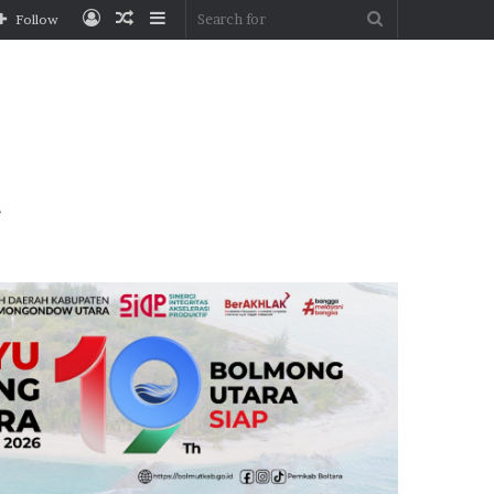
Log
Random
Sidebar
Search
Follow
In
Article
for