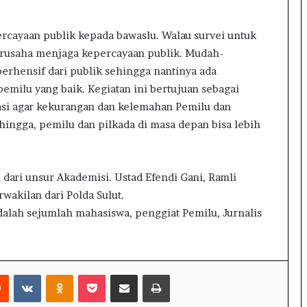
r
k
rcayaan publik kepada bawaslu. Walau survei untuk
u
 berusaha menjaga kepercayaan publik. Mudah-
a
l
rhensif dari publik sehingga nantinya ada
i
 pemilu yang baik. Kegiatan ini bertujuan sebagai
t
uasi agar kekurangan dan kelemahan Pemilu dan
a
ehingga, pemilu dan pilkada di masa depan bisa lebih
s
 dari unsur Akademisi. Ustad Efendi Gani, Ramli
wakilan dari Polda Sulut.
dalah sejumlah mahasiswa, penggiat Pemilu, Jurnalis
Reddit
VKontakte
Odnoklassniki
Pocket
Share via Email
Print