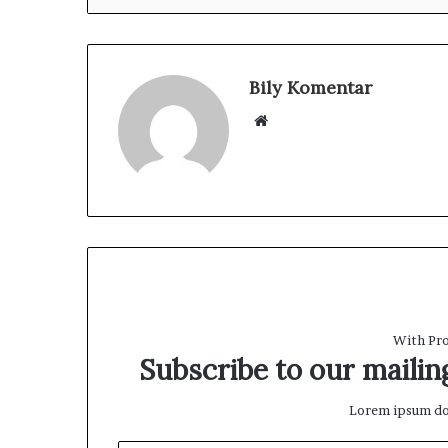
Bily Komentar
W
e
b
s
i
t
e
With Pro
Subscribe to our mailing
Lorem ipsum dol