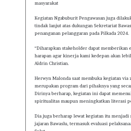
o
masyarakat
h
a
Kegiatan Ngabuburit Pengawasan juga dilakuk
n
i
tindak lanjut atas dukungan Sekretariat Baw
b
penanganan pelanggaran pada Pilkada 2024.
a
g
“Diharapkan stakeholder dapat memberikan ev
i
harapan agar kinerja kami kedepan akan lebih 
W
a
Aldrin Christian.
r
g
Herwyn Malonda saat membuka kegiatan via
a
merupakan program dari pihaknya yang secar
B
i
Dirinya berharap, kegiatan ini dapat memen
n
spiritualitas maupun meningkatkan literasi po
a
a
Dia juga berharap lewat kegiatan itu menjad
n
jajaran Bawaslu, termasuk evaluasi pelaksan