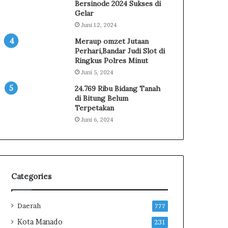
A
I
Bersinode 2024 Sukses di
k
N
Gelar
a
A
Juni 12, 2024
n
K
Meraup omzet Jutaan
L
O
Perhari,Bandar Judi Slot di
a
R
Ringkus Polres Minut
p
T
Juni 5, 2024
o
e
r
r
24.769 Ribu Bidang Tanah
k
k
di Bitung Belum
Terpetakan
a
a
n
i
Juni 6, 2024
R
t
a
T
h
e
m
m
a
u
Categories
n
a
S
n
a
B
Daerah
777
l
P
Kota Manado
231
e
K