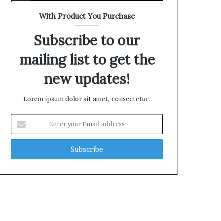
t
With Product You Purchase
Subscribe to our
mailing list to get the
new updates!
Lorem ipsum dolor sit amet, consectetur.
E
n
t
e
r
y
o
u
r
E