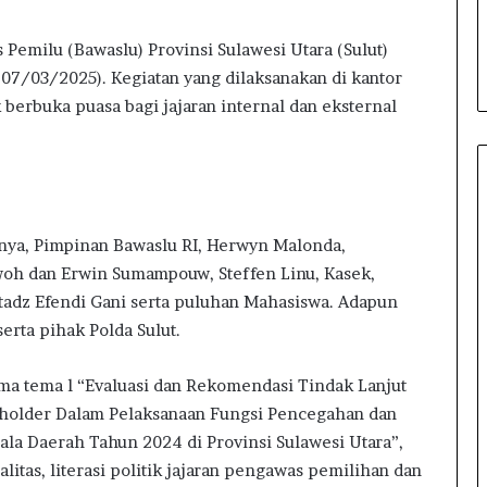
K
ani bagi Warga
Insan Pers untuk Informasi
a
Pemilu (Bawaslu) Provinsi Sulawesi Utara (Sulut)
Berkualitas
p
7/03/2025). Kegiatan yang dilaksanakan di kantor
o
l
 berbuka puasa bagi jajaran internal dan eksternal
r
e
s
B
o
l
nya, Pimpinan Bawaslu RI, Herwyn Malonda,
t
woh dan Erwin Sumampouw, Steffen Linu, Kasek,
a
Ustadz Efendi Gani serta puluhan Mahasiswa. Adapun
r
erta pihak Polda Sulut.
a
d
a
a tema l “Evaluasi dan Rekomendasi Tindak Lanjut
n
eholder Dalam Pelaksanaan Fungsi Pencegahan dan
I
la Daerah Tahun 2024 di Provinsi Sulawesi Utara”,
n
s
itas, literasi politik jajaran pengawas pemilihan dan