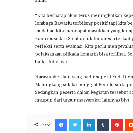
Sulut.
“Kita berharap akan terus meningkatkan kepe
lembaga Bawaslu terbilang positif tapi kita
mudahan kita mendapat masukkan yang kompe
kontribusi dari Sulut untuk Indonesia terkait
refleksi serta evaluasi. Kita perlu mengeval
pelaksanaan pilkada kemarin bisa terlihat. S
baik,” tuturnya.
Narasumber lain yang hadir seperti Yudi Dien
Matungkang selaku penggiat Pemilu serta per
Sedangkan peserta dalam kegiatan tersebut a
maupun dari unsur masyarakat lainnya.(bly)
Facebook
Twitter
LinkedIn
Tumblr
Pinterest
Share