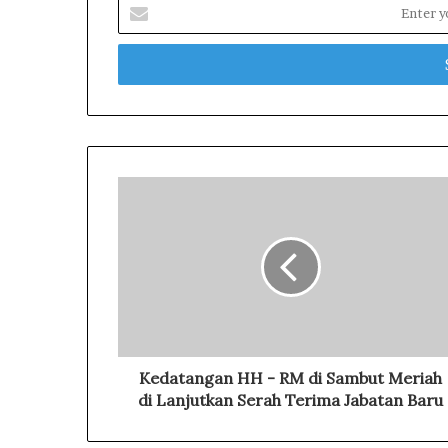
E
n
t
e
r
y
o
u
r
E
m
a
i
l
a
d
d
r
Kedatangan HH - RM di Sambut Meriah
e
di Lanjutkan Serah Terima Jabatan Baru
s
s