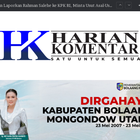
Deicy Paath Klarifikasi Sorotan INAKOR Terkait Temuan BPK, Pembayaran Pekerjaan Belum 100 Persen