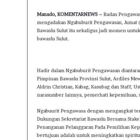
m
Pembinaan Roh
n
a
Manado, KOMENTARNEWS –
Badan Pengawas 
Binaan
e
k
mengadakan Ngabuburit Pengawasan, Jumat (0
m
o
P
a
Bawaslu Sulut itu sekaligus jadi momen untuk
e
i
bawaslu Sulut.
r
l
k
u
a
t
Hadir dalam Ngabuburit Pengawasan diantara
P
Pimpinan Bawaslu Provinsi Sulut, Ardiles Me
e
Aldrin Christian, Kabag, Kasubag dan Staff, 
m
narasumber lainnya, pemerhati kepemiluan, s
b
i
n
Ngabuurit Pengawasa dengan mengangkat tem
a
Dukungan Sekretariat Bawaslu Bersama Stak
a
Penanganan Pelanggaran Pada Pemilihan Kepa
n
R
bertujuan adalah untuk meningkatkan spiritual