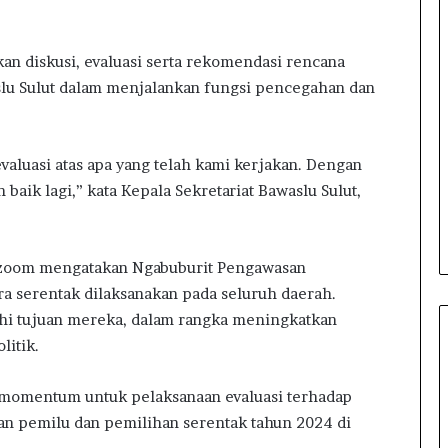
a
n
P
an diskusi, evaluasi serta rekomendasi rencana
e
r
aslu Sulut dalam menjalankan fungsi pencegahan dan
s
u
n
aluasi atas apa yang telah kami kerjakan. Dengan
t
baik lagi,” kata Kepala Sekretariat Bawaslu Sulut,
u
k
I
n
 zoom mengatakan Ngabuburit Pengawasan
f
a serentak dilaksanakan pada seluruh daerah.
o
r
uhi tujuan mereka, dalam rangka meningkatkan
m
litik.
a
s
i momentum untuk pelaksanaan evaluasi terhadap
i
aan pemilu dan pemilihan serentak tahun 2024 di
B
e