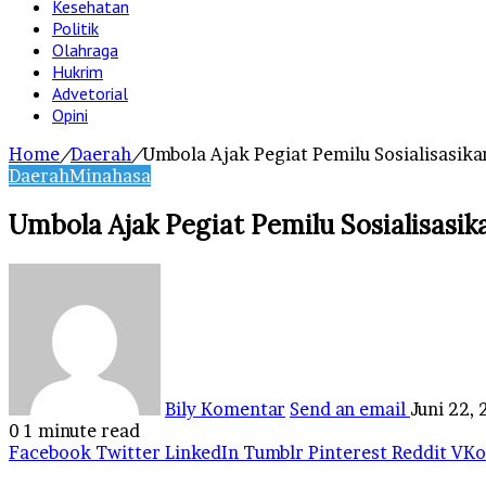
Kesehatan
Politik
Olahraga
Hukrim
Advetorial
Opini
Home
/
Daerah
/
Umbola Ajak Pegiat Pemilu Sosialisasik
Daerah
Minahasa
Umbola Ajak Pegiat Pemilu Sosialisasik
Bily Komentar
Send an email
Juni 22,
0
1 minute read
Facebook
Twitter
LinkedIn
Tumblr
Pinterest
Reddit
VKo