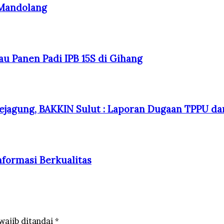
 Mandolang
au Panen Padi IPB 15S di Gihang
jagung, BAKKIN Sulut : Laporan Dugaan TPPU dan
nformasi Berkualitas
wajib ditandai
*