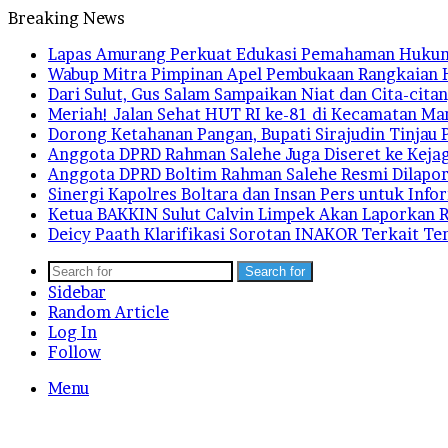
Breaking News
Lapas Amurang Perkuat Edukasi Pemahaman Huku
Wabup Mitra Pimpinan Apel Pembukaan Rangkaian 
Dari Sulut, Gus Salam Sampaikan Niat dan Cita-ci
Meriah! Jalan Sehat HUT RI ke-81 di Kecamatan M
Dorong Ketahanan Pangan, Bupati Sirajudin Tinjau 
Anggota DPRD Rahman Salehe Juga Diseret ke Kejag
Anggota DPRD Boltim Rahman Salehe Resmi Dilapor
Sinergi Kapolres Boltara dan Insan Pers untuk Info
Ketua BAKKIN Sulut Calvin Limpek Akan Laporkan R
Deicy Paath Klarifikasi Sorotan INAKOR Terkait T
Search for
Sidebar
Random Article
Log In
Follow
Menu