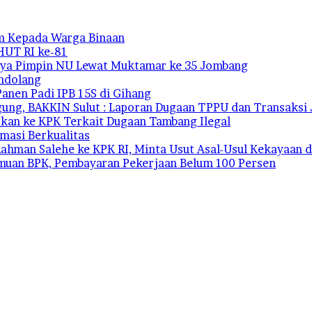
m Kepada Warga Binaan
HUT RI ke-81
tanya Pimpin NU Lewat Muktamar ke 35 Jombang
andolang
Panen Padi IPB 15S di Gihang
ung, BAKKIN Sulut : Laporan Dugaan TPPU dan Transaksi J
kan ke KPK Terkait Dugaan Tambang Ilegal
rmasi Berkualitas
ahman Salehe ke KPK RI, Minta Usut Asal-Usul Kekayaan d
emuan BPK, Pembayaran Pekerjaan Belum 100 Persen