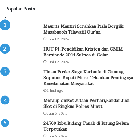
P
u
a
s
Popular Posts
n
S
g
e
Maurits Mantiri Serahkan Piala Bergilir
g
l
Musabaqoh Tilawatil Qur’an
u
v
Juni 12, 2024
n
a
g
n
HUT PI ,Pendidikan Kristen dan GMIM
M
u
Bersinode 2024 Sukses di Gelar
i
s
Juni 12, 2024
n
:
Tinjau Posko Siaga Karhutla di Gunung
a
T
Soputan, Bupati Mitra Tekankan Pentingnya
h
I
Keselamatan Masyarakat
a
F
1 hari ago
s
F
a
2
Meraup omzet Jutaan Perhari,Bandar Judi
P
0
Slot di Ringkus Polres Minut
r
2
Juni 5, 2024
o
6
24.769 Ribu Bidang Tanah di Bitung Belum
m
G
Terpetakan
o
e
Juni 6, 2024
s
r