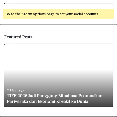
Go to the Arqam options page to set your social accounts.
Featured Posts
T
G
I
u
F
b
F
e
2
r
0
n
2
u
6
r
1 hari ago
TIFF 2026 Jadi Panggung Minahasa Promosikan
J
Y
Pariwisata dan Ekonomi Kreatif ke Dunia
a
u
d
l
i
i