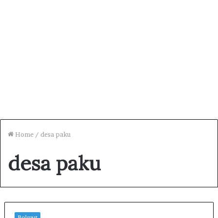
Home
/
desa paku
desa paku
Bolmut