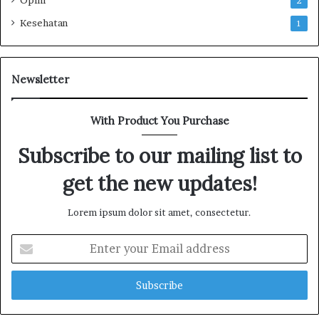
2
Kesehatan
1
Newsletter
With Product You Purchase
Subscribe to our mailing list to
get the new updates!
Lorem ipsum dolor sit amet, consectetur.
E
n
t
e
r
y